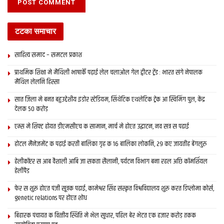
टटका समाचार
साहित्य समाद – समटल प्रकाश
प्राथमिक शि‍क्षा मे मैथि‍ली भाषाकेँ पढ़ाई लेल चलाओल गेल ट्वीटर ट्रेंड : भारत संगे नेपालक
मैथिल लेलनि हिस्सा
सात जिला मे बनत बहुउद्देशीय इंडोर स्‍टेडि‍यम, सिंथेटिक एथलेटिक ट्रेक आ स्विमिंग पुल, केंद्र
देलक 50 करोड़
एम्स मे शिफ्ट होयत डीएमसीएच क सामान, मार्च मे होएत उद्घाटन, नव सत्र स पढाई
होटल मैनेजमेंट क पढ़ाई करती बालिका गृह क 16 बालिका लोकनि, 29 कए जायतीह बेंगलुरु
हेलीकॉप्टर स आब वैशाली आबि जा सकता सैलानी, पर्यटन विभाग बना रहल अछि कॉमर्शियल
हेलीपैड
फेर स शुरू होएत पंजी सूत्रक पढाई, कामेश्वर सिंह संस्कृत विश्वविद्यालय शुरू करत डिप्लोमा कोर्स,
genetic relations पर होएत शोध
बिहारक पंचायत क वित्‍तीय स्थिति मे भेल सुधार, पहिल बेर भेटत एक हजार करोड़ तकक