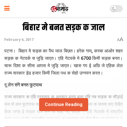
बिहार मे बनत सड़क क जाल
A
February 6, 2017
A
पटना। बिहार मे सड़क का पैघ जाल बिछत। हरेक गाम, कस्बा आओर शहर
सड़क क नेटवर्क स जुड़ि जाएत। एहि नेटवर्क मे 6700 किमी सड़क बनत।
चारू दिशा क सीमा आपस मे जुड़ि जाएत। खास गप ई अछि जे एहिक लेल
राज्य सरकार ड़ेढ हजार किमी जिला पथ क सेहो उन्नयन करत।
दू लेन संगे बनत फुटपाथ
राज्य सरकार क एहि प्रस्ताव क अनुसार बनय बला एहि नब सड़क क चौड़ाई
कम से कम फुटपाथ क आलावा दू लेन क होएत। ट्रैफिक क घनत्व कए देखैत
Continue Reading
कैक जगह ई सड़क चार लेन क सेहो भए जाएत । एहि नेटवर्क मे राष्ट्रीय
उच्च पथ आओर राजकीय उच्च पथ क उन्नयन क लेल पैसा क व्यवस्था त
राज्य सरकार कए लेने अछि, मुदा जिला पथ क उन्नयन मे लगभग सात हजार