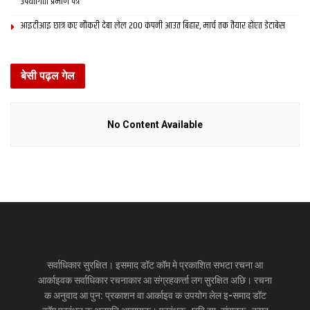
उपयोगिता प्रमाण पत्र
आइटीआइ छात्र कए नौकरी देबा लेल 200 कंपनी आउत बिहार, मार्च तक तैयार होएत डेटाबेस
बेसी पढ़ल गेल
No Content Available
सर्वाधिकार सुरक्षित। इसमाद डॉट कॉम मे प्रकाशित सभटा रचना आ
आर्काइवक सर्वाधिकार रचनाकार आ संग्रहकर्त्ता लग सुरक्षित अछि। रचना
क अनुवाद आ पुन: प्रकाशन वा आर्काइव क उपयोग लेल इ-समाद डॉट