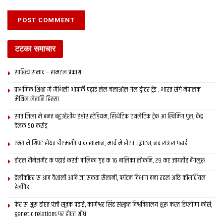
टटका समाचार
साहित्य समाद – समटल प्रकाश
प्राथमिक शि‍क्षा मे मैथि‍ली भाषाकेँ पढ़ाई लेल चलाओल गेल ट्वीटर ट्रेंड : भारत संगे नेपालक
मैथिल लेलनि हिस्सा
सात जिला मे बनत बहुउद्देशीय इंडोर स्‍टेडि‍यम, सिंथेटिक एथलेटिक ट्रेक आ स्विमिंग पुल, केंद्र
देलक 50 करोड़
एम्स मे शिफ्ट होयत डीएमसीएच क सामान, मार्च मे होएत उद्घाटन, नव सत्र स पढाई
होटल मैनेजमेंट क पढ़ाई करती बालिका गृह क 16 बालिका लोकनि, 29 कए जायतीह बेंगलुरु
हेलीकॉप्टर स आब वैशाली आबि जा सकता सैलानी, पर्यटन विभाग बना रहल अछि कॉमर्शियल
हेलीपैड
फेर स शुरू होएत पंजी सूत्रक पढाई, कामेश्वर सिंह संस्कृत विश्वविद्यालय शुरू करत डिप्लोमा कोर्स,
genetic relations पर होएत शोध