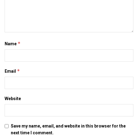
करैत बधाई देलथि ।
Tags:
Nachiketa Narayan
Sahitya Akadmi
*
Name
*
Email
Website
Save my name, email, and website in this browser for the
next time I comment.