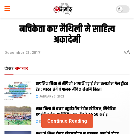
नचिकेता कए मैथिली मे साहित्य
अकादेमी
A
December 21, 2017
A
दोसर
समाचार
प्राथमिक शि‍क्षा मे मैथि‍ली भाषाकेँ पढ़ाई लेल चलाओल गेल ट्वीटर
ट्रेंड : भारत संगे नेपालक मैथिल लेलनि हिस्सा
JANUARY 5, 2021
सात जिला मे बनत बहुउद्देशीय इंडोर स्‍टेडि‍यम, सिंथेटिक
एथलेटिक ट्रेक आ स्विमिंग पुल, केंद्र देलक 50 करोड़
Continue Reading
DECEMBER 26, 2020