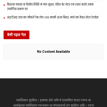
बिहारक पंचायत क वित्‍तीय स्थिति मे भेल सुधार, पहिल बेर भेटत एक हजार करोड़ तकक
उपयोगिता प्रमाण पत्र
आइटीआइ छात्र कए नौकरी देबा लेल 200 कंपनी आउत बिहार, मार्च तक तैयार होएत डेटाबेस
बेसी पढ़ल गेल
No Content Available
सर्वाधिकार सुरक्षित। इसमाद डॉट कॉम मे प्रकाशित सभटा रचना आ
आर्काइवक सर्वाधिकार रचनाकार आ संग्रहकर्त्ता लग सुरक्षित अछि। रचना