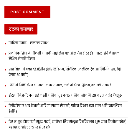
टटका समाचार
साहित्य समाद – समटल प्रकाश
प्राथमिक शि‍क्षा मे मैथि‍ली भाषाकेँ पढ़ाई लेल चलाओल गेल ट्वीटर ट्रेंड : भारत संगे नेपालक
मैथिल लेलनि हिस्सा
सात जिला मे बनत बहुउद्देशीय इंडोर स्‍टेडि‍यम, सिंथेटिक एथलेटिक ट्रेक आ स्विमिंग पुल, केंद्र
देलक 50 करोड़
एम्स मे शिफ्ट होयत डीएमसीएच क सामान, मार्च मे होएत उद्घाटन, नव सत्र स पढाई
होटल मैनेजमेंट क पढ़ाई करती बालिका गृह क 16 बालिका लोकनि, 29 कए जायतीह बेंगलुरु
हेलीकॉप्टर स आब वैशाली आबि जा सकता सैलानी, पर्यटन विभाग बना रहल अछि कॉमर्शियल
हेलीपैड
फेर स शुरू होएत पंजी सूत्रक पढाई, कामेश्वर सिंह संस्कृत विश्वविद्यालय शुरू करत डिप्लोमा कोर्स,
genetic relations पर होएत शोध