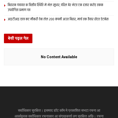
बिहारक पंचायत क वित्‍तीय स्थिति मे भेल सुधार, पहिल बेर भेटत एक हजार करोड़ तकक
उपयोगिता प्रमाण पत्र
आइटीआइ छात्र कए नौकरी देबा लेल 200 कंपनी आउत बिहार, मार्च तक तैयार होएत डेटाबेस
बेसी पढ़ल गेल
No Content Available
सर्वाधिकार सुरक्षित। इसमाद डॉट कॉम मे प्रकाशित सभटा रचना आ
आर्काइवक सर्वाधिकार रचनाकार आ संग्रहकर्त्ता लग सुरक्षित अछि। रचना