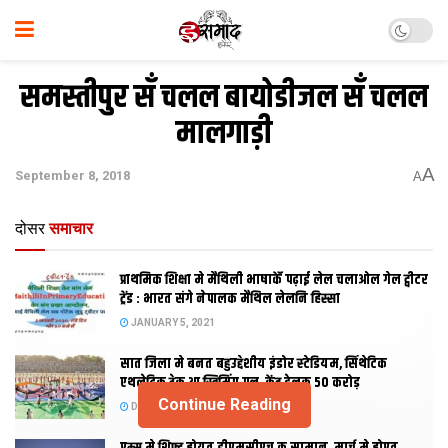
समस्तीपुर सँ चलल बायोडीजल सँ चलल
मालगाड़ी
A
September 8, 2018
A
दोसर
समाचार
प्राथमिक शि‍क्षा मे मैथि‍ली भाषाकेँ पढ़ाई लेल चलाओल गेल ट्वीटर
ट्रेंड : भारत संगे नेपालक मैथिल लेलनि हिस्सा
JANUARY 5, 2021
सात जिला मे बनत बहुउद्देशीय इंडोर स्‍टेडि‍यम, सिंथेटिक
एथलेटिक ट्रेक आ स्विमिंग पुल, केंद्र देलक 50 करोड़
Continue Reading
DECEMBER 26, 2020