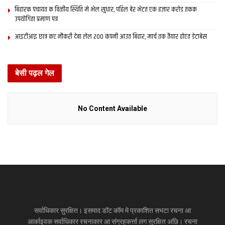
बिहारक पंचायत क वित्‍तीय स्थिति मे भेल सुधार, पहिल बेर भेटत एक हजार करोड़ तकक
उपयोगिता प्रमाण पत्र
आइटीआइ छात्र कए नौकरी देबा लेल 200 कंपनी आउत बिहार, मार्च तक तैयार होएत डेटाबेस
बेसी पढ़ल गेल
No Content Available
सर्वाधिकार सुरक्षित। इसमाद डॉट कॉम मे प्रकाशित सभटा रचना आ
आर्काइवक सर्वाधिकार रचनाकार आ संग्रहकर्त्ता लग सुरक्षित अछि। रचना