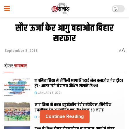
सौर ऊर्जा केर आगु बढाओत बिहार
सरकार
A
September 3, 2018
A
दोसर
समाचार
प्राथमिक शि‍क्षा मे मैथि‍ली भाषाकेँ पढ़ाई लेल चलाओल गेल ट्वीटर
ट्रेंड : भारत संगे नेपालक मैथिल लेलनि हिस्सा
JANUARY 5, 2021
सात जिला मे बनत बहुउद्देशीय इंडोर स्‍टेडि‍यम, सिंथेटिक
एथलेटिक ट्रेक आ स्विमिंग पुल, केंद्र देलक 50 करोड़
Continue Reading
DECEMBER 26, 2020