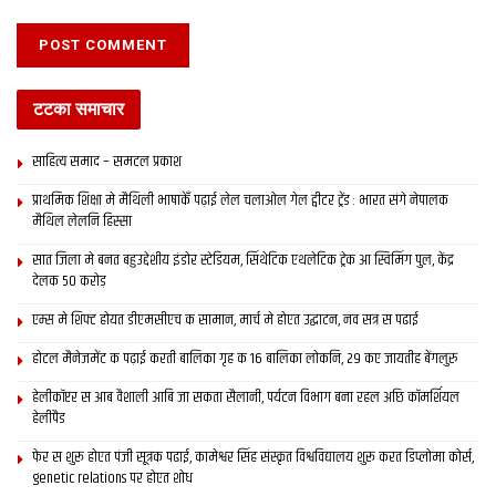
टटका समाचार
साहित्य समाद – समटल प्रकाश
प्राथमिक शि‍क्षा मे मैथि‍ली भाषाकेँ पढ़ाई लेल चलाओल गेल ट्वीटर ट्रेंड : भारत संगे नेपालक
मैथिल लेलनि हिस्सा
सात जिला मे बनत बहुउद्देशीय इंडोर स्‍टेडि‍यम, सिंथेटिक एथलेटिक ट्रेक आ स्विमिंग पुल, केंद्र
देलक 50 करोड़
एम्स मे शिफ्ट होयत डीएमसीएच क सामान, मार्च मे होएत उद्घाटन, नव सत्र स पढाई
होटल मैनेजमेंट क पढ़ाई करती बालिका गृह क 16 बालिका लोकनि, 29 कए जायतीह बेंगलुरु
हेलीकॉप्टर स आब वैशाली आबि जा सकता सैलानी, पर्यटन विभाग बना रहल अछि कॉमर्शियल
हेलीपैड
फेर स शुरू होएत पंजी सूत्रक पढाई, कामेश्वर सिंह संस्कृत विश्वविद्यालय शुरू करत डिप्लोमा कोर्स,
genetic relations पर होएत शोध