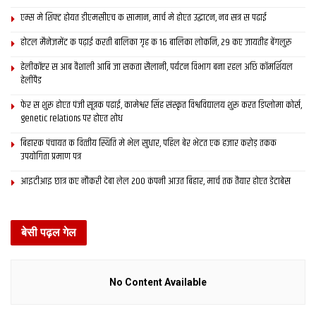
लोकनि, 29 कए जायतीह बेंगलुरु
एम्स मे शिफ्ट होयत डीएमसीएच क सामान, मार्च मे होएत उद्घाटन, नव सत्र स पढाई
DECEMBER 24, 2020
होटल मैनेजमेंट क पढ़ाई करती बालिका गृह क 16 बालिका लोकनि, 29 कए जायतीह बेंगलुरु
हेलीकॉप्टर स आब वैशाली आबि जा सकता सैलानी, पर्यटन विभाग बना रहल अछि कॉमर्शियल
S
Unit
Prev
Da
C
A
Da
हेलीपैड
l
Na
ious
te
a
c
te
N
me
Own
of
p
q
of
फेर स शुरू होएत पंजी सूत्रक पढाई, कामेश्वर सिंह संस्कृत विश्वविद्यालय शुरू करत डिप्लोमा कोर्स,
o
er
Es
a
ui
Cl
genetic relations पर होएत शोध
.
Nam
ta
ci
si
os
e
bli
ty
ti
ur
sh
(T
o
e
बिहारक पंचायत क वित्‍तीय स्थिति मे भेल सुधार, पहिल बेर भेटत एक हजार करोड़ तकक
m
C
n
उपयोगिता प्रमाण पत्र
en
D
b
t
)
y
आइटीआइ छात्र कए नौकरी देबा लेल 200 कंपनी आउत बिहार, मार्च तक तैयार होएत डेटाबेस
G
o
v
er
n
बेसी पढ़ल गेल
m
e
nt
of
No Content Available
Bi
h
ar