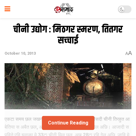
चीनी उद्योग : मिठगर स्‍मरण, तितगर
सच्‍चाई
A
October 10, 2013
A
एकटा समय छल जखन देश क चीनी उत्पादन क 40 फीसदी चीनी तिरहुत आ
Continue Reading
बेतिया स अबैत छल, आब इ मुश्किल स 4 फीसदी रहि गेल अछि। आजादी स
पहिने एहि इलाका मे 33टा चीनी मिल छल, आब 28टा रहि गेल अछि, जाहि मे