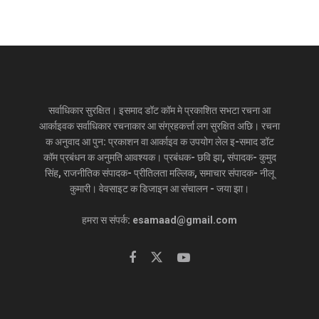
1
Sa
Sam
19
8
1
19
ma
astip
20
0
9
97
stip
ur
-
8
7
-
ur
Sug
21
7
98
ar
Cent
ral
Sug
सर्वाधिकार सुरक्षित। इसमाद डॉट कॉम मे प्रकाशित सभटा रचना आ
ar
आर्काइवक सर्वाधिकार रचनाकार आ संग्रहकर्त्ता लग सुरक्षित अछि। रचना
Limit
ed
क अनुवाद आ पुन: प्रकाशन वा आर्काइव क उपयोग लेल इ-समाद डॉट
कॉम प्रबंधन क अनुमति आवश्यक। प्रबंधक- छवि झा, संपादक- कुमुद
सिंह, राजनीतिक संपादक- प्रीतिलता मल्लिक, समाचार संपादक- नीलू
2
Rya
Tirh
19
9
1
19
m
ut
14
2
9
94
कुमारी। वेवसाइट क डिजाइन आ संचालन - जया झा।
Coo
-
5
7
-
pera
15
7
95
हमरा स संपर्क: esamaad@gmail.com
tive
Sug
ar
Co.
Limit
ed
3
Gor
Shee
19
8
1
19