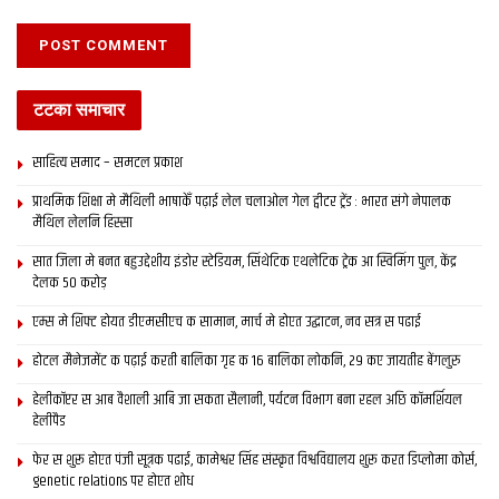
फ़िल्म दर्शक के दृष्टांत सेहो विस्तृत होइ।
—
लेखक नार्वे मे रहैत छथि आ साहित्यर अनुरागी छथि
टटका समाचार
साहित्य समाद – समटल प्रकाश
Tags:
Maithili Film
Praveen Jha
Premak Basat
प्राथमिक शि‍क्षा मे मैथि‍ली भाषाकेँ पढ़ाई लेल चलाओल गेल ट्वीटर ट्रेंड : भारत संगे नेपालक
मैथिल लेलनि हिस्सा
सात जिला मे बनत बहुउद्देशीय इंडोर स्‍टेडि‍यम, सिंथेटिक एथलेटिक ट्रेक आ स्विमिंग पुल, केंद्र
देलक 50 करोड़
एम्स मे शिफ्ट होयत डीएमसीएच क सामान, मार्च मे होएत उद्घाटन, नव सत्र स पढाई
होटल मैनेजमेंट क पढ़ाई करती बालिका गृह क 16 बालिका लोकनि, 29 कए जायतीह बेंगलुरु
हेलीकॉप्टर स आब वैशाली आबि जा सकता सैलानी, पर्यटन विभाग बना रहल अछि कॉमर्शियल
हेलीपैड
फेर स शुरू होएत पंजी सूत्रक पढाई, कामेश्वर सिंह संस्कृत विश्वविद्यालय शुरू करत डिप्लोमा कोर्स,
genetic relations पर होएत शोध