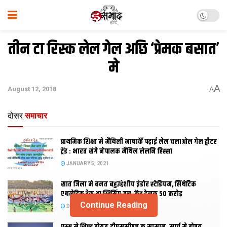
तीन टा रिस्क लेल गेल अछि ‘प्रेमक बसात’
मे
A
August 12, 2018
A
दोसर
समाचार
प्राथमिक शि‍क्षा मे मैथि‍ली भाषाकेँ पढ़ाई लेल चलाओल गेल ट्वीटर
ट्रेंड : भारत संगे नेपालक मैथिल लेलनि हिस्सा
JANUARY 5, 2021
सात जिला मे बनत बहुउद्देशीय इंडोर स्‍टेडि‍यम, सिंथेटिक
एथलेटिक ट्रेक आ स्विमिंग पुल, केंद्र देलक 50 करोड़
Continue Reading
DECEMBER 26, 2020