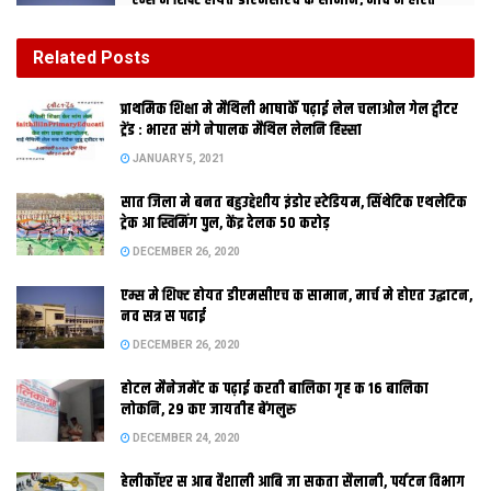
एम्स मे शिफ्ट होयत डीएमसीएच क सामान, मार्च मे होएत
उद्घाटन, नव सत्र स पढाई
DECEMBER 26, 2020
Related
Posts
होटल मैनेजमेंट क पढ़ाई करती बालिका गृह क 16 बालिका
प्राथमिक शि‍क्षा मे मैथि‍ली भाषाकेँ पढ़ाई लेल चलाओल गेल ट्वीटर
लोकनि, 29 कए जायतीह बेंगलुरु
ट्रेंड : भारत संगे नेपालक मैथिल लेलनि हिस्सा
DECEMBER 24, 2020
JANUARY 5, 2021
सात जिला मे बनत बहुउद्देशीय इंडोर स्‍टेडि‍यम, सिंथेटिक एथलेटिक
डॉ प्रवीण झा
ट्रेक आ स्विमिंग पुल, केंद्र देलक 50 करोड़
DECEMBER 26, 2020
एम्स मे शिफ्ट होयत डीएमसीएच क सामान, मार्च मे होएत उद्घाटन,
नव सत्र स पढाई
DECEMBER 26, 2020
होटल मैनेजमेंट क पढ़ाई करती बालिका गृह क 16 बालिका
‘प्रेमक बसात’
लोकनि, 29 कए जायतीह बेंगलुरु
DECEMBER 24, 2020
हेलीकॉप्टर स आब वैशाली आबि जा सकता सैलानी, पर्यटन विभाग