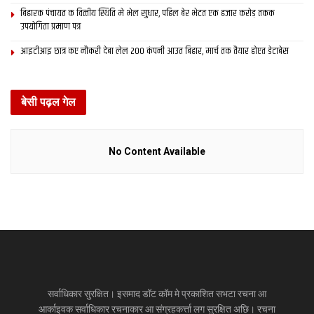
बिहारक पंचायत क वित्‍तीय स्थिति मे भेल सुधार, पहिल बेर भेटत एक हजार करोड़ तकक
उपयोगिता प्रमाण पत्र
आइटीआइ छात्र कए नौकरी देबा लेल 200 कंपनी आउत बिहार, मार्च तक तैयार होएत डेटाबेस
बेसी पढ़ल गेल
No Content Available
सर्वाधिकार सुरक्षित। इसमाद डॉट कॉम मे प्रकाशित सभटा रचना आ
आर्काइवक सर्वाधिकार रचनाकार आ संग्रहकर्त्ता लग सुरक्षित अछि। रचना