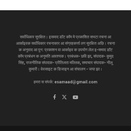
सर्वाधिकार सुरक्षित। इसमाद डॉट कॉम मे प्रकाशित सभटा रचना आ
आर्काइवक सर्वाधिकार रचनाकार आ संग्रहकर्त्ता लग सुरक्षित अछि। रचना
क अनुवाद आ पुन: प्रकाशन वा आर्काइव क उपयोग लेल इ-समाद डॉट
कॉम प्रबंधन क अनुमति आवश्यक। प्रबंधक- छवि झा, संपादक- कुमुद
सिंह, राजनीतिक संपादक- प्रीतिलता मल्लिक, समाचार संपादक- नीलू
कुमारी। वेवसाइट क डिजाइन आ संचालन - जया झा।
हमरा स संपर्क: esamaad@gmail.com