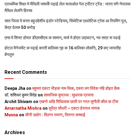
प्राथमिक शि‍क्षा मे मैथि‍ली भाषाकेँ पढ़ाई लेल चलाओल गेल ट्वीटर ट्रेंड : भारत संगे नेपालक
मैथिल लेलनि हिस्सा
सात जिला मे बनत बहुउद्देशीय इंडोर स्‍टेडि‍यम, सिंथेटिक एथलेटिक ट्रेक आ स्विमिंग पुल,
केंद्र देलक 50 करोड़
एम्स मे शिफ्ट होयत डीएमसीएच क सामान, मार्च मे होएत उद्घाटन, नव सत्र स पढाई
होटल मैनेजमेंट क पढ़ाई करती बालिका गृह क 16 बालिका लोकनि, 29 कए जायतीह
बेंगलुरु
Recent Comments
Deepa Jha
on
बहुमत एकटा भीड़क नाम थिक, एकरा लग विवेक नहि होइत छैक
डॉ. शशिधर कुमर विदेह
on
सामाजिक कुप्रथा : सुधारक प्रयास
Archit Shivam
on
एखनो अछि मिथिलाक छाती पर गरल सुगौली कील क टीस
Amarnatha Mishra
on
सुरेंद्र चौधरी – एकटा हेरायल नायक
Munna
on
चीनी उद्योग : मिठगर स्‍मरण, तितगर सच्‍चाई
Archives