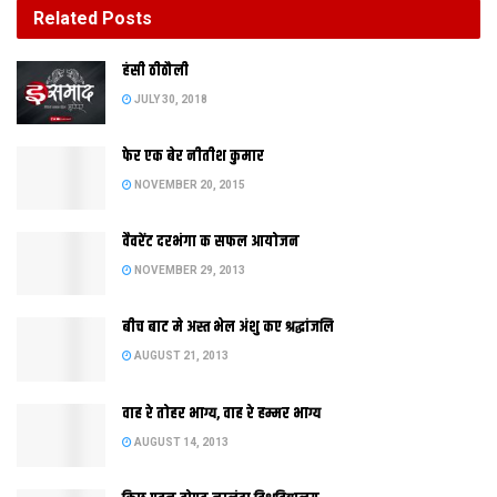
Related
Posts
बीच बाट मे अस्त भेल अंशु कए श्रद्धांजलि
हंसी ठीठौली
AUGUST 21, 2013
JULY 30, 2018
फेर एक बेर नीतीश कुमार
शुक्र दिन खरना क संग छठ व्रती क निर्जला उपवास शुरू भ गेल। छठ व्रती
NOVEMBER 20, 2015
सांझ खन स्नान करि विधि विधान क संग भुवन भाष्कर आ छठ मइया क
आराधना केलथि। तत्पश्चात खीर, रोटी आ केला क भोग लगा कए श्रद्धा भाव
वैवरेंट दरभंगा क सफल आयोजन
क संग प्रसाद ग्रहण केलथि। प्रसाद खेबाक आ बटबाक दौर देर राति तक
NOVEMBER 29, 2013
चलैत रहल। 24 अक्टूबर क सांझ खन अस्ताचलगामी सूर्य कए अर्घ देल
जाइत। 25 कए उदीयमान सूर्य कए अर्घ देबाक संग चारि दिन तक चलबाक
बीच बाट मे अस्त भेल अंशु कए श्रद्धांजलि
बाद छठ महापर्व संपन्न भ जाइत।
AUGUST 21, 2013
वाह रे तोहर भाग्य, वाह रे हम्मर भाग्य
AUGUST 14, 2013