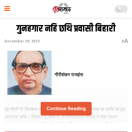
गुनहगार नहि छथि प्रवासी बिहारी
A
December 29, 2010
A
गौरीशंकर राजहंस
Continue Reading
गृह मंत्री पी चिदंबरम हमर नीक मित्र छथि। देश क समस्या क प्रति ओ पूरा
जागरूक छथि। दिक्कत इ अछि जे ओ संवेदनशील मामला मे सेहो एकटा
राजनेता जेकां व्यवहार नहि करैत छथि, बल्कि अपन अफसर पर निर्भर भ