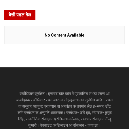
बेसी पढ़ल गेल
No Content Available
सर्वाधिकार सुरक्षित। इसमाद डॉट कॉम मे प्रकाशित सभटा रचना आ
आर्काइवक सर्वाधिकार रचनाकार आ संग्रहकर्त्ता लग सुरक्षित अछि। रचना
क अनुवाद आ पुन: प्रकाशन वा आर्काइव क उपयोग लेल इ-समाद डॉट
कॉम प्रबंधन क अनुमति आवश्यक। प्रबंधक- छवि झा, संपादक- कुमुद
सिंह, राजनीतिक संपादक- प्रीतिलता मल्लिक, समाचार संपादक- नीलू
कुमारी। वेवसाइट क डिजाइन आ संचालन - जया झा।