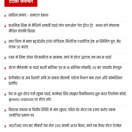
टटका समाचार
एनसीआर मे गगनचुंबी इमारत ठार अछि। एक-एक फ्लैट क दाम एक करोड़
टका स बेसी अछि, मुदा जे प्रवासी मजदूर अपन जान लगाकए एकरा बनेलक
साहित्य समाद – समटल प्रकाश
अछि, ओकरा इ ईनाम कोना द सकैत छी, ओकरा आखिर की भेटल, एकर चर्चा
प्राथमिक शि‍क्षा मे मैथि‍ली भाषाकेँ पढ़ाई लेल चलाओल गेल ट्वीटर ट्रेंड : भारत संगे नेपालक
कतहू नहि भ रहल अछि।
मैथिल लेलनि हिस्सा
जहां धरि दिल्ली मे बढै़त अपराध क प्रश्न अछि, त ओ नवधनाढय़ युवक क
सात जिला मे बनत बहुउद्देशीय इंडोर स्‍टेडि‍यम, सिंथेटिक एथलेटिक ट्रेक आ स्विमिंग पुल, केंद्र
देलक 50 करोड़
कारस्तानी छी, जे अपन मन बहलेबा लेल पैघ-पैघ गाड़ी स गरीब राहगीर कए
कुचलैत रहैत छथि।
एम्स मे शिफ्ट होयत डीएमसीएच क सामान, मार्च मे होएत उद्घाटन, नव सत्र स पढाई
होटल मैनेजमेंट क पढ़ाई करती बालिका गृह क 16 बालिका लोकनि, 29 कए जायतीह बेंगलुरु
इ बड़ संतोष क गप अछि जे पी चिदंबरम सेहो अपन बयान वापस ल लेलाह। इ
देखल गेल अछि जे दिल्ली सन जगह पर अपमान क घाव ल बिहार लौटल युवक
हेलीकॉप्टर स आब वैशाली आबि जा सकता सैलानी, पर्यटन विभाग बना रहल अछि कॉमर्शियल
नक्सली बनि जाइत अछि। एहि प्रवृत्ति कए रोकबाक लेल इ आवश्यक अछि जे
हेलीपैड
बिहार स आयल प्रवासी कए अपमानित करबाक परंपरा बंद कैल जाए।
फेर स शुरू होएत पंजी सूत्रक पढाई, कामेश्वर सिंह संस्कृत विश्वविद्यालय शुरू करत डिप्लोमा कोर्स,
genetic relations पर होएत शोध
लेखक झंझारपुर स सांसद रहि चुकल छथि।
बिहारक पंचायत क वित्‍तीय स्थिति मे भेल सुधार, पहिल बेर भेटत एक हजार करोड़ तकक
उपयोगिता प्रमाण पत्र
Tags:
Bihar
गौरीशंकर राजहंस
आइटीआइ छात्र कए नौकरी देबा लेल 200 कंपनी आउत बिहार, मार्च तक तैयार होएत डेटाबेस