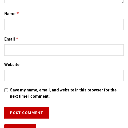
*
Name
मिथिलाक धरोहर छलाह प्रदीप
MAY 31, 2020
*
Email
कागज पर नहि मैथिलक कंठ मे बसल अछि कवि प्रदीप क गीत
MAY 30, 2020
नीति या हिस्सा आखिर केकरा लेल तमसायल अछि कारोबारी
Website
जगत
DECEMBER 5, 2019
Save my name, email, and website in this browser for the
एहन मे मजदूर कए बढै़त अपराध क लेल जिम्मेदार ठहरा सरकार अनुचित काज
next time I comment.
केलक अछि। कौन समुदाय मे आ कौन राज्य मे अपराधी नहि होइत अछि? मुदा
अनकर तुलना मे बिहार स दिल्ली आयल मजदूर बेसी सभ्य छथि। ओ चुपचाप
अपन काज करैत छथि आ टका कमा कए ओकर एकटा हिस्सा एहि राज्य मे
खर्च कए दैत छथि आ बाकी ल कए बिहार लौट जाइत छथि। आइ दिल्ली आ