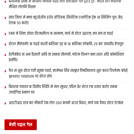
प्राथमिक शि‍क्षा मे मैथि‍ली भाषाकेँ पढ़ाई लेल चलाओल गेल ट्वीटर ट्रेंड : भारत संगे नेपालक
मैथिल लेलनि हिस्सा
सात जिला मे बनत बहुउद्देशीय इंडोर स्‍टेडि‍यम, सिंथेटिक एथलेटिक ट्रेक आ स्विमिंग पुल, केंद्र
देलक 50 करोड़
एम्स मे शिफ्ट होयत डीएमसीएच क सामान, मार्च मे होएत उद्घाटन, नव सत्र स पढाई
होटल मैनेजमेंट क पढ़ाई करती बालिका गृह क 16 बालिका लोकनि, 29 कए जायतीह बेंगलुरु
हेलीकॉप्टर स आब वैशाली आबि जा सकता सैलानी, पर्यटन विभाग बना रहल अछि कॉमर्शियल
हेलीपैड
फेर स शुरू होएत पंजी सूत्रक पढाई, कामेश्वर सिंह संस्कृत विश्वविद्यालय शुरू करत डिप्लोमा कोर्स,
genetic relations पर होएत शोध
बिहारक पंचायत क वित्‍तीय स्थिति मे भेल सुधार, पहिल बेर भेटत एक हजार करोड़ तकक
उपयोगिता प्रमाण पत्र
आइटीआइ छात्र कए नौकरी देबा लेल 200 कंपनी आउत बिहार, मार्च तक तैयार होएत डेटाबेस
बेसी पढ़ल गेल