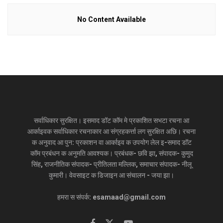
No Content Available
सर्वाधिकार सुरक्षित। इसमाद डॉट कॉम मे प्रकाशित सभटा रचना आ
आर्काइवक सर्वाधिकार रचनाकार आ संग्रहकर्त्ता लग सुरक्षित अछि। रचना
क अनुवाद आ पुन: प्रकाशन वा आर्काइव क उपयोग लेल इ-समाद डॉट
कॉम प्रबंधन क अनुमति आवश्यक। प्रबंधक- छवि झा, संपादक- कुमुद
सिंह, राजनीतिक संपादक- प्रीतिलता मल्लिक, समाचार संपादक- नीलू
कुमारी। वेवसाइट क डिजाइन आ संचालन - जया झा।
हमरा स संपर्क: esamaad@gmail.com