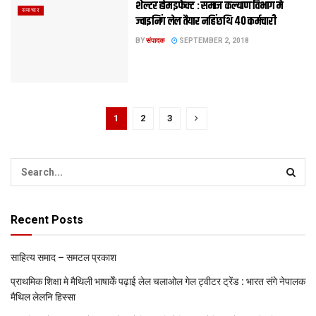
शेल्टर होम इफेक्ट : समाज कल्याण विभाग मे
समाचार
ज्वाइनिंग लेल तैयार नहिं छथि 40 कर्मचारी
BY
संपादक
SEPTEMBER 2, 2018
1
2
3
Recent Posts
साहित्य समाद – समटल प्रकाश
प्राथमिक शि‍क्षा मे मैथि‍ली भाषाकेँ पढ़ाई लेल चलाओल गेल ट्वीटर ट्रेंड : भारत संगे नेपालक
मैथिल लेलनि हिस्सा