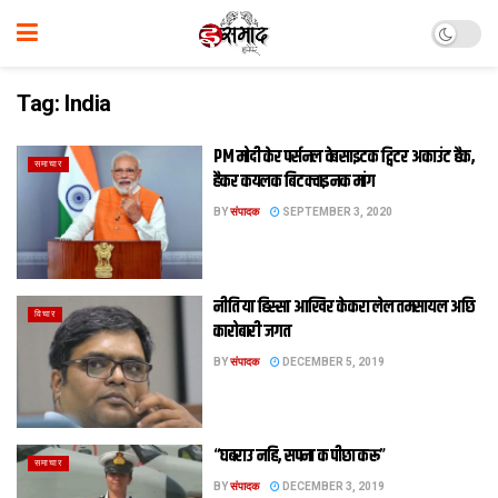
Tag:
India
PM मोदी केर पर्सनल वेबसाइटक ट्विटर अकाउंट हैक,
समाचार
हैकर कयलक बिटक्वाइनक मांग
BY
संपादक
SEPTEMBER 3, 2020
नीति या हिस्सा आखिर केकरा लेल तमसायल अछि
विचार
कारोबारी जगत
BY
संपादक
DECEMBER 5, 2019
“घबराउ नहि, सपना क पीछा करू”
समाचार
BY
संपादक
DECEMBER 3, 2019