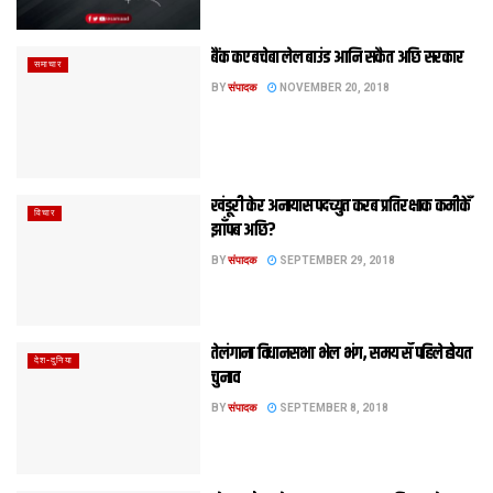
बैंक कए बचेबा लेल बाउंड आनि सकैत अछि सरकार
समाचार
BY
संपादक
NOVEMBER 20, 2018
खंडूरी केर अनायास पदच्युत करब प्रतिरक्षाक कमीकेँ
विचार
झाँपब अछि?
BY
संपादक
SEPTEMBER 29, 2018
तेलंगाना विधानसभा भेल भंग, समय सँ पहिले होयत
देश-दुनिया
चुनाव
BY
संपादक
SEPTEMBER 8, 2018