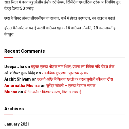
सात जिला मे बनत बहुउद्देशीय इंडोर स्‍टेडि‍यम, सिंथेटिक एथलेटिक ट्रेक आ स्विमिंग पुल,
केंद्र देलक 50 करोड़
एम्स मे शिफ्ट होयत डीएमसीएच क सामान, मार्च मे होएत उद्घाटन, नव सत्र स पढाई
होटल मैनेजमेंट क पढ़ाई करती बालिका गृह क 16 बालिका लोकनि, 29 कए जायतीह
बेंगलुरु
Recent Comments
Deepa Jha
on
बहुमत एकटा भीड़क नाम थिक, एकरा लग विवेक नहि होइत छैक
डॉ. शशिधर कुमर विदेह
on
सामाजिक कुप्रथा : सुधारक प्रयास
Archit Shivam
on
एखनो अछि मिथिलाक छाती पर गरल सुगौली कील क टीस
Amarnatha Mishra
on
सुरेंद्र चौधरी – एकटा हेरायल नायक
Munna
on
चीनी उद्योग : मिठगर स्‍मरण, तितगर सच्‍चाई
Archives
January 2021