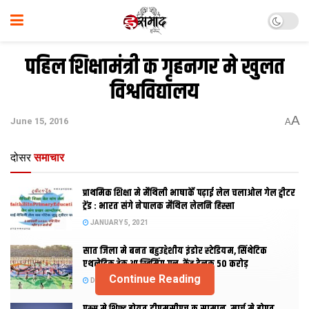
पहिल शिक्षामंत्री क गृहनगर मे खुलत
विश्वविद्यालय
A
June 15, 2016
A
दोसर
समाचार
प्राथमिक शि‍क्षा मे मैथि‍ली भाषाकेँ पढ़ाई लेल चलाओल गेल ट्वीटर
ट्रेंड : भारत संगे नेपालक मैथिल लेलनि हिस्सा
JANUARY 5, 2021
सात जिला मे बनत बहुउद्देशीय इंडोर स्‍टेडि‍यम, सिंथेटिक
एथलेटिक ट्रेक आ स्विमिंग पुल, केंद्र देलक 50 करोड़
Continue Reading
DECEMBER 26, 2020