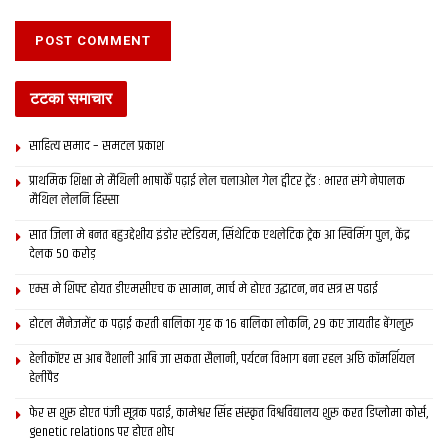
टटका समाचार
साहित्य समाद – समटल प्रकाश
प्राथमिक शि‍क्षा मे मैथि‍ली भाषाकेँ पढ़ाई लेल चलाओल गेल ट्वीटर ट्रेंड : भारत संगे नेपालक
मैथिल लेलनि हिस्सा
सात जिला मे बनत बहुउद्देशीय इंडोर स्‍टेडि‍यम, सिंथेटिक एथलेटिक ट्रेक आ स्विमिंग पुल, केंद्र
देलक 50 करोड़
एम्स मे शिफ्ट होयत डीएमसीएच क सामान, मार्च मे होएत उद्घाटन, नव सत्र स पढाई
होटल मैनेजमेंट क पढ़ाई करती बालिका गृह क 16 बालिका लोकनि, 29 कए जायतीह बेंगलुरु
हेलीकॉप्टर स आब वैशाली आबि जा सकता सैलानी, पर्यटन विभाग बना रहल अछि कॉमर्शियल
हेलीपैड
फेर स शुरू होएत पंजी सूत्रक पढाई, कामेश्वर सिंह संस्कृत विश्वविद्यालय शुरू करत डिप्लोमा कोर्स,
genetic relations पर होएत शोध