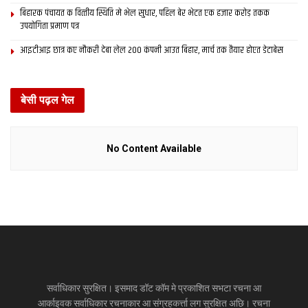
बिहारक पंचायत क वित्‍तीय स्थिति मे भेल सुधार, पहिल बेर भेटत एक हजार करोड़ तकक
उपयोगिता प्रमाण पत्र
आइटीआइ छात्र कए नौकरी देबा लेल 200 कंपनी आउत बिहार, मार्च तक तैयार होएत डेटाबेस
बेसी पढ़ल गेल
No Content Available
सर्वाधिकार सुरक्षित। इसमाद डॉट कॉम मे प्रकाशित सभटा रचना आ
आर्काइवक सर्वाधिकार रचनाकार आ संग्रहकर्त्ता लग सुरक्षित अछि। रचना