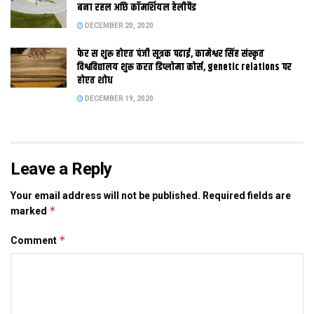
छलाह तखन हुनकर समक्ष इ मांग राखल गेल, जेकरा मुख्यमंत्री स्वीकार करैत
बना रहल अछि कॉमर्शियल हेलीपैड
अगिला सत्र मे एहि संबंध मे विधेयक अनबा क गप कहलाह। संगहि ओ
DECEMBER 20, 2020
स्थानीय प्रतिनिधि आ पूर्णिया क जिला प्रशासन स प्रस्तावित विश्वविद्यालय
फेर स शुरू होएत पंजी सूत्रक पढाई, कामेश्वर सिंह संस्कृत
लेल जमीन क पहचान करबा लेल कहलथि।
विश्वविद्यालय शुरू करत डिप्लोमा कोर्स, genetic relations पर
होएत शोध
DECEMBER 19, 2020
Tags:
Gaganand Singh
university
Leave a Reply
Your email address will not be published.
Required fields are
*
marked
*
Comment