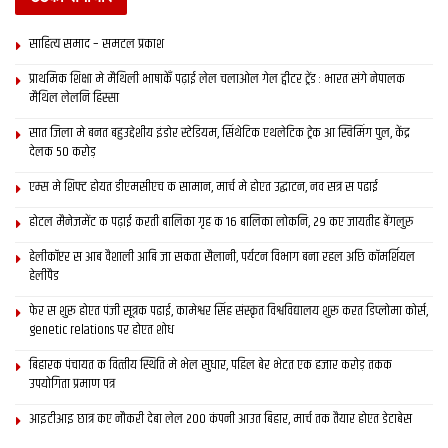
साहित्य समाद – समटल प्रकाश
प्राथमिक शि‍क्षा मे मैथि‍ली भाषाकेँ पढ़ाई लेल चलाओल गेल ट्वीटर ट्रेंड : भारत संगे नेपालक
मैथिल लेलनि हिस्सा
सात जिला मे बनत बहुउद्देशीय इंडोर स्‍टेडि‍यम, सिंथेटिक एथलेटिक ट्रेक आ स्विमिंग पुल, केंद्र
देलक 50 करोड़
एम्स मे शिफ्ट होयत डीएमसीएच क सामान, मार्च मे होएत उद्घाटन, नव सत्र स पढाई
होटल मैनेजमेंट क पढ़ाई करती बालिका गृह क 16 बालिका लोकनि, 29 कए जायतीह बेंगलुरु
हेलीकॉप्टर स आब वैशाली आबि जा सकता सैलानी, पर्यटन विभाग बना रहल अछि कॉमर्शियल
हेलीपैड
फेर स शुरू होएत पंजी सूत्रक पढाई, कामेश्वर सिंह संस्कृत विश्वविद्यालय शुरू करत डिप्लोमा कोर्स,
genetic relations पर होएत शोध
बिहारक पंचायत क वित्‍तीय स्थिति मे भेल सुधार, पहिल बेर भेटत एक हजार करोड़ तकक
उपयोगिता प्रमाण पत्र
आइटीआइ छात्र कए नौकरी देबा लेल 200 कंपनी आउत बिहार, मार्च तक तैयार होएत डेटाबेस