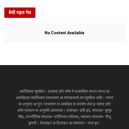
बेसी पढ़ल गेल
No Content Available
सर्वाधिकार सुरक्षित। इसमाद डॉट कॉम मे प्रकाशित सभटा रचना आ
आर्काइवक सर्वाधिकार रचनाकार आ संग्रहकर्त्ता लग सुरक्षित अछि। रचना
क अनुवाद आ पुन: प्रकाशन वा आर्काइव क उपयोग लेल इ-समाद डॉट
कॉम प्रबंधन क अनुमति आवश्यक। प्रबंधक- छवि झा, संपादक- कुमुद
सिंह, राजनीतिक संपादक- प्रीतिलता मल्लिक, समाचार संपादक- नीलू
कुमारी। वेवसाइट क डिजाइन आ संचालन - जया झा।