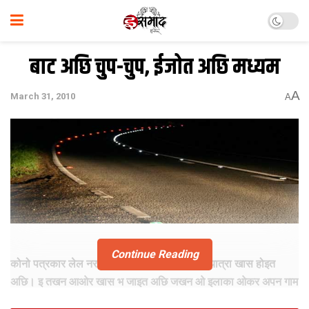
बाट अछि चुप-चुप, ईजोत अछि मध्यम
A
March 31, 2010
A
Continue Reading
कोनो पत्रकार लेल नरसंहार क बाद ओहि इलाका क यात्रा खास होइत
अछि। इ तखन आओर खास भ जाइत अछि जखन ओ इलाका ओकर अपन गाम
होई। बिहार क कोरासी क आसपास क लोक क बदलल जिनगी पर युवा