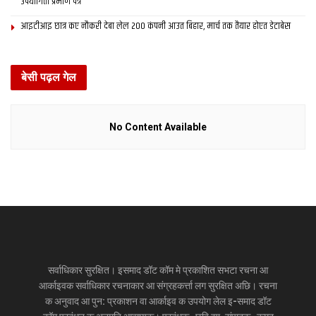
उपयोगिता प्रमाण पत्र
आइटीआइ छात्र कए नौकरी देबा लेल 200 कंपनी आउत बिहार, मार्च तक तैयार होएत डेटाबेस
बेसी पढ़ल गेल
No Content Available
सर्वाधिकार सुरक्षित। इसमाद डॉट कॉम मे प्रकाशित सभटा रचना आ
आर्काइवक सर्वाधिकार रचनाकार आ संग्रहकर्त्ता लग सुरक्षित अछि। रचना
क अनुवाद आ पुन: प्रकाशन वा आर्काइव क उपयोग लेल इ-समाद डॉट