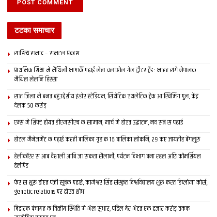
टटका समाचार
साहित्य समाद – समटल प्रकाश
प्राथमिक शि‍क्षा मे मैथि‍ली भाषाकेँ पढ़ाई लेल चलाओल गेल ट्वीटर ट्रेंड : भारत संगे नेपालक
मैथिल लेलनि हिस्सा
सात जिला मे बनत बहुउद्देशीय इंडोर स्‍टेडि‍यम, सिंथेटिक एथलेटिक ट्रेक आ स्विमिंग पुल, केंद्र
देलक 50 करोड़
एम्स मे शिफ्ट होयत डीएमसीएच क सामान, मार्च मे होएत उद्घाटन, नव सत्र स पढाई
होटल मैनेजमेंट क पढ़ाई करती बालिका गृह क 16 बालिका लोकनि, 29 कए जायतीह बेंगलुरु
हेलीकॉप्टर स आब वैशाली आबि जा सकता सैलानी, पर्यटन विभाग बना रहल अछि कॉमर्शियल
हेलीपैड
फेर स शुरू होएत पंजी सूत्रक पढाई, कामेश्वर सिंह संस्कृत विश्वविद्यालय शुरू करत डिप्लोमा कोर्स,
genetic relations पर होएत शोध
बिहारक पंचायत क वित्‍तीय स्थिति मे भेल सुधार, पहिल बेर भेटत एक हजार करोड़ तकक