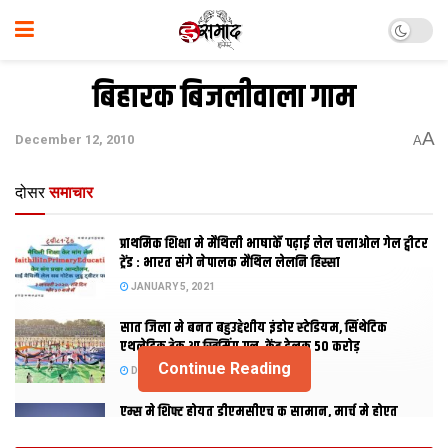
बिहारक बिजलीवाला गाम
A
December 12, 2010
A
दोसर
समाचार
प्राथमिक शि‍क्षा मे मैथि‍ली भाषाकेँ पढ़ाई लेल चलाओल गेल ट्वीटर
ट्रेंड : भारत संगे नेपालक मैथिल लेलनि हिस्सा
JANUARY 5, 2021
सात जिला मे बनत बहुउद्देशीय इंडोर स्‍टेडि‍यम, सिंथेटिक
एथलेटिक ट्रेक आ स्विमिंग पुल, केंद्र देलक 50 करोड़
Continue Reading
DECEMBER 26, 2020
एम्स मे शिफ्ट होयत डीएमसीएच क सामान, मार्च मे होएत
उद्घाटन, नव सत्र स पढाई