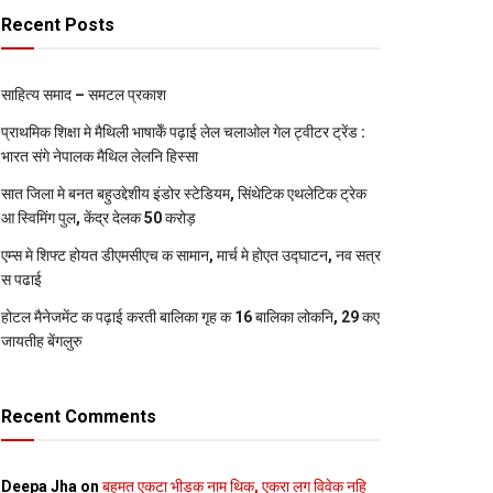
Recent Posts
साहित्य समाद – समटल प्रकाश
प्राथमिक शि‍क्षा मे मैथि‍ली भाषाकेँ पढ़ाई लेल चलाओल गेल ट्वीटर ट्रेंड :
भारत संगे नेपालक मैथिल लेलनि हिस्सा
सात जिला मे बनत बहुउद्देशीय इंडोर स्‍टेडि‍यम, सिंथेटिक एथलेटिक ट्रेक
आ स्विमिंग पुल, केंद्र देलक 50 करोड़
एम्स मे शिफ्ट होयत डीएमसीएच क सामान, मार्च मे होएत उद्घाटन, नव सत्र
स पढाई
होटल मैनेजमेंट क पढ़ाई करती बालिका गृह क 16 बालिका लोकनि, 29 कए
जायतीह बेंगलुरु
Recent Comments
Deepa Jha
on
बहुमत एकटा भीड़क नाम थिक, एकरा लग विवेक नहि