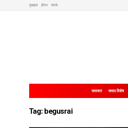
मुखपृष्ठ
ईपेपर
संपर्क
समाचार
समाद विशेष
Tag:
begusrai