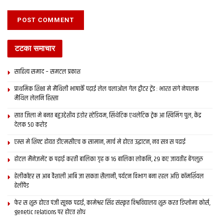
टटका समाचार
साहित्य समाद – समटल प्रकाश
प्राथमिक शि‍क्षा मे मैथि‍ली भाषाकेँ पढ़ाई लेल चलाओल गेल ट्वीटर ट्रेंड : भारत संगे नेपालक
मैथिल लेलनि हिस्सा
सात जिला मे बनत बहुउद्देशीय इंडोर स्‍टेडि‍यम, सिंथेटिक एथलेटिक ट्रेक आ स्विमिंग पुल, केंद्र
देलक 50 करोड़
एम्स मे शिफ्ट होयत डीएमसीएच क सामान, मार्च मे होएत उद्घाटन, नव सत्र स पढाई
होटल मैनेजमेंट क पढ़ाई करती बालिका गृह क 16 बालिका लोकनि, 29 कए जायतीह बेंगलुरु
हेलीकॉप्टर स आब वैशाली आबि जा सकता सैलानी, पर्यटन विभाग बना रहल अछि कॉमर्शियल
हेलीपैड
फेर स शुरू होएत पंजी सूत्रक पढाई, कामेश्वर सिंह संस्कृत विश्वविद्यालय शुरू करत डिप्लोमा कोर्स,
genetic relations पर होएत शोध