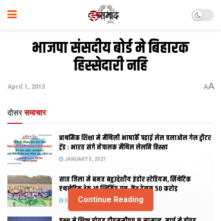
भाजपा संसदीय बोर्ड मे बिहारक
हिस्सेदारी नहि
A
April 1, 2013
A
दोसर
समाचार
प्राथमिक शि‍क्षा मे मैथि‍ली भाषाकेँ पढ़ाई लेल चलाओल गेल ट्वीटर
ट्रेंड : भारत संगे नेपालक मैथिल लेलनि हिस्सा
JANUARY 5, 2021
सात जिला मे बनत बहुउद्देशीय इंडोर स्‍टेडि‍यम, सिंथेटिक
एथलेटिक ट्रेक आ स्विमिंग पुल, केंद्र देलक 50 करोड़
Continue Reading
DECEMBER 26, 2020