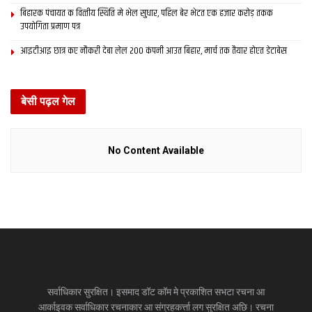
बिहारक पंचायत क वित्‍तीय स्थिति मे भेल सुधार, पहिल बेर भेटत एक हजार करोड़ तकक
उपयोगिता प्रमाण पत्र
आइटीआइ छात्र कए नौकरी देबा लेल 200 कंपनी आउत बिहार, मार्च तक तैयार होएत डेटाबेस
बेसी पढ़ल गेल
No Content Available
सर्वाधिकार सुरक्षित। इसमाद डॉट कॉम मे प्रकाशित सभटा रचना आ
आर्काइवक सर्वाधिकार रचनाकार आ संग्रहकर्त्ता लग सुरक्षित अछि। रचना