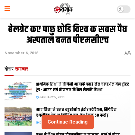
बेलग्रेट कए पाछु छोडि विश्‍व क सबस पैघ
अस्‍पताल बनत पीएमसीएच
A
November 6, 2018
A
दोसर
समाचार
प्राथमिक शि‍क्षा मे मैथि‍ली भाषाकेँ पढ़ाई लेल चलाओल गेल ट्वीटर
ट्रेंड : भारत संगे नेपालक मैथिल लेलनि हिस्सा
JANUARY 5, 2021
सात जिला मे बनत बहुउद्देशीय इंडोर स्‍टेडि‍यम, सिंथेटिक
एथलेटिक ट्रेक आ स्विमिंग पुल, केंद्र देलक 50 करोड़
Continue Reading
DECEMBER 26, 2020