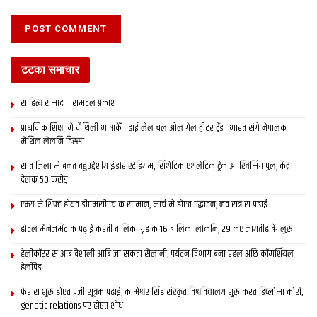
टटका समाचार
साहित्य समाद – समटल प्रकाश
प्राथमिक शि‍क्षा मे मैथि‍ली भाषाकेँ पढ़ाई लेल चलाओल गेल ट्वीटर ट्रेंड : भारत संगे नेपालक
मैथिल लेलनि हिस्सा
सात जिला मे बनत बहुउद्देशीय इंडोर स्‍टेडि‍यम, सिंथेटिक एथलेटिक ट्रेक आ स्विमिंग पुल, केंद्र
देलक 50 करोड़
एम्स मे शिफ्ट होयत डीएमसीएच क सामान, मार्च मे होएत उद्घाटन, नव सत्र स पढाई
होटल मैनेजमेंट क पढ़ाई करती बालिका गृह क 16 बालिका लोकनि, 29 कए जायतीह बेंगलुरु
हेलीकॉप्टर स आब वैशाली आबि जा सकता सैलानी, पर्यटन विभाग बना रहल अछि कॉमर्शियल
हेलीपैड
फेर स शुरू होएत पंजी सूत्रक पढाई, कामेश्वर सिंह संस्कृत विश्वविद्यालय शुरू करत डिप्लोमा कोर्स,
genetic relations पर होएत शोध