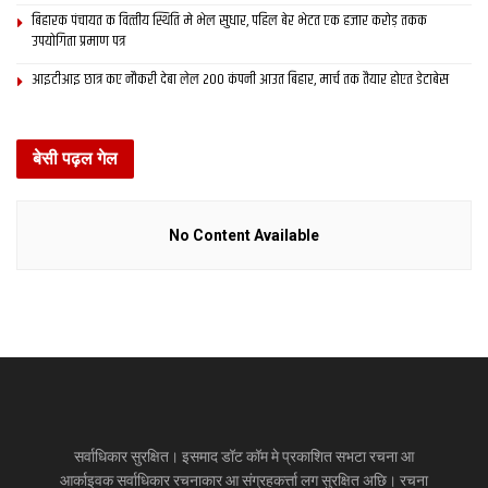
बिहारक पंचायत क वित्‍तीय स्थिति मे भेल सुधार, पहिल बेर भेटत एक हजार करोड़ तकक
उपयोगिता प्रमाण पत्र
आइटीआइ छात्र कए नौकरी देबा लेल 200 कंपनी आउत बिहार, मार्च तक तैयार होएत डेटाबेस
बेसी पढ़ल गेल
No Content Available
सर्वाधिकार सुरक्षित। इसमाद डॉट कॉम मे प्रकाशित सभटा रचना आ
आर्काइवक सर्वाधिकार रचनाकार आ संग्रहकर्त्ता लग सुरक्षित अछि। रचना