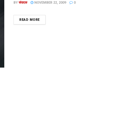
BY
संपादक
NOVEMBER 22, 2009
0
DETAILS
READ MORE