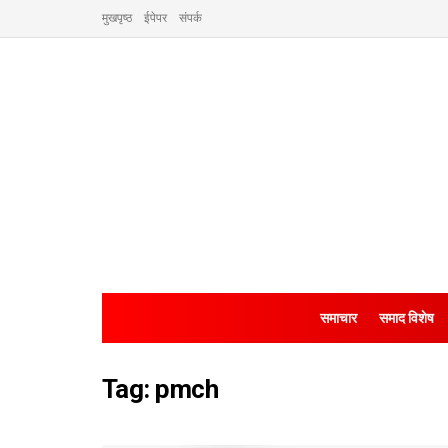
मुखपृष्ठ
ईपेपर
संपर्क
समाचार
समाद विशेष
Tag:
pmch