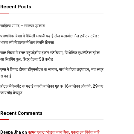
Recent Posts
साहित्य समाद – समटल प्रकाश
प्राथमिक शि‍क्षा मे मैथि‍ली भाषाकेँ पढ़ाई लेल चलाओल गेल ट्वीटर ट्रेंड :
भारत संगे नेपालक मैथिल लेलनि हिस्सा
सात जिला मे बनत बहुउद्देशीय इंडोर स्‍टेडि‍यम, सिंथेटिक एथलेटिक ट्रेक
आ स्विमिंग पुल, केंद्र देलक 50 करोड़
एम्स मे शिफ्ट होयत डीएमसीएच क सामान, मार्च मे होएत उद्घाटन, नव सत्र
स पढाई
होटल मैनेजमेंट क पढ़ाई करती बालिका गृह क 16 बालिका लोकनि, 29 कए
जायतीह बेंगलुरु
Recent Comments
Deepa Jha
on
बहुमत एकटा भीड़क नाम थिक, एकरा लग विवेक नहि