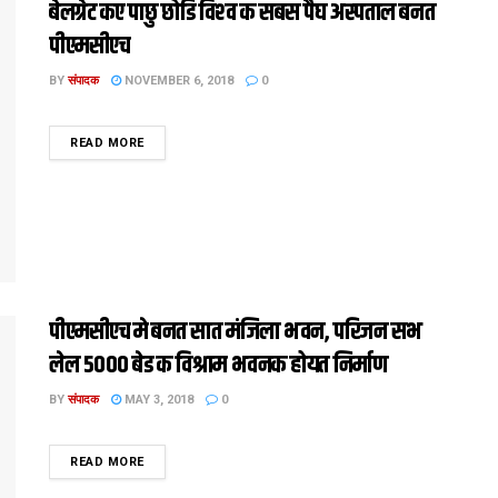
बेलग्रेट कए पाछु छोडि विश्‍व क सबस पैघ अस्‍पताल बनत
पीएमसीएच
BY
संपादक
NOVEMBER 6, 2018
0
DETAILS
READ MORE
पीएमसीएच मे बनत सात मंजिला भवन, परिजन सभ
लेल 5000 बेड क विश्राम भवनक होयत निर्माण
BY
संपादक
MAY 3, 2018
0
DETAILS
READ MORE