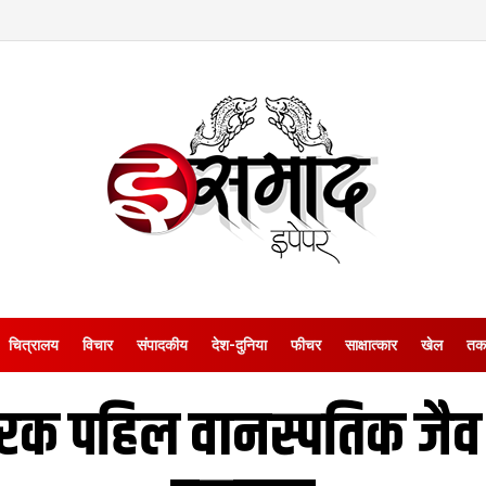
चित्रालय
विचार
संपादकीय
देश-दुनिया
फीचर
साक्षात्‍कार
खेल
तक
रक पहिल वानस्पतिक जैव 