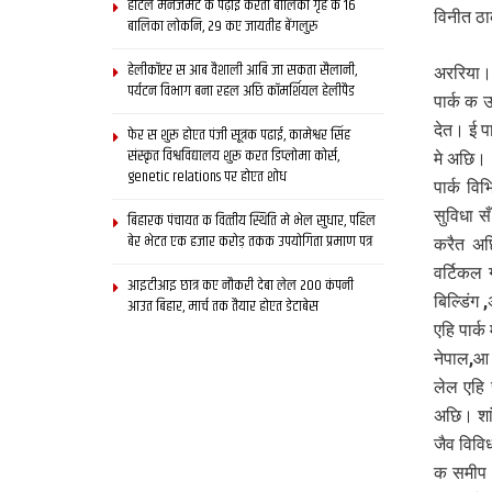
होटल मैनेजमेंट क पढ़ाई करती बालिका गृह क 16
विनीत ठा
बालिका लोकनि, 29 कए जायतीह बेंगलुरु
हेलीकॉप्टर स आब वैशाली आबि जा सकता सैलानी,
अररिया। 
पर्यटन विभाग बना रहल अछि कॉमर्शियल हेलीपैड
पार्क क 
देत। ई प
फेर स शुरू होएत पंजी सूत्रक पढाई, कामेश्वर सिंह
संस्कृत विश्वविद्यालय शुरू करत डिप्लोमा कोर्स,
मे अछि।
genetic relations पर होएत शोध
पार्क वि
सुविधा स
बिहारक पंचायत क वित्‍तीय स्थिति मे भेल सुधार, पहिल
बेर भेटत एक हजार करोड़ तकक उपयोगिता प्रमाण पत्र
करैत अछि
वर्टिकल 
आइटीआइ छात्र कए नौकरी देबा लेल 200 कंपनी
बिल्डिंग 
आउत बिहार, मार्च तक तैयार होएत डेटाबेस
एहि पार्
नेपाल,आ 
लेल एहि 
अछि। शां
जैव विवि
क समीप 