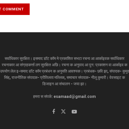
सर्वाधिकार सुरक्षित। इसमाद डॉट कॉम मे प्रकाशित सभटा रचना आ आर्काइवक सर्वाधिकार
रचनाकार आ संग्रहकर्त्ता लग सुरक्षित अछि। रचना क अनुवाद आ पुन: प्रकाशन वा आर्काइव क
उपयोग लेल इ-समाद डॉट कॉम प्रबंधन क अनुमति आवश्यक। प्रबंधक- छवि झा, संपादक- कुमु
सिंह, राजनीतिक संपादक- प्रीतिलता मल्लिक, समाचार संपादक- नीलू कुमारी। वेवसाइट क
डिजाइन आ संचालन - जया झा।
हमरा स संपर्क: esamaad@gmail.com