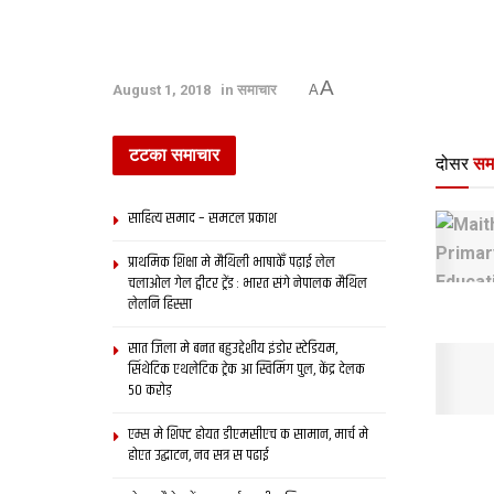
A
August 1, 2018
in
समाचार
A
टटका समाचार
दोसर
सम
साहित्य समाद – समटल प्रकाश
प्राथमिक शि‍क्षा मे मैथि‍ली भाषाकेँ पढ़ाई लेल
चलाओल गेल ट्वीटर ट्रेंड : भारत संगे नेपालक मैथिल
लेलनि हिस्सा
सात जिला मे बनत बहुउद्देशीय इंडोर स्‍टेडि‍यम,
सिंथेटिक एथलेटिक ट्रेक आ स्विमिंग पुल, केंद्र देलक
50 करोड़
एम्स मे शिफ्ट होयत डीएमसीएच क सामान, मार्च मे
होएत उद्घाटन, नव सत्र स पढाई