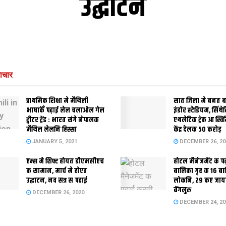
उद्घाटन
ाचार
प्राथमिक शि‍क्षा मे मैथि‍ली
सात जिला मे बनत बहु
भाषाकेँ पढ़ाई लेल चलाओल गेल
इंडोर स्‍टेडि‍यम, सिंथ
ट्वीटर ट्रेंड : भारत संगे नेपालक
एथलेटिक ट्रेक आ स्विम
मैथिल लेलनि हिस्सा
केंद्र देलक 50 करोड़
JANUARY 5, 2021
DECEMBER 26, 20
एम्स मे शिफ्ट होयत डीएमसीएच
होटल मैनेजमेंट क प
क सामान, मार्च मे होएत
बालिका गृह क 16 ब
उद्घाटन, नव सत्र स पढाई
लोकनि, 29 कए जाय
बेंगलुरु
DECEMBER 26, 2020
DECEMBER 24, 20