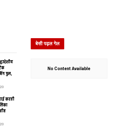
बेसी पढ़ल गेल
उद्देशीय
ेटिक
No Content Available
िंग पुल,
20
ढ़ाई करती
ालिका
तीह
20