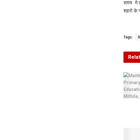
समय मे ए
शहरो के
Tags:
B
Rela