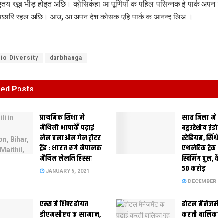
तय खूब भीड़ होइत अछि। को़सिकंहा आ पूर्णियाँ क पहिल पसिन्नक ई पार्क अपन स
 पछारि रहल अछि। आउ, आ अपन देश कोसक एहि पार्क क आनन्द लिअ ।
io Diversity
darbhanga
ted
Posts
प्राथमिक शि‍क्षा मे
सात जिला मे
मैथि‍ली भाषाकेँ पढ़ाई
बहुउद्देशीय इंड
लेल चलाओल गेल ट्वीटर
स्‍टेडि‍यम, सिं
ट्रेंड : भारत संगे नेपालक
एथलेटिक ट्रे
मैथिल लेलनि हिस्सा
स्विमिंग पुल, क
50 करोड़
JANUARY 5, 2021
DECEMBER 2
एम्स मे शिफ्ट होयत
होटल मैनेजमे
डीएमसीएच क सामान,
करती बालिका