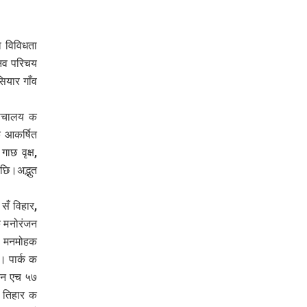
व विविधता
 नव परिचय
ियार गाँव
 शौचालय क
ँ आकर्षित
ाछ वृक्ष,
छि।अद्भुत
सँ विहार,
क मनोरंजन
थल मनमोहक
। पार्क क
 एन एच ५७
 तिहार क