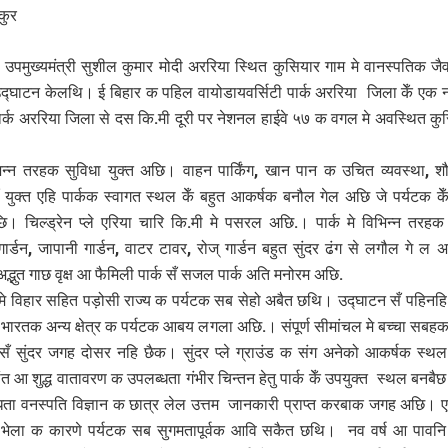
कुर
उपमुख्यमंत्री सुशील कुमार मोदी अररिया स्थित कुसियार गाम मे वानस्पतिक जै
उद्घाटन केलथि। ई बिहार क पहिल वायोडायवर्सिटी पार्क अररिया जिला केँ एक
ार्क अररिया जिला से दस कि.मी दूरी पर नेशनल हाईवे ५७ क वगल मे अवस्थित कुस
भिन्न तरहक सुविधा युक्त अछि। वाहन पार्किंग, खान पान क उचित व्यवस्था,
ँ युक्त एहि पार्कक स्वागत स्थल केँ बहुत आकर्षक बनौल गेल अछि जे पर्यटक के
। चिल्ड्रेन प्ले एरिया चारि कि.मी मे पसरल अछि.। पार्क मे विभिन्न तरहक ग
गार्डन, जापानी गार्डन, वाटर टावर, रोज् गार्डन बहुत सुंदर ढंग से लगौल गे ल अ
,अद्भुत गाछ वृक्ष आ फैमिली पार्क सँ सजल पार्क अति मनोरम अछि.
क मे विहार सहित पड़ोसी राज्य क पर्यटक सब सेहो अबैत छथि। उद्घाटन सँ पहिनहि 
भारतक अन्य क्षेत्र क पर्यटक आबय लगला अछि.। संपूर्ण सीमांचल मे बच्चा सबह
सँ सुंदर जगह दोसर नहि छैक। सुंदर प्ले ग्राउंड क संग अनेको आकर्षक स्
त आ शुद्ध वातावरण क उपलब्धता गंभीर चिन्तन हेतु पार्क केँ उपयुक्त स्थल बनबैछ
धता वनस्पति विज्ञान क छात्र लेल उत्तम जानकारी प्राप्त करबाक जगह अछि।
भेला क कारणे पर्यटक सब सुगमतापूर्वक आवि सकैत छथि। नव वर्ष आ पावनि