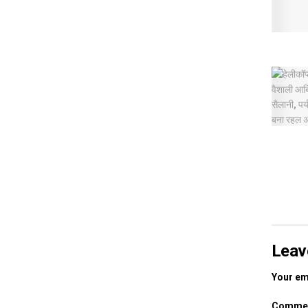
Leav
Your ema
Comme