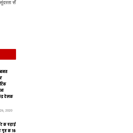
ुंदरता सँ
 बनत
ोर
थेटिक
क आ
ेंद्र देलक
6, 2020
ंट क पढ़ाई
 गृह क 16