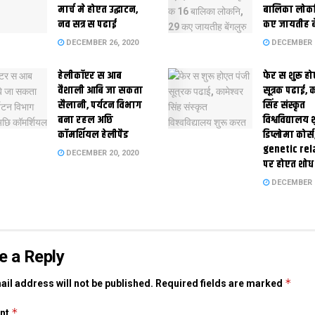
मार्च मे होएत उद्घाटन,
बालिका लोकन
नव सत्र स पढाई
कए जायतीह बे
DECEMBER 26, 2020
DECEMBER 2
हेलीकॉप्टर स आब
फेर स शुरू हो
वैशाली आबि जा सकता
सूत्रक पढाई, क
सैलानी, पर्यटन विभाग
सिंह संस्कृत
बना रहल अछि
विश्वविद्यालय
कॉमर्शियल हेलीपैड
डिप्लोमा कोर्स
genetic rel
DECEMBER 20, 2020
पर होएत शोध
DECEMBER 1
e a Reply
*
il address will not be published.
Required fields are marked
*
nt