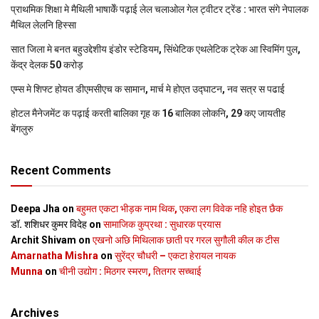
प्राथमिक शि‍क्षा मे मैथि‍ली भाषाकेँ पढ़ाई लेल चलाओल गेल ट्वीटर ट्रेंड : भारत संगे नेपालक
मैथिल लेलनि हिस्सा
सात जिला मे बनत बहुउद्देशीय इंडोर स्‍टेडि‍यम, सिंथेटिक एथलेटिक ट्रेक आ स्विमिंग पुल,
केंद्र देलक 50 करोड़
एम्स मे शिफ्ट होयत डीएमसीएच क सामान, मार्च मे होएत उद्घाटन, नव सत्र स पढाई
होटल मैनेजमेंट क पढ़ाई करती बालिका गृह क 16 बालिका लोकनि, 29 कए जायतीह
बेंगलुरु
Recent Comments
Deepa Jha
on
बहुमत एकटा भीड़क नाम थिक, एकरा लग विवेक नहि होइत छैक
डॉ. शशिधर कुमर विदेह
on
सामाजिक कुप्रथा : सुधारक प्रयास
Archit Shivam
on
एखनो अछि मिथिलाक छाती पर गरल सुगौली कील क टीस
Amarnatha Mishra
on
सुरेंद्र चौधरी – एकटा हेरायल नायक
Munna
on
चीनी उद्योग : मिठगर स्‍मरण, तितगर सच्‍चाई
Archives