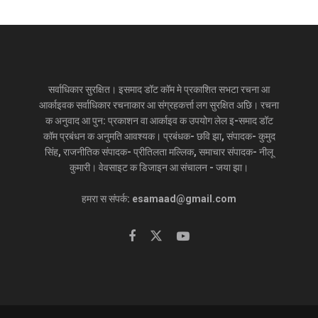
सर्वाधिकार सुरक्षित। इसमाद डॉट कॉम मे प्रकाशित सभटा रचना आ
आर्काइवक सर्वाधिकार रचनाकार आ संग्रहकर्त्ता लग सुरक्षित अछि। रचना
क अनुवाद आ पुन: प्रकाशन वा आर्काइव क उपयोग लेल इ-समाद डॉट
कॉम प्रबंधन क अनुमति आवश्यक। प्रबंधक- छवि झा, संपादक- कुमुद
सिंह, राजनीतिक संपादक- प्रीतिलता मल्लिक, समाचार संपादक- नीलू
कुमारी। वेवसाइट क डिजाइन आ संचालन - जया झा।
हमरा स संपर्क: esamaad@gmail.com