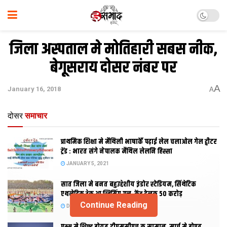
जिला अस्‍पताल मे मोतिहारी सबस नीक,
बेगूसराय दोसर नंबर पर
A
January 16, 2018
A
दोसर
समाचार
प्राथमिक शि‍क्षा मे मैथि‍ली भाषाकेँ पढ़ाई लेल चलाओल गेल ट्वीटर
ट्रेंड : भारत संगे नेपालक मैथिल लेलनि हिस्सा
JANUARY 5, 2021
सात जिला मे बनत बहुउद्देशीय इंडोर स्‍टेडि‍यम, सिंथेटिक
एथलेटिक ट्रेक आ स्विमिंग पुल, केंद्र देलक 50 करोड़
Continue Reading
DECEMBER 26, 2020