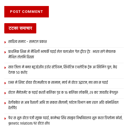
टटका समाचार
साहित्य समाद – समटल प्रकाश
प्राथमिक शि‍क्षा मे मैथि‍ली भाषाकेँ पढ़ाई लेल चलाओल गेल ट्वीटर ट्रेंड : भारत संगे नेपालक
मैथिल लेलनि हिस्सा
सात जिला मे बनत बहुउद्देशीय इंडोर स्‍टेडि‍यम, सिंथेटिक एथलेटिक ट्रेक आ स्विमिंग पुल, केंद्र
देलक 50 करोड़
एम्स मे शिफ्ट होयत डीएमसीएच क सामान, मार्च मे होएत उद्घाटन, नव सत्र स पढाई
होटल मैनेजमेंट क पढ़ाई करती बालिका गृह क 16 बालिका लोकनि, 29 कए जायतीह बेंगलुरु
हेलीकॉप्टर स आब वैशाली आबि जा सकता सैलानी, पर्यटन विभाग बना रहल अछि कॉमर्शियल
हेलीपैड
फेर स शुरू होएत पंजी सूत्रक पढाई, कामेश्वर सिंह संस्कृत विश्वविद्यालय शुरू करत डिप्लोमा कोर्स,
genetic relations पर होएत शोध