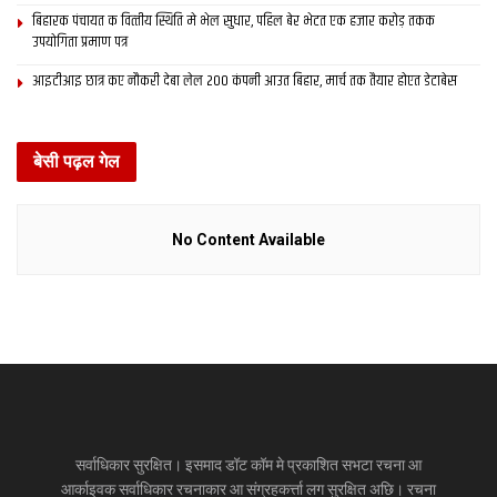
बिहारक पंचायत क वित्‍तीय स्थिति मे भेल सुधार, पहिल बेर भेटत एक हजार करोड़ तकक
उपयोगिता प्रमाण पत्र
आइटीआइ छात्र कए नौकरी देबा लेल 200 कंपनी आउत बिहार, मार्च तक तैयार होएत डेटाबेस
बेसी पढ़ल गेल
No Content Available
सर्वाधिकार सुरक्षित। इसमाद डॉट कॉम मे प्रकाशित सभटा रचना आ
आर्काइवक सर्वाधिकार रचनाकार आ संग्रहकर्त्ता लग सुरक्षित अछि। रचना