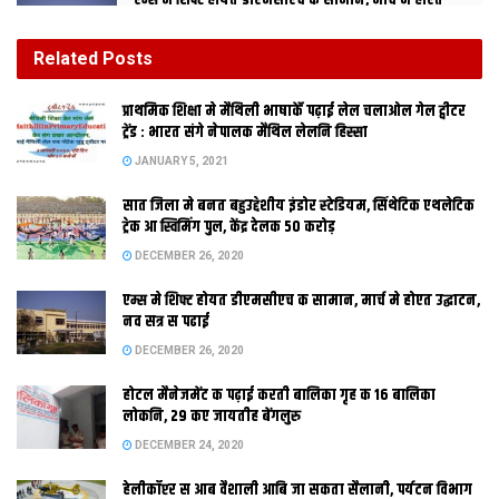
एम्स मे शिफ्ट होयत डीएमसीएच क सामान, मार्च मे होएत
उद्घाटन, नव सत्र स पढाई
DECEMBER 26, 2020
Related
Posts
होटल मैनेजमेंट क पढ़ाई करती बालिका गृह क 16 बालिका
प्राथमिक शि‍क्षा मे मैथि‍ली भाषाकेँ पढ़ाई लेल चलाओल गेल ट्वीटर
लोकनि, 29 कए जायतीह बेंगलुरु
ट्रेंड : भारत संगे नेपालक मैथिल लेलनि हिस्सा
DECEMBER 24, 2020
JANUARY 5, 2021
सात जिला मे बनत बहुउद्देशीय इंडोर स्‍टेडि‍यम, सिंथेटिक एथलेटिक
रामबाबू
ट्रेक आ स्विमिंग पुल, केंद्र देलक 50 करोड़
DECEMBER 26, 2020
पटना । राज्यक स्वास्थ्य संस्थान सभक मूल्यांकन कएल गेल अछि। जिला
अस्पतालकें सूचीमे पहिल स्थान मोतिहारी आ दोसर बेगूसराय कए भेटलनि
एम्स मे शिफ्ट होयत डीएमसीएच क सामान, मार्च मे होएत उद्घाटन,
अछि। पहिल स्थान प्राप्त संस्थानकेँ पचास लाख आ दोसर स्थान वालाकेँ
नव सत्र स पढाई
बीस लाख रुपैया पुरस्कार देल जेतनि। राज्य स्वास्थ्य समितिक कार्यपालक
DECEMBER 26, 2020
निदेशक लोकेश कुमार सिंह केर अध्यक्षतामे मंगल दिन राज्यक कायाकल्प
होटल मैनेजमेंट क पढ़ाई करती बालिका गृह क 16 बालिका
कार्यक्रम केर अंतर्गत राज्य स्तरीय पुरस्कार कमिटिक बैसारमे ई निर्णय सभ
लोकनि, 29 कए जायतीह बेंगलुरु
लेल गेल।
DECEMBER 24, 2020
बैसारमे सामुदायिक स्वास्थ्य केन्द्रक श्रेणीमे गोपालगंज केर उचका गाम
हेलीकॉप्टर स आब वैशाली आबि जा सकता सैलानी, पर्यटन विभाग