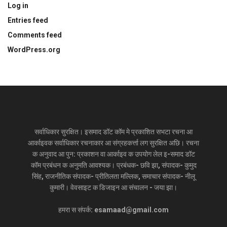
Log in
Entries feed
Comments feed
WordPress.org
सर्वाधिकार सुरक्षित। इसमाद डॉट कॉम मे प्रकाशित सभटा रचना आ
आर्काइवक सर्वाधिकार रचनाकार आ संग्रहकर्त्ता लग सुरक्षित अछि। रचना
क अनुवाद आ पुन: प्रकाशन वा आर्काइव क उपयोग लेल इ-समाद डॉट
कॉम प्रबंधन क अनुमति आवश्यक। प्रबंधक- छवि झा, संपादक- कुमुद
सिंह, राजनीतिक संपादक- प्रीतिलता मल्लिक, समाचार संपादक- नीलू
कुमारी। वेवसाइट क डिजाइन आ संचालन - जया झा।
हमरा स संपर्क: esamaad@gmail.com