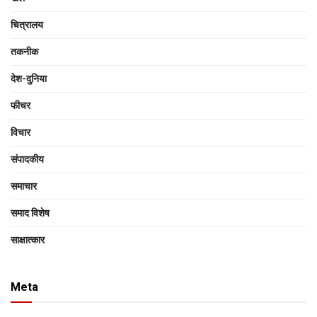
चित्रालय
तकनीक
देश-दुनिया
फीचर
विचार
संपादकीय
समाचार
समाद विशेष
साक्षात्‍कार
Meta