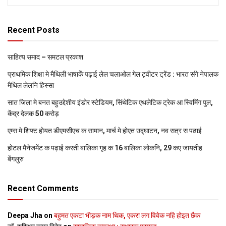
Recent Posts
साहित्य समाद – समटल प्रकाश
प्राथमिक शि‍क्षा मे मैथि‍ली भाषाकेँ पढ़ाई लेल चलाओल गेल ट्वीटर ट्रेंड : भारत संगे नेपालक
मैथिल लेलनि हिस्सा
सात जिला मे बनत बहुउद्देशीय इंडोर स्‍टेडि‍यम, सिंथेटिक एथलेटिक ट्रेक आ स्विमिंग पुल,
केंद्र देलक 50 करोड़
एम्स मे शिफ्ट होयत डीएमसीएच क सामान, मार्च मे होएत उद्घाटन, नव सत्र स पढाई
होटल मैनेजमेंट क पढ़ाई करती बालिका गृह क 16 बालिका लोकनि, 29 कए जायतीह
बेंगलुरु
Recent Comments
Deepa Jha
on
बहुमत एकटा भीड़क नाम थिक, एकरा लग विवेक नहि होइत छैक