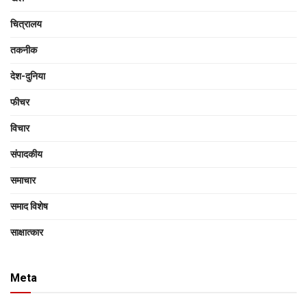
चित्रालय
तकनीक
देश-दुनिया
फीचर
विचार
संपादकीय
समाचार
समाद विशेष
साक्षात्‍कार
Meta