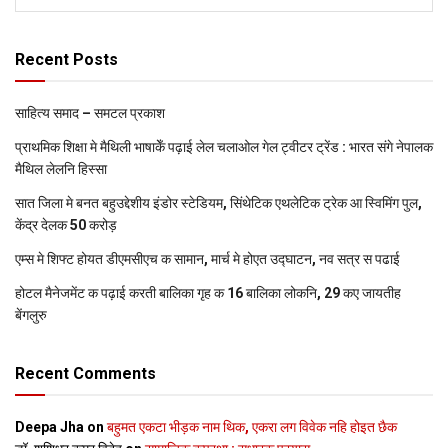
Recent Posts
साहित्य समाद – समटल प्रकाश
प्राथमिक शि‍क्षा मे मैथि‍ली भाषाकेँ पढ़ाई लेल चलाओल गेल ट्वीटर ट्रेंड : भारत संगे नेपालक
मैथिल लेलनि हिस्सा
सात जिला मे बनत बहुउद्देशीय इंडोर स्‍टेडि‍यम, सिंथेटिक एथलेटिक ट्रेक आ स्विमिंग पुल,
केंद्र देलक 50 करोड़
एम्स मे शिफ्ट होयत डीएमसीएच क सामान, मार्च मे होएत उद्घाटन, नव सत्र स पढाई
होटल मैनेजमेंट क पढ़ाई करती बालिका गृह क 16 बालिका लोकनि, 29 कए जायतीह
बेंगलुरु
Recent Comments
Deepa Jha
on
बहुमत एकटा भीड़क नाम थिक, एकरा लग विवेक नहि होइत छैक