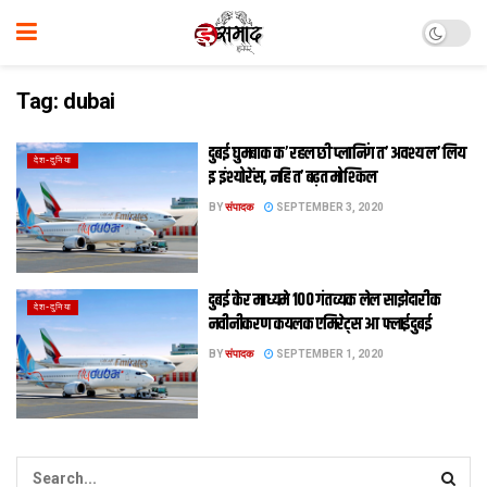
Tag:
dubai
दुबई घुमबाक क’ रहल छी प्लानिंग त’ अवश्य ल’ लिय
देश-दुनिया
इ इंश्योरेंस, नहि त’ बढ़त मोश्किल
BY
संपादक
SEPTEMBER 3, 2020
दुबई केर माध्यमे 100 गंतव्यक लेल साझेदारीक
देश-दुनिया
नवीनीकरण कयलक एमिरेट्स आ फ्लाईदुबई
BY
संपादक
SEPTEMBER 1, 2020