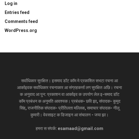
Log in
Entries feed
Comments feed
WordPress.org
सर्वाधिकार सुरक्षित। इसमाद डॉट कॉम मे प्रकाशित सभटा रचना आ
आर्काइवक सर्वाधिकार रचनाकार आ संग्रहकर्त्ता लग सुरक्षित अछि। रचना
क अनुवाद आ पुन: प्रकाशन वा आर्काइव क उपयोग लेल इ-समाद डॉट
कॉम प्रबंधन क अनुमति आवश्यक। प्रबंधक- छवि झा, संपादक- कुमुद
सिंह, राजनीतिक संपादक- प्रीतिलता मल्लिक, समाचार संपादक- नीलू
कुमारी। वेवसाइट क डिजाइन आ संचालन - जया झा।
हमरा स संपर्क: esamaad@gmail.com