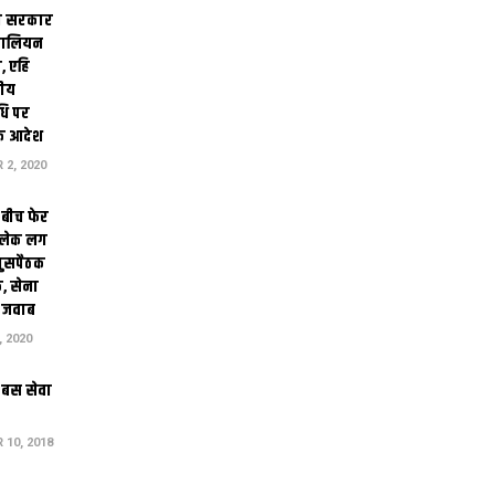
ी सरकार
टालियन
, एहि
तीय
धि पर
क आदेश
2, 2020
बीच फेर
ग लेक लग
घुसपैठक
, सेना
़ जवाब
 2020
 बस सेवा
10, 2018