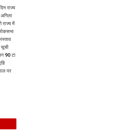
दिन राज्य
 अगिला
ाज्य में
 लोकसभा
रस्ताव
 सूची
लग 90 टा
एहि
वाल पर