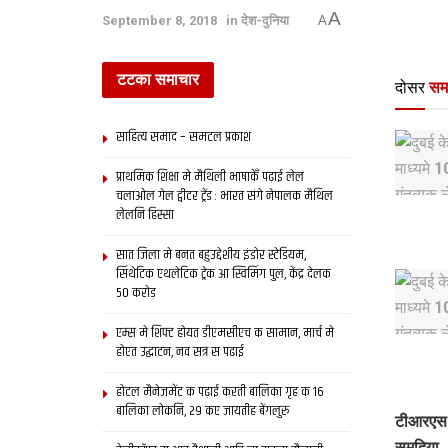
A
September 8, 2018
in
देश-दुनिया
A
टटका समाचार
दोसर
सम
साहित्य समाद – समटल प्रकाश
प्राथमिक शि‍क्षा मे मैथि‍ली भाषाकेँ पढ़ाई लेल
चलाओल गेल ट्वीटर ट्रेंड : भारत संगे नेपालक मैथिल
लेलनि हिस्सा
सात जिला मे बनत बहुउद्देशीय इंडोर स्‍टेडि‍यम,
सिंथेटिक एथलेटिक ट्रेक आ स्विमिंग पुल, केंद्र देलक
50 करोड़
एम्स मे शिफ्ट होयत डीएमसीएच क सामान, मार्च मे
होएत उद्घाटन, नव सत्र स पढाई
होटल मैनेजमेंट क पढ़ाई करती बालिका गृह क 16
बालिका लोकनि, 29 कए जायतीह बेंगलुरु
टीआरएस 
समदिया