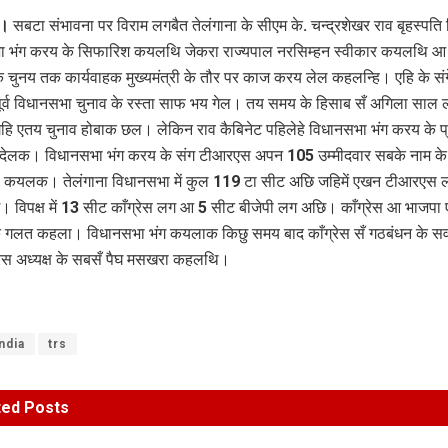
 ।
सबटा संभावना पर विराम लगबैत तेलंगाना के सीएम के. चन्द्रशेखर राव बृहस्पति 
ा भंग करय के सिफारिश कयलथि जेकरा राज्यपाल नरसिम्हन स्वीकार कयलथि आ
 चुनय तक कार्यवाहक मुख्यमंत्री के तौर पर काज करय लेल कहलन्हि। एहि के संगे र
ूर्व विधानसभा चुनाव के रस्ता साफ भय गेल। तय समय के हिसाब सँ अगिला साल
गहि एतय चुनाव होबाक छल। लेकिन राव कैबिनेट पहिलेहे विधानसभा भंग करय के प्
देलक। विधानसभा भंग करय के संग टीआरएस अपन 105 उम्मीदवार सबके नाम के
ी कयलक। तेलंगाना विधानसभा में कुल 119 टा सीट अछि जहिमें एखन टीआरएस 
 विपक्ष में 13 सीट काँग्रेस लग आ 5 सीट बीजेपी लग अछि। काँग्रेस आ भाजपा 
े गलत कहला। विधानसभा भंग कयलाक किछु समय बाद काँग्रेस सँ गठबंधन के स
्रेस अध्यक्ष के सबसँ पैघ मसखरा कहलथि।
ndia
trs
ted
Posts