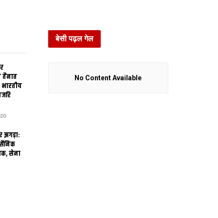
बेसी पढ़ल गेल
ार
 तैनात
No Content Available
े भारतीय
नजरि
20
र झगड़ा:
 सैनिक
लक, सेना