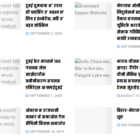
दुबई घुमबाक क’ रहल
नेपालक ओल
छी प्लानिंग त’ अवश्य ल’
लिपुलेखमे ब
लिय इ इंश्योरेंस, नहि त’
तैनात कयलक
बढ़त मोश्किल
यूनिटके भार
सेनाक गतिवि
SEPTEMBER 3, 2020
नजरि रखबा
SEPTEMBER 
दुबई केर माध्यमे 100
भारत-चीनक 
गंतव्यक लेल
झगड़ा: पैंगों
साझेदारीक
चीनी सैनिक 
नवीनीकरण कयलक
प्रयास कयलक
एमिरेट्स आ फ्लाईदुबई
देलक मुंहतोड
SEPTEMBER 1, 2020
AUGUST 31,
ओमान क राजधानी
बिहार-नेपाल
मस्‍कट मे मनाओल गेल
शुरु
मैथि‍ली मिलन समारोह
SEPTEMBER 
SEPTEMBER 16, 2019