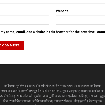
Website
my name, email, and website in this browser for the next time I co
सर्वाधिकार सुरक्षित। इसमाद डॉट कॉम मे प्रकाशित सभटा रचना आ आर्काइवक सर्वाधिकार
रचनाकार आ संग्रहकर्त्ता लग सुरक्षित अछि। रचना क अनुवाद आ पुन: प्रकाशन वा आर्काइव क
उपयोग लेल इ-समाद डॉट कॉम प्रबंधन क अनुमति आवश्यक। प्रबंधक- छवि झा, संपादक- कुमु
सिंह, राजनीतिक संपादक- प्रीतिलता मल्लिक, समाचार संपादक- नीलू कुमारी। वेवसाइट क