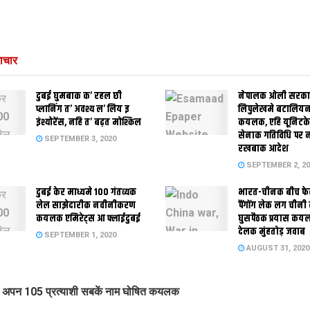
ाचार
दुबई घुमबाक क’ रहल छी
नेपालक ओली सरक
प्लानिंग त’ अवश्य ल’ लिय इ
लिपुलेखमे बटालियन
इंश्योरेंस, नहि त’ बढ़त मोश्किल
कयलक, एहि यूनिटक
सेनाक गतिविधि पर 
SEPTEMBER 3, 2020
रखबाक आदेश
SEPTEMBER 2, 20
दुबई केर माध्यमे 100 गंतव्यक
भारत-चीनक बीच फे
लेल साझेदारीक नवीनीकरण
पैंगोंग लेक लग चीनी
कयलक एमिरेट्स आ फ्लाईदुबई
घुसपैठक प्रयास कय
देलक मुंहतोड़ जवाब
SEPTEMBER 1, 2020
AUGUST 31, 2020
अपन 105 प्रत्याशी सबकें नाम घोषित कयलक