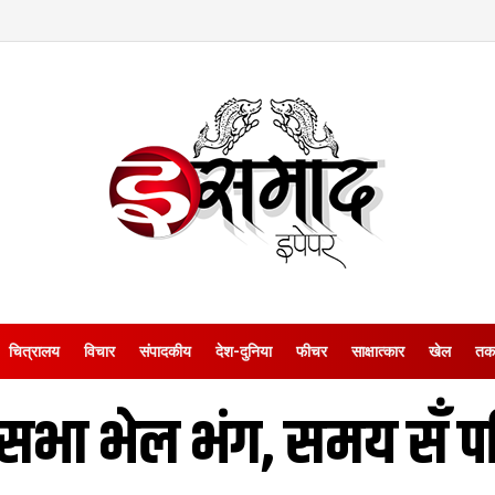
चित्रालय
विचार
संपादकीय
देश-दुनिया
फीचर
साक्षात्‍कार
खेल
तक
नसभा भेल भंग, समय सँ पह