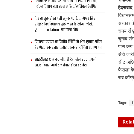
हेलीकॉप्टर स आब वैशाली आबि जा सकता सैलानी,
पर्यटन विभाग बना रहल अछि कॉमर्शियल हेलीपैड
हैदराबाद
विधानसभ
फेर स शुरू होएत पंजी सूत्रक पढाई, कामेश्वर सिंह
सरकार के
संस्कृत विश्वविद्यालय शुरू करत डिप्लोमा कोर्स,
genetic relations पर होएत शोध
समय सँ प
चुनाव सं
बिहारक पंचायत क वित्‍तीय स्थिति मे भेल सुधार, पहिल
पास कय 
बेर भेटत एक हजार करोड़ तकक उपयोगिता प्रमाण पत्र
सेहो जार
आइटीआइ छात्र कए नौकरी देबा लेल 200 कंपनी
सीट अछि।
आउत बिहार, मार्च तक तैयार होएत डेटाबेस
फैसला क
राव काँग
Tags:
I
Rela