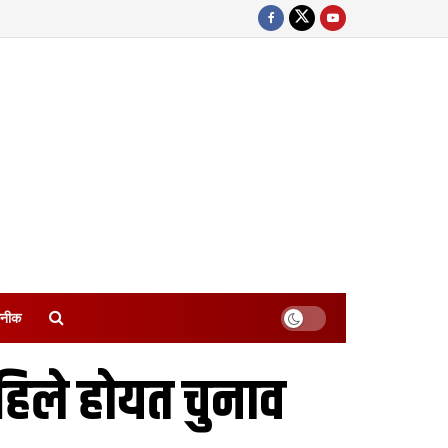
नीक
िले होयत चुनाव