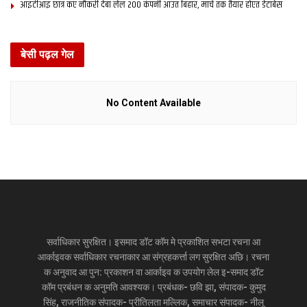
आइटीआइ छात्र कए नौकरी देबा लेल 200 कंपनी आउत बिहार, मार्च तक तैयार होएत डेटाबेस
बेसी पढ़ल गेल
No Content Available
सर्वाधिकार सुरक्षित। इसमाद डॉट कॉम मे प्रकाशित सभटा रचना आ
आर्काइवक सर्वाधिकार रचनाकार आ संग्रहकर्त्ता लग सुरक्षित अछि। रचना
क अनुवाद आ पुन: प्रकाशन वा आर्काइव क उपयोग लेल इ-समाद डॉट
कॉम प्रबंधन क अनुमति आवश्यक। प्रबंधक- छवि झा, संपादक- कुमुद
सिंह, राजनीतिक संपादक- प्रीतिलता मल्लिक, समाचार संपादक- नीलू