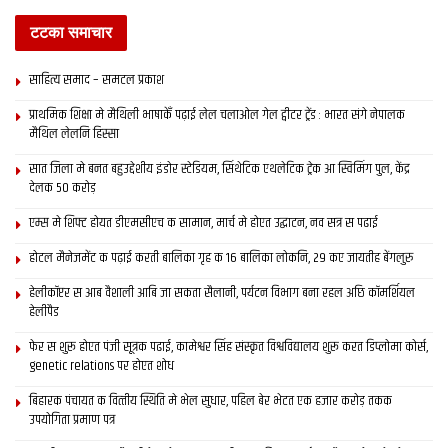
टटका समाचार
साहित्य समाद – समटल प्रकाश
प्राथमिक शि‍क्षा मे मैथि‍ली भाषाकेँ पढ़ाई लेल चलाओल गेल ट्वीटर ट्रेंड : भारत संगे नेपालक
मैथिल लेलनि हिस्सा
सात जिला मे बनत बहुउद्देशीय इंडोर स्‍टेडि‍यम, सिंथेटिक एथलेटिक ट्रेक आ स्विमिंग पुल, केंद्र
देलक 50 करोड़
एम्स मे शिफ्ट होयत डीएमसीएच क सामान, मार्च मे होएत उद्घाटन, नव सत्र स पढाई
होटल मैनेजमेंट क पढ़ाई करती बालिका गृह क 16 बालिका लोकनि, 29 कए जायतीह बेंगलुरु
हेलीकॉप्टर स आब वैशाली आबि जा सकता सैलानी, पर्यटन विभाग बना रहल अछि कॉमर्शियल
हेलीपैड
फेर स शुरू होएत पंजी सूत्रक पढाई, कामेश्वर सिंह संस्कृत विश्वविद्यालय शुरू करत डिप्लोमा कोर्स,
genetic relations पर होएत शोध
बिहारक पंचायत क वित्‍तीय स्थिति मे भेल सुधार, पहिल बेर भेटत एक हजार करोड़ तकक
उपयोगिता प्रमाण पत्र