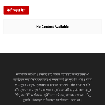
बेसी पढ़ल गेल
No Content Available
सर्वाधिकार सुरक्षित। इसमाद डॉट कॉम मे प्रकाशित सभटा रचना आ
आर्काइवक सर्वाधिकार रचनाकार आ संग्रहकर्त्ता लग सुरक्षित अछि। रचना
क अनुवाद आ पुन: प्रकाशन वा आर्काइव क उपयोग लेल इ-समाद डॉट
कॉम प्रबंधन क अनुमति आवश्यक। प्रबंधक- छवि झा, संपादक- कुमुद
सिंह, राजनीतिक संपादक- प्रीतिलता मल्लिक, समाचार संपादक- नीलू
कुमारी। वेवसाइट क डिजाइन आ संचालन - जया झा।