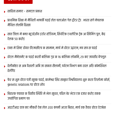
साहित्य समाद – समटल प्रकाश
Tags:
Mithilaa Women
Mithilaani
Sulbha
प्राथमिक शि‍क्षा मे मैथि‍ली भाषाकेँ पढ़ाई लेल चलाओल गेल ट्वीटर ट्रेंड : भारत संगे नेपालक
मैथिल लेलनि हिस्सा
सात जिला मे बनत बहुउद्देशीय इंडोर स्‍टेडि‍यम, सिंथेटिक एथलेटिक ट्रेक आ स्विमिंग पुल, केंद्र
देलक 50 करोड़
एम्स मे शिफ्ट होयत डीएमसीएच क सामान, मार्च मे होएत उद्घाटन, नव सत्र स पढाई
होटल मैनेजमेंट क पढ़ाई करती बालिका गृह क 16 बालिका लोकनि, 29 कए जायतीह बेंगलुरु
हेलीकॉप्टर स आब वैशाली आबि जा सकता सैलानी, पर्यटन विभाग बना रहल अछि कॉमर्शियल
हेलीपैड
फेर स शुरू होएत पंजी सूत्रक पढाई, कामेश्वर सिंह संस्कृत विश्वविद्यालय शुरू करत डिप्लोमा कोर्स,
genetic relations पर होएत शोध
बिहारक पंचायत क वित्‍तीय स्थिति मे भेल सुधार, पहिल बेर भेटत एक हजार करोड़ तकक
उपयोगिता प्रमाण पत्र
आइटीआइ छात्र कए नौकरी देबा लेल 200 कंपनी आउत बिहार, मार्च तक तैयार होएत डेटाबेस