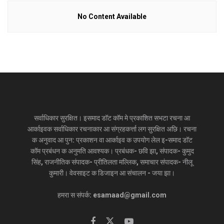
-सारण के 40 हजार
No Content Available
-मुजफ्फरपुर-गया से 36-36 हजार
-समस्तीपुर-सुपौल के 32-32 हजार
-बेगूसराय के 28 हजार
-बांका के 28 हजार
-भागलपुर के 27 हजार
-मधेपुरा के 26 हजार
सर्वाधिकार सुरक्षित। इसमाद डॉट कॉम मे प्रकाशित सभटा रचना आ
-भोजपुर के 24 हजार
आर्काइवक सर्वाधिकार रचनाकार आ संग्रहकर्त्ता लग सुरक्षित अछि। रचना
क अनुवाद आ पुन: प्रकाशन वा आर्काइव क उपयोग लेल इ-समाद डॉट
-बक्सर के 22 हजार
कॉम प्रबंधन क अनुमति आवश्यक। प्रबंधक- छवि झा, संपादक- कुमुद
-दरभंगा के 22 हजार
सिंह, राजनीतिक संपादक- प्रीतिलता मल्लिक, समाचार संपादक- नीलू
कुमारी। वेवसाइट क डिजाइन आ संचालन - जया झा।
-किशनगंज के 22 बिहार
-वैशाली के 20 हजार
हमरा स संपर्क: esamaad@gmail.com
-नालंदा के 18 हजार