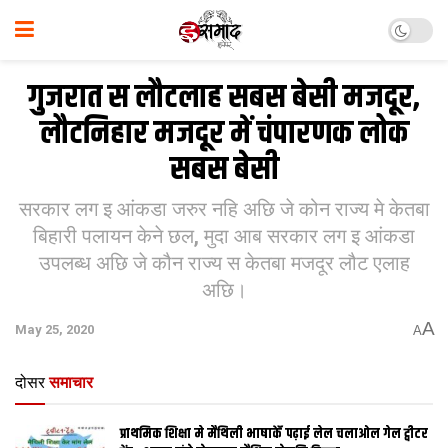
गुजरात स लौटलाह सबस बेसी मजदूर,
लौटनिहार मजदूर में चंपारणक लोक
सबस बेसी
सरकार लग इ आंकडा जरुर नहि अछि जे कोन राज्‍य मे केतबा
बिहारी पलायन केने छल, मुदा आब सरकार लग इ आंकडा
उपलब्‍ध अछि जे कौन राज्‍य स केतबा मजदूर लौट एलाह
अछि।
A
May 25, 2020
A
दोसर
समाचार
प्राथमिक शि‍क्षा मे मैथि‍ली भाषाकेँ पढ़ाई लेल चलाओल गेल ट्वीटर