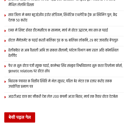
मैथिल लेलनि हिस्सा
गुजरात बाद लौटनिहारक संख्‍या महाराष्ट्र स अछि। ओहि ठाम स 120टा स
बेसी ट्रेन आल अछि, पंजाब तेसर स्‍थान पर अछि। ओहि ठाम से महज 90टा
सात जिला मे बनत बहुउद्देशीय इंडोर स्‍टेडि‍यम, सिंथेटिक एथलेटिक ट्रेक आ स्विमिंग पुल, केंद्र
देलक 50 करोड़
ट्रेन आयल अछि।
एम्स मे शिफ्ट होयत डीएमसीएच क सामान, मार्च मे होएत उद्घाटन, नव सत्र स पढाई
आपदा प्रबंधन विभाग क अनुसार लौटनिहार लोक सबस बेसी चम्पारण स
होटल मैनेजमेंट क पढ़ाई करती बालिका गृह क 16 बालिका लोकनि, 29 कए जायतीह बेंगलुरु
छथि। पूर्वी चम्पारण क 70 हजार त पश्चिमी चम्पारण जिलाक 52 हजार स
बेसी लोक घर लौट चुकला अछि। यानी असगर चंपारण में 1.22 लाख लोक
हेलीकॉप्टर स आब वैशाली आबि जा सकता सैलानी, पर्यटन विभाग बना रहल अछि कॉमर्शियल
हेलीपैड
अन्‍य प्रदेश स लौट चुकल अछि।
फेर स शुरू होएत पंजी सूत्रक पढाई, कामेश्वर सिंह संस्कृत विश्वविद्यालय शुरू करत डिप्लोमा कोर्स,
अन्य जिला मे लौटनिहारक सूची एहि प्रकार अछि :
genetic relations पर होएत शोध
बिहारक पंचायत क वित्‍तीय स्थिति मे भेल सुधार, पहिल बेर भेटत एक हजार करोड़ तकक
उपयोगिता प्रमाण पत्र
-कटिहार के 60 हजार
आइटीआइ छात्र कए नौकरी देबा लेल 200 कंपनी आउत बिहार, मार्च तक तैयार होएत डेटाबेस
-पूर्णिया के 48 हजार
-मधुबनी से अब तक 45 हजार
बेसी पढ़ल गेल
-अररिया के 43 हजार