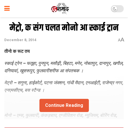
मेट्रो, क संग चलत मोनो आ स्काई ट्रान
A
December 8, 2014
A
तीनो क रूट तय
स्काई ट्रेन – फतूहा, पुनपुन, मसौढ़ी, बिहटा, मनेर, नोबतपुर, दानापुर, खगौल,
दनियावां, खुसरूपुर, फुलवारीशरीफ आ संपतचक ।
मेट्रो – सगुना, हाईकोर्ट, पटना जंक्शन, गांधी मैदान, एनआईटी, राजेन्द्र नगर,
एनएमसीएच, बस स्टैन्ड ।
Continue Reading
मोनो – एम्स, फुलवारी, कंकड़बाघ, एग्जीविशन रोड, म्युजियम, बोरिंग रोड,
पाटलिपुत्र, दीघा ।