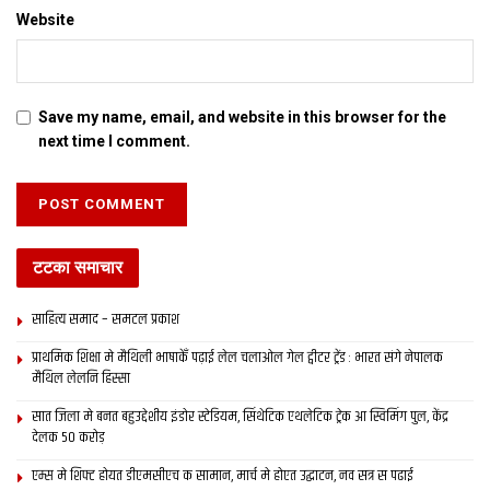
Website
Save my name, email, and website in this browser for the
next time I comment.
टटका समाचार
साहित्य समाद – समटल प्रकाश
प्राथमिक शि‍क्षा मे मैथि‍ली भाषाकेँ पढ़ाई लेल चलाओल गेल ट्वीटर ट्रेंड : भारत संगे नेपालक
मैथिल लेलनि हिस्सा
सात जिला मे बनत बहुउद्देशीय इंडोर स्‍टेडि‍यम, सिंथेटिक एथलेटिक ट्रेक आ स्विमिंग पुल, केंद्र
देलक 50 करोड़
एम्स मे शिफ्ट होयत डीएमसीएच क सामान, मार्च मे होएत उद्घाटन, नव सत्र स पढाई