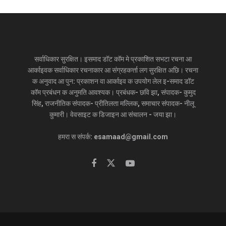
सर्वाधिकार सुरक्षित। इसमाद डॉट कॉम मे प्रकाशित सभटा रचना आ
आर्काइवक सर्वाधिकार रचनाकार आ संग्रहकर्त्ता लग सुरक्षित अछि। रचना
क अनुवाद आ पुन: प्रकाशन वा आर्काइव क उपयोग लेल इ-समाद डॉट
कॉम प्रबंधन क अनुमति आवश्यक। प्रबंधक- छवि झा, संपादक- कुमुद
सिंह, राजनीतिक संपादक- प्रीतिलता मल्लिक, समाचार संपादक- नीलू
कुमारी। वेवसाइट क डिजाइन आ संचालन - जया झा।
हमरा स संपर्क: esamaad@gmail.com