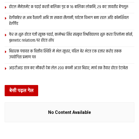
होटल मैनेजमेंट क पढ़ाई करती बालिका गृह क 16 बालिका लोकनि, 29 कए जायतीह बेंगलुरु
हेलीकॉप्टर स आब वैशाली आबि जा सकता सैलानी, पर्यटन विभाग बना रहल अछि कॉमर्शियल
हेलीपैड
फेर स शुरू होएत पंजी सूत्रक पढाई, कामेश्वर सिंह संस्कृत विश्वविद्यालय शुरू करत डिप्लोमा कोर्स,
genetic relations पर होएत शोध
बिहारक पंचायत क वित्‍तीय स्थिति मे भेल सुधार, पहिल बेर भेटत एक हजार करोड़ तकक
उपयोगिता प्रमाण पत्र
आइटीआइ छात्र कए नौकरी देबा लेल 200 कंपनी आउत बिहार, मार्च तक तैयार होएत डेटाबेस
बेसी पढ़ल गेल
No Content Available