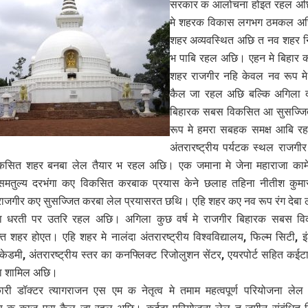
सरकार क आलोचना होइत रहल अछ
मे शहरक विकास लगभग ठमकल अछ
शहर अव्यवस्थित अछि त नव शहर नि
भ पाबि रहल अछि। एहन मे बिहार क
शहर राजगीर नहि केवल नव रूप म
कैल जा रहल अछि बल्कि अगिला 
बिहारक सबस विकसित आ सुसज्ज
रूप मे हमरा सबहक समक्ष आबि 
अंतरारष्ट्रीय पर्यटक स्थल राजगी
सित शहर बनबा लेल तैयार भ रहल अछि। एक जमाना मे जेना महाराजा कामेश
मतुल्य दरभंगा कए विकसित करबाक प्रयास केने छलाह तहिना नीतीश कुम
राजगीर कए सुसज्जित करबा लेल प्रयासरत छथि। एहि शहर कए नव रूप रंग देबा
ा धरती पर उतरि रहल अछि। अगिला कुछ वर्ष मे राजगीर बिहारक सबस 
क्त शहर होएत। एहि शहर मे नालंदा अंतरारष्ट्रीय विश्वविद्यालय, फिल्म सिटी, 
स एकेडमी, अंतरारष्ट्रीय स्तर का कनफ्लिक्ट रिजोलुशन सेंटर, एयरपोर्ट सहित कईटा
ा शामिल अछि।
ारी डॉक्टर त्यागराजन एस एम क नेतृत्व मे तमाम महत्वपूर्ण परियोजना ले