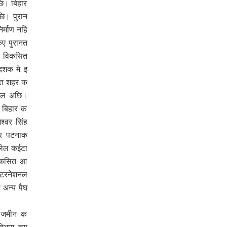
ि। बिहार
ि। पुरान
र्माण नहि
ए पुरानत
े विकसित
दशक मे इ
ित शहर क
रहल अछि।
र बिहार क
्वर सिंह
ार पटनाक
 लेल कईटा
विकसित आ
इंटरनेशनल
 अन्य पैघ
ल जमीन क