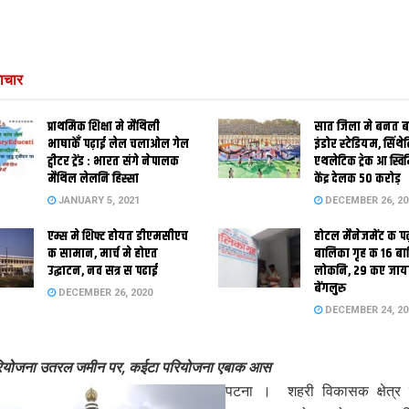
ाचार
प्राथमिक शि‍क्षा मे मैथि‍ली
सात जिला मे बनत बहु
भाषाकेँ पढ़ाई लेल चलाओल गेल
इंडोर स्‍टेडि‍यम, सिंथ
ट्वीटर ट्रेंड : भारत संगे नेपालक
एथलेटिक ट्रेक आ स्विम
मैथिल लेलनि हिस्सा
केंद्र देलक 50 करोड़
JANUARY 5, 2021
DECEMBER 26, 20
एम्स मे शिफ्ट होयत डीएमसीएच
होटल मैनेजमेंट क प
क सामान, मार्च मे होएत
बालिका गृह क 16 ब
उद्घाटन, नव सत्र स पढाई
लोकनि, 29 कए जाय
बेंगलुरु
DECEMBER 26, 2020
DECEMBER 24, 20
ियोजना उतरल जमीन पर, कईटा परियोजना एबाक आस
पटना । शहरी विकासक क्षेत्र 