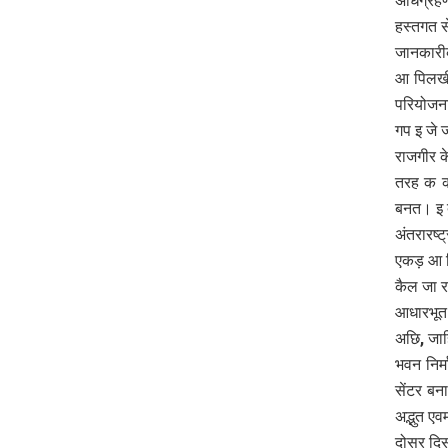
अधिग्रह
हस्तगत 
जानकारीक
आ पिलखी
परियोजन
गप इ जे 
राजगीर क
तरह क का
बनत। इ द
अंतरारष्
एकड़ आ द
कैल जा 
आधारभूत 
अछि, जाह
भवन निर्
सेंटर बन
अद्भुत ए
दोसर दिस