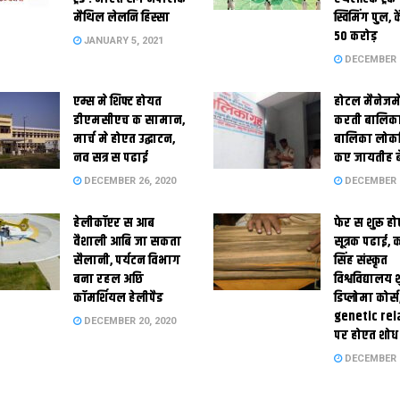
मैथिल लेलनि हिस्सा
स्विमिंग पुल, क
50 करोड़
JANUARY 5, 2021
DECEMBER 2
एम्स मे शिफ्ट होयत
होटल मैनेजमे
डीएमसीएच क सामान,
करती बालिका
मार्च मे होएत उद्घाटन,
बालिका लोकन
नव सत्र स पढाई
कए जायतीह बे
DECEMBER 26, 2020
DECEMBER 2
हेलीकॉप्टर स आब
फेर स शुरू हो
वैशाली आबि जा सकता
सूत्रक पढाई, क
सैलानी, पर्यटन विभाग
सिंह संस्कृत
बना रहल अछि
विश्वविद्यालय
कॉमर्शियल हेलीपैड
डिप्लोमा कोर्स
genetic rel
DECEMBER 20, 2020
पर होएत शोध
DECEMBER 1