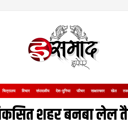
चित्रालय
विचार
संपादकीय
देश-दुनिया
फीचर
साक्षात्‍कार
खेल
तक
िकसित शहर बनबा लेल तै