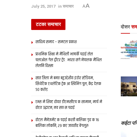
A
July 25, 2017
in
समाचार
A
टटका समाचार
दोसर
सम
साहित्य समाद – समटल प्रकाश
प्राथमिक शि‍क्षा मे मैथि‍ली भाषाकेँ पढ़ाई लेल
चलाओल गेल ट्वीटर ट्रेंड : भारत संगे नेपालक मैथिल
लेलनि हिस्सा
सात जिला मे बनत बहुउद्देशीय इंडोर स्‍टेडि‍यम,
सिंथेटिक एथलेटिक ट्रेक आ स्विमिंग पुल, केंद्र देलक
50 करोड़
एम्स मे शिफ्ट होयत डीएमसीएच क सामान, मार्च मे
होएत उद्घाटन, नव सत्र स पढाई
होटल मैनेजमेंट क पढ़ाई करती बालिका गृह क 16
कईटा पर
बालिका लोकनि, 29 कए जायतीह बेंगलुरु