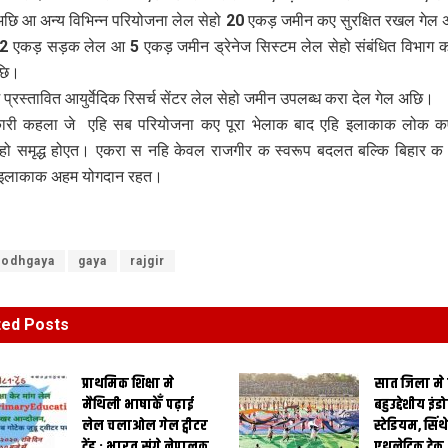
अछि आ अन्य विभिन्न परियोजना लेल सेहो 20 एकड़ जमीन कए सुरक्षित रखल गेल
मे 22 एकड़ सड़क लेल आ 5 एकड़ जमीन ड्रेनेज सिस्टम लेल सेहो संबंधित विभाग 
छि।
 प्रस्तावित आयुर्वेदिक रिसर्च सेंटर लेल सेहो जमीन उपलब्ध करा देल गेल अछि।
ारी कहला जे एहि सब परियोजना कए पूरा भेलाक बाद एहि इलाकाक लोक क
ेहो समृद्ध होएत। एकरा स नहि केवल राजगीर क स्वरूप बदलत बल्कि बिहार क
ि इलाकाक अहम योगदान रहत।
bodhgaya
gaya
rajgir
ted
Posts
प्राथमिक शि‍क्षा मे
सात जिला मे
मैथि‍ली भाषाकेँ पढ़ाई
बहुउद्देशीय इंड
लेल चलाओल गेल ट्वीटर
स्‍टेडि‍यम, सिं
ट्रेंड : भारत संगे नेपालक
एथलेटिक ट्रे