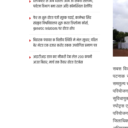
हेलीकॉप्टर स आब वैशाली आबि जा सकता सैलानी,
पर्यटन विभाग बना रहल अछि कॉमर्शियल हेलीपैड
फेर स शुरू होएत पंजी सूत्रक पढाई, कामेश्वर सिंह
संस्कृत विश्वविद्यालय शुरू करत डिप्लोमा कोर्स,
genetic relations पर होएत शोध
बिहारक पंचायत क वित्‍तीय स्थिति मे भेल सुधार, पहिल
बेर भेटत एक हजार करोड़ तकक उपयोगिता प्रमाण पत्र
आइटीआइ छात्र कए नौकरी देबा लेल 200 कंपनी
आउत बिहार, मार्च तक तैयार होएत डेटाबेस
सबस विक
पटनाक स
समतुल्य 
परियोजन
सुविधायु
स्पोट्र्
परियोजन
जिलाधिक