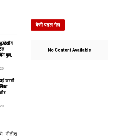
बेसी पढ़ल गेल
उद्देशीय
ेटिक
No Content Available
िंग पुल,
20
ढ़ाई करती
ालिका
तीह
20
मे नीतीश