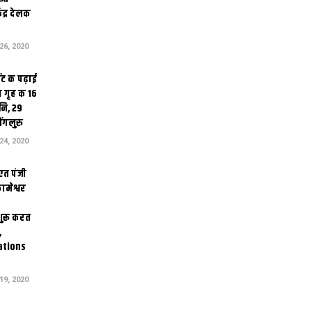
ेंद्र देलक
6, 2020
ंट क पढ़ाई
 गृह क 16
ि, 29
ंगलुरु
4, 2020
एत पंजी
ामेश्वर
 शुरू करत
,
ations
9, 2020