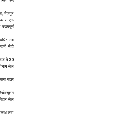
विभाग कए
ा, नेकपुर
 एक स एक
त्वपूर्ण
ंबंधित सब
ेडमी सेहो
फेज मे 30
विभाग लेल
ध करा रहल
िजोल्यूशन
बिहार लेल
पलब्ध करा