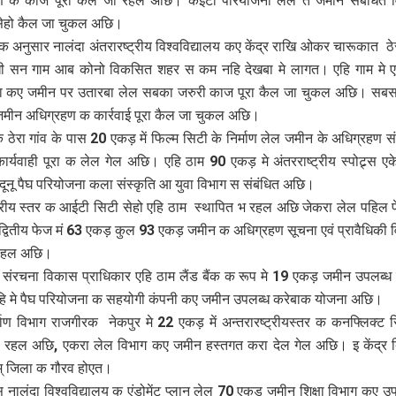
ण क काज पूरा कैल जा रहल अछि। कईटा परियोजना लेल त जमीन संबंधित 
सेहो कैल जा चुकल अछि।
 अनुसार नालंदा अंतरारष्ट्रीय विश्वविद्यालय कए केंद्र राखि ओकर चारूकात ठेर
 सन गाम आब कोनो विकसित शहर स कम नहि देखबा मे लागत। एहि गाम मे
ा कए जमीन पर उतारबा लेल सबका जरुरी काज पूरा कैल जा चुकल अछि। सबस मह
जमीन अधिग्रहण क कार्रवाई पूरा कैल जा चुकल अछि।
े ठेरा गांव के पास 20 एकड़ में फिल्म सिटी के निर्माण लेल जमीन के अधिग्रहण स
र्यवाही पूरा क लेल गेल अछि। एहि ठाम 90 एकड़ मे अंतरराष्ट्रीय स्पोट्र्स एक
ूनू पैघ परियोजना कला संस्कृति आ युवा विभाग स संबंधित अछि।
ट्रीय स्तर क आईटी सिटी सेहो एहि ठाम स्थापित भ रहल अछि जेकरा लेल पहिल 
्वितीय फेज मं 63 एकड़ कुल 93 एकड़ जमीन क अधिग्रहण सूचना एवं प्रावैधिकी 
रहल अछि।
संरचना विकास प्राधिकार एहि ठाम लैंड बैंक क रूप मे 19 एकड़ जमीन उपलब्
ि मे पैघ परियोजना क सहयोगी कंपनी कए जमीन उपलब्ध करेबाक योजना अछि।
माण विभाग राजगीरक नेकपुर मे 22 एकड़ में अन्तरारष्ट्रीयस्तर क कनफ्लिक्ट र
ा रहल अछि, एकरा लेल विभाग कए जमीन हस्तगत करा देल गेल अछि। इ केंद्र 
वम् जिला क गौरव होएत।
 नालंदा विश्वविद्यालय क एंडोमेंट प्लान लेल 70 एकड़ जमीन शिक्षा विभाग कए उ