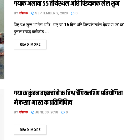
गयाक अलावा 55 तीर्थस्थल अछि पिंडदानक लेल शुभ
BY
संपादक
SEPTEMBER 2, 2020
0
पितृ पक्ष शुरू भ' गेल अछि. आइ स' 16 दिन धरि पितरके तर्पण देबय स' ल' क'
हुनक श्राद्ध कर्मकांड ...
DETAILS
READ MORE
गया क कुंदन ताइक्वांडो क विश्व चैंपियनशिप प्रतियोगिता
मे करता भारत क प्रतिनिधित्व
BY
संपादक
JUNE 30, 2018
0
DETAILS
READ MORE