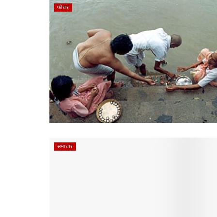
फीचर
समाचार