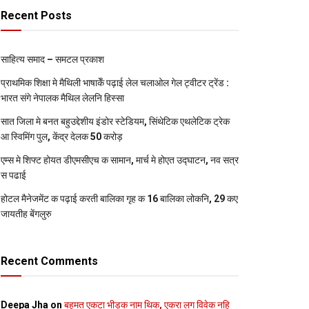
Recent Posts
साहित्य समाद – समटल प्रकाश
प्राथमिक शि‍क्षा मे मैथि‍ली भाषाकेँ पढ़ाई लेल चलाओल गेल ट्वीटर ट्रेंड :
भारत संगे नेपालक मैथिल लेलनि हिस्सा
सात जिला मे बनत बहुउद्देशीय इंडोर स्‍टेडि‍यम, सिंथेटिक एथलेटिक ट्रेक
आ स्विमिंग पुल, केंद्र देलक 50 करोड़
एम्स मे शिफ्ट होयत डीएमसीएच क सामान, मार्च मे होएत उद्घाटन, नव सत्र
स पढाई
होटल मैनेजमेंट क पढ़ाई करती बालिका गृह क 16 बालिका लोकनि, 29 कए
जायतीह बेंगलुरु
Recent Comments
Deepa Jha
on
बहुमत एकटा भीड़क नाम थिक, एकरा लग विवेक नहि