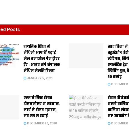
ted
Posts
प्राथमिक शि‍क्षा मे
सात जिला मे
मैथि‍ली भाषाकेँ पढ़ाई
बहुउद्देशीय इंड
लेल चलाओल गेल ट्वीटर
स्‍टेडि‍यम, सिं
ट्रेंड : भारत संगे नेपालक
एथलेटिक ट्रे
मैथिल लेलनि हिस्सा
स्विमिंग पुल, क
50 करोड़
JANUARY 5, 2021
DECEMBER 2
एम्स मे शिफ्ट होयत
होटल मैनेजमे
डीएमसीएच क सामान,
करती बालिका
मार्च मे होएत उद्घाटन,
बालिका लोकन
नव सत्र स पढाई
कए जायतीह बे
DECEMBER 26, 2020
DECEMBER 2