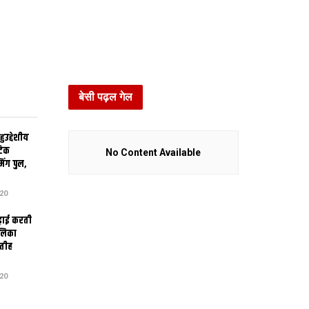
बेसी पढ़ल गेल
उद्देशीय
ेटिक
No Content Available
िंग पुल,
20
ढ़ाई करती
ालिका
तीह
20