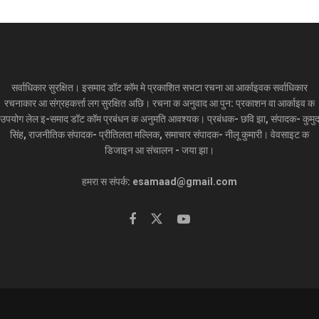
सर्वाधिकार सुरक्षित। इसमाद डॉट कॉम मे प्रकाशित सभटा रचना आ आर्काइवक सर्वाधिकार
रचनाकार आ संग्रहकर्त्ता लग सुरक्षित अछि। रचना क अनुवाद आ पुन: प्रकाशन वा आर्काइव क
उपयोग लेल इ-समाद डॉट कॉम प्रबंधन क अनुमति आवश्यक। प्रबंधक- छवि झा, संपादक- कुमु
सिंह, राजनीतिक संपादक- प्रीतिलता मल्लिक, समाचार संपादक- नीलू कुमारी। वेवसाइट क
डिजाइन आ संचालन - जया झा।
हमरा स संपर्क: esamaad@gmail.com