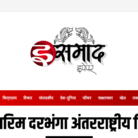
चित्रालय
विचार
संपादकीय
देश-दुनिया
फीचर
साक्षात्‍कार
खेल
तक
ारिम दरभंगा अंतरराष्ट्रीय