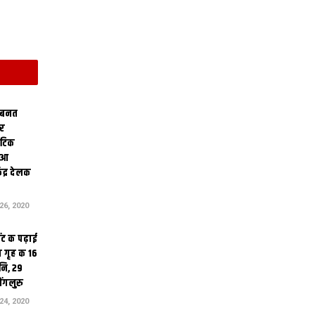
 बनत
ोर
थेटिक
क आ
ेंद्र देलक
6, 2020
ंट क पढ़ाई
 गृह क 16
ि, 29
ंगलुरु
4, 2020