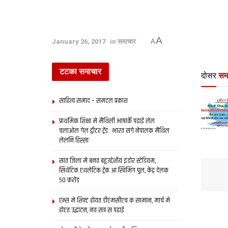
A
January 26, 2017
in
समाचार
A
टटका समाचार
दोसर
सम
साहित्य समाद – समटल प्रकाश
प्राथमिक शि‍क्षा मे मैथि‍ली भाषाकेँ पढ़ाई लेल
चलाओल गेल ट्वीटर ट्रेंड : भारत संगे नेपालक मैथिल
लेलनि हिस्सा
सात जिला मे बनत बहुउद्देशीय इंडोर स्‍टेडि‍यम,
सिंथेटिक एथलेटिक ट्रेक आ स्विमिंग पुल, केंद्र देलक
50 करोड़
एम्स मे शिफ्ट होयत डीएमसीएच क सामान, मार्च मे
होएत उद्घाटन, नव सत्र स पढाई