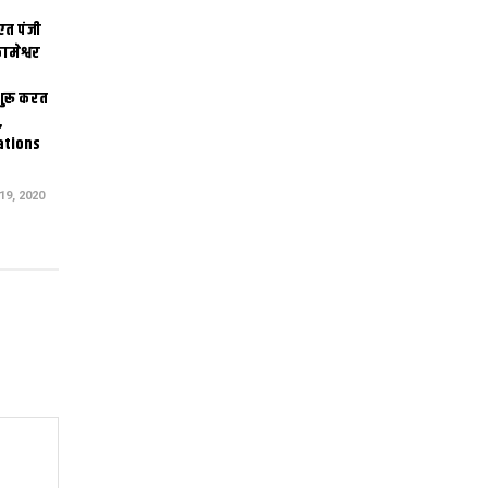
एत पंजी
ामेश्वर
 शुरू करत
,
ations
9, 2020