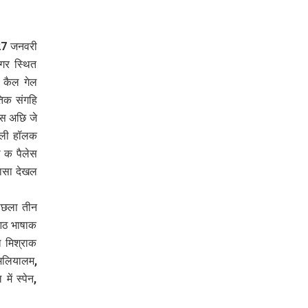
 27 जनवरी
नगर स्थित
 कैल गेल
तिक संगहि
स अछि जे
ुबली हॉलक
 क पैलेस
ासा देखल
पिछला तीन
आठ भाषाक
ल मिश्राक
 मलियालम,
ें स्पेन,