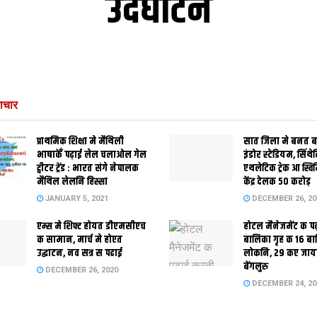
उदघाटन
ाचार
प्राथमिक शि‍क्षा मे मैथि‍ली
सात जिला मे बनत बहु
भाषाकेँ पढ़ाई लेल चलाओल गेल
इंडोर स्‍टेडि‍यम, सिंथ
ट्वीटर ट्रेंड : भारत संगे नेपालक
एथलेटिक ट्रेक आ स्विम
मैथिल लेलनि हिस्सा
केंद्र देलक 50 करोड़
JANUARY 5, 2021
DECEMBER 26, 20
एम्स मे शिफ्ट होयत डीएमसीएच
होटल मैनेजमेंट क प
क सामान, मार्च मे होएत
बालिका गृह क 16 ब
उद्घाटन, नव सत्र स पढाई
लोकनि, 29 कए जाय
बेंगलुरु
DECEMBER 26, 2020
DECEMBER 24, 20