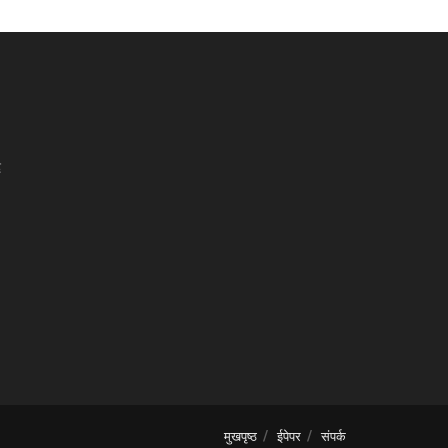
द
मुखपृष्ठ
ईपेपर
संपर्क