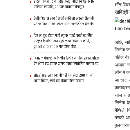
होटल मैनेजमेंट क पढ़ाई करती बालिका गृह क 16
तीन दिवस
बालिका लोकनि, 29 कए जायतीह बेंगलुरु
सावित्री 
हेलीकॉप्टर स आब वैशाली आबि जा सकता सैलानी,
पर्यटन विभाग बना रहल अछि कॉमर्शियल हेलीपैड
फेर स शुरू होएत पंजी सूत्रक पढाई, कामेश्वर सिंह
संस्कृत विश्वविद्यालय शुरू करत डिप्लोमा कोर्स,
अछि, जाह
genetic relations पर होएत शोध
सिनेमा 
पहिल बेर
बिहारक पंचायत क वित्‍तीय स्थिति मे भेल सुधार, पहिल
बेर भेटत एक हजार करोड़ तकक उपयोगिता प्रमाण पत्र
अलावा न
लॉन मे 
आइटीआइ छात्र कए नौकरी देबा लेल 200 कंपनी
जा रहल 
आउत बिहार, मार्च तक तैयार होएत डेटाबेस
कार्यक्र
साल स इ
सिनेमा द
मैैथिली 
मराठी आ 
बुलगारिय