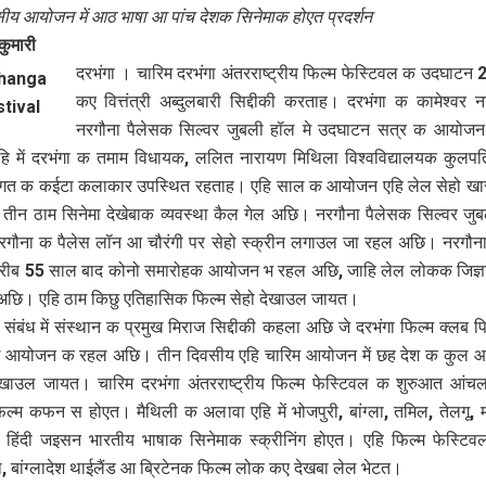
ीय आयोजन में आठ भाषा आ पांच देशक सिनेमाक होएत प्रदर्शन
कुमारी
दरभंगा । चारिम दरभंगा अंतरराष्ट्रीय फिल्म फेस्टिवल क उदघाटन
कए वित्तंत्री अब्दुलबारी सिद्दीकी करताह। दरभंगा क कामेश्वर 
नरगौना पैलेसक सिल्वर जुबली हॉल मे उदघाटन सत्र क आयोजन
ि में दरभंगा क तमाम विधायक, ललित नारायण मिथिला विश्वविद्यालयक कुलप
जगत क कईटा कलाकार उपस्थित रहताह। एहि साल क आयोजन एहि लेल सेहो खा
 तीन ठाम सिनेमा देखेबाक व्यवस्था कैल गेल अछि। नरगौना पैलेसक सिल्वर ज
रगौना क पैलेस लॉन आ चौरंगी पर सेहो स्क्रीन लगाउल जा रहल अछि। नरगौना
करीब 55 साल बाद कोनो समारोहक आयोजन भ रहल अछि, जाहि लेल लोकक जिज्ञ
अछि। एहि ठाम किछु एतिहासिक फिल्म सेहो देखाउल जायत।
म संबंध में संस्थान क प्रमुख मिराज सिद्दीकी कहला अछि जे दरभंगा फिल्म क्लब 
 आयोजन क रहल अछि। तीन दिवसीय एहि चारिम आयोजन में छह देश क कुल 
ेखाउल जायत। चारिम दरभंगा अंतरराष्ट्रीय फिल्म फेस्टिवल क शुरुआत आंच
फिल्म कफन स होएत। मैथिली क अलावा एहि में भोजपुरी, बांग्ला, तमिल, तेलगू,
हिंदी जइसन भारतीय भाषाक सिनेमाक स्क्रीनिंग होएत। एहि फिल्म फेस्टिवल म
ा, बांग्लादेश थाईलैंड आ ब्रिटेनक फिल्म लोक कए देखबा लेल भेटत।