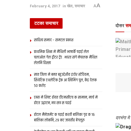
A
February 4, 2017
in
खेल
,
समाचार
A
टटका समाचार
दोसर
सम
साहित्य समाद – समटल प्रकाश
प्राथमिक शि‍क्षा मे मैथि‍ली भाषाकेँ पढ़ाई लेल
चलाओल गेल ट्वीटर ट्रेंड : भारत संगे नेपालक मैथिल
लेलनि हिस्सा
सात जिला मे बनत बहुउद्देशीय इंडोर स्‍टेडि‍यम,
सिंथेटिक एथलेटिक ट्रेक आ स्विमिंग पुल, केंद्र देलक
50 करोड़
एम्स मे शिफ्ट होयत डीएमसीएच क सामान, मार्च मे
होएत उद्घाटन, नव सत्र स पढाई
होटल मैनेजमेंट क पढ़ाई करती बालिका गृह क 16
दरभंगा म
बालिका लोकनि, 29 कए जायतीह बेंगलुरु