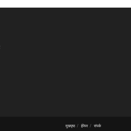
द
मुखपृष्ठ
ईपेपर
संपर्क