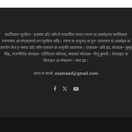
सर्वाधिकार सुरक्षित। इसमाद डॉट कॉम मे प्रकाशित सभटा रचना आ आर्काइवक सर्वाधिकार
रचनाकार आ संग्रहकर्त्ता लग सुरक्षित अछि। रचना क अनुवाद आ पुन: प्रकाशन वा आर्काइव क
उपयोग लेल इ-समाद डॉट कॉम प्रबंधन क अनुमति आवश्यक। प्रबंधक- छवि झा, संपादक- कुमु
सिंह, राजनीतिक संपादक- प्रीतिलता मल्लिक, समाचार संपादक- नीलू कुमारी। वेवसाइट क
डिजाइन आ संचालन - जया झा।
हमरा स संपर्क: esamaad@gmail.com