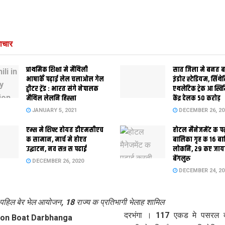
ाचार
प्राथमिक शि‍क्षा मे मैथि‍ली
सात जिला मे बनत बहु
भाषाकेँ पढ़ाई लेल चलाओल गेल
इंडोर स्‍टेडि‍यम, सिंथ
ट्वीटर ट्रेंड : भारत संगे नेपालक
एथलेटिक ट्रेक आ स्विम
मैथिल लेलनि हिस्सा
केंद्र देलक 50 करोड़
JANUARY 5, 2021
DECEMBER 26, 20
एम्स मे शिफ्ट होयत डीएमसीएच
होटल मैनेजमेंट क प
क सामान, मार्च मे होएत
बालिका गृह क 16 ब
उद्घाटन, नव सत्र स पढाई
लोकनि, 29 कए जाय
बेंगलुरु
DECEMBER 26, 2020
DECEMBER 24, 20
े पहिल बेर भेल आयोजन, 18 राज्य क प्रतिभागी भेलाह शामिल
दरभंगा । 117 एकड मे पसरल द