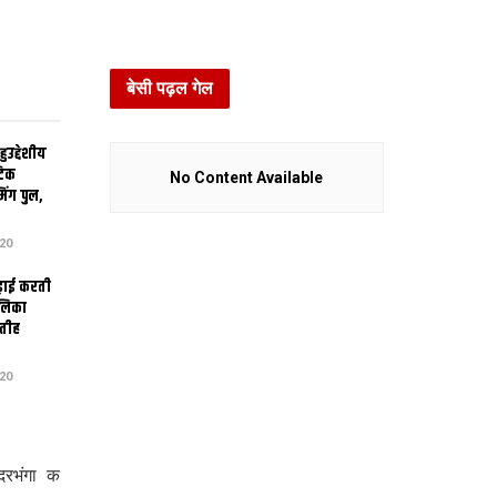
बेसी पढ़ल गेल
उद्देशीय
ेटिक
No Content Available
िंग पुल,
20
ढ़ाई करती
ालिका
तीह
20
रभंगा क