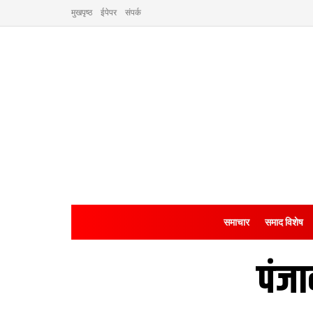
मुखपृष्ठ
ईपेपर
संपर्क
समाचार
समाद विशेष
पंज