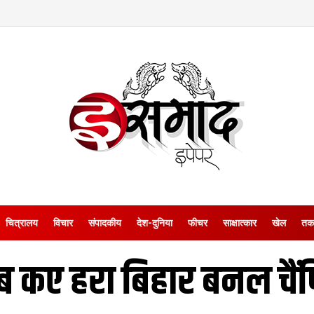
चित्रालय
विचार
संपादकीय
देश-दुनिया
फीचर
साक्षात्‍कार
खेल
तक
ाब कए हरा बिहार बनल चैं