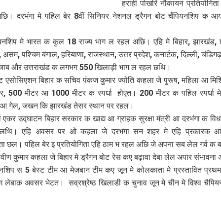
हराही पोखरि नौकायन प्रतियोगित
 अछि। दरभंगा मे पहिल बेर 8वीं सिनियर नेशनल ड्रैगन बोट चैंपियनशिप क 
ियनशिप मे भारत क कुल 18 राज्य भाग ल रहल अछि। एहि मे बिहार, झारखंड, छ
र, असम, पश्चिम बंगाल, हरियाणा, राजस्थान, उत्तर प्रदेश, कनार्टक, दिल्ली, चंडिग
पंजाब और उत्तराखंड क लगभग 550 खिलाड़ी भाग ल रहल छथि।
ोट एसोसिएशन बिहार क सचिव पंकज कुमार ज्योति कहला जे पुरूष, महिला आ मिश्रि
र, 500 मीटर आ 1000 मीटर क स्पर्धा होएत। 200 मीटर क पहिल स्पर्धा मे
छुआ गेल, जखन कि झारखंड तेसर स्थान पर रहल।
र्व एकर उद्घाटन बिहार सरकार क खाद्य आ ग्राहक सुरक्षा मंत्री आ दरभंगा क व
ेलथि। एहि अवसर पर ओ कहला जे दरभंगा सन शहर मे एहि प्रकारक 
 छल। पहिल बेर इ प्रतियोगिता एहि ठाम भ रहल अछि जे अपना सब लेल गर्व क
वीण कुमार कहला जे बिहार मे ड्रैगन बोट रेस कए बढ़ावा देबा लेल अपार संभावना
यनशिप स 5 बेस्ट टीम आ मेजबान टीम कए जून मे कोलकाता मे प्रस्तावित प्रथम
ग लेबाक अवसर भेटत। सव्रश्रेष्ठ खिलाडी क चुनाव जून मे चीन मे विश्व चैपि