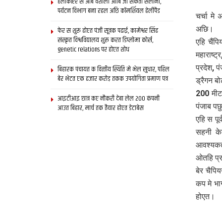
हेलीकॉप्टर स आब वैशाली आबि जा सकता सैलानी,
पर्यटन विभाग बना रहल अछि कॉमर्शियल हेलीपैड
चर्चा मे
अछि।
फेर स शुरू होएत पंजी सूत्रक पढाई, कामेश्वर सिंह
संस्कृत विश्वविद्यालय शुरू करत डिप्लोमा कोर्स,
एहि चैंप
genetic relations पर होएत शोध
महाराष्ट्
प्रदेश, 
बिहारक पंचायत क वित्‍तीय स्थिति मे भेल सुधार, पहिल
बेर भेटत एक हजार करोड़ तकक उपयोगिता प्रमाण पत्र
ड्रैगन ब
200 मीट
आइटीआइ छात्र कए नौकरी देबा लेल 200 कंपनी
पंजाब प
आउत बिहार, मार्च तक तैयार होएत डेटाबेस
एहि स पू
सहनी क
आवश्यकता
ओतहि प्र
बेर चैपि
कप मे भा
होएत।