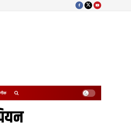
नीक
पियन