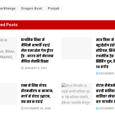
arbhanga
Dragon Boat
Punjab
ted
Posts
प्राथमिक शि‍क्षा मे
सात जिला मे
मैथि‍ली भाषाकेँ पढ़ाई
बहुउद्देशीय इंड
लेल चलाओल गेल ट्वीटर
स्‍टेडि‍यम, सिं
ट्रेंड : भारत संगे नेपालक
एथलेटिक ट्रे
मैथिल लेलनि हिस्सा
स्विमिंग पुल, क
50 करोड़
JANUARY 5, 2021
DECEMBER 2
एम्स मे शिफ्ट होयत
होटल मैनेजमे
डीएमसीएच क सामान,
करती बालिका
मार्च मे होएत उद्घाटन,
बालिका लोकन
नव सत्र स पढाई
कए जायतीह बे
DECEMBER 26, 2020
DECEMBER 2