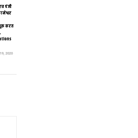
एत पंजी
ामेश्वर
 शुरू करत
,
ations
9, 2020