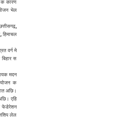
ा क कारण
आयोजन भेल
त्तीसगढ़,
ढ़, हिमाचल
त वर्ग मे
 बिहार स
िधायक मदन
आयोजन क
 बात अछि।
 अछि। एहि
 फेडेरेशन
यनशिप लेल