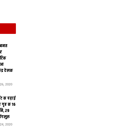
 बनत
ोर
थेटिक
क आ
ेंद्र देलक
6, 2020
ंट क पढ़ाई
 गृह क 16
ि, 29
ंगलुरु
4, 2020