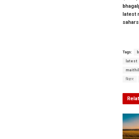
bhagalp
latest 
sahars
Tags:
b
latest
maithi
बिहार
Rela