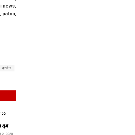
li news,
, patna,
दरभंगा
 55
ल शुभ
2, 2020