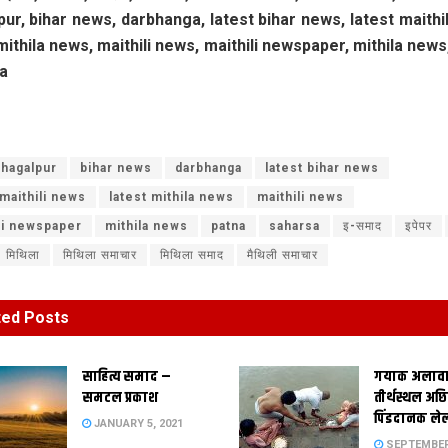
ur, bihar news, darbhanga, latest bihar news, latest maithi
mithila news, maithili news, maithili newspaper, mithila news
a
hagalpur
bihar news
darbhanga
latest bihar news
 maithili news
latest mithila news
maithili news
li newspaper
mithila news
patna
saharsa
इ-समाद
इपेपर
मिथिला
मिथिला समाचार
मिथिला समाद
मैथिली समाचार
ted
Posts
साहित्य समाद –
गयाक अलावा
समटल प्रकाश
तीर्थस्थल अछि
पिंडदानक ले
JANUARY 5, 2021
SEPTEMBER 