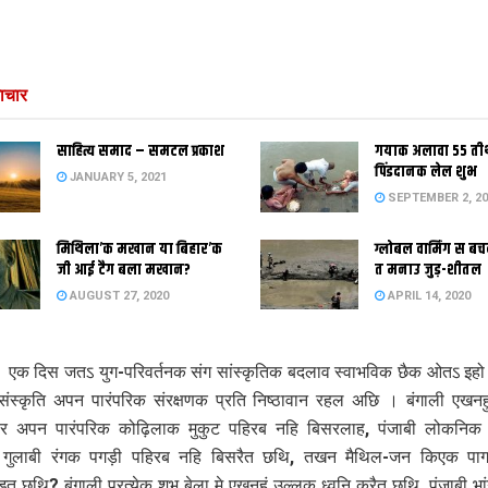
ाचार
साहित्य समाद – समटल प्रकाश
गयाक अलावा 55 तीर
पिंडदानक लेल शुभ
JANUARY 5, 2021
SEPTEMBER 2, 20
मिथिला’क मखान या बिहार’क
ग्लोबल वार्मिंग स 
जी आई टैग बला मखान?
त मनाउ जुड़-शीतल
AUGUST 27, 2020
APRIL 14, 2020
 । एक दिस जतऽ युग-परिवर्तनक संग सांस्कृतिक बदलाव स्वाभविक छैक ओतऽ इहो
संस्कृति अपन पारंपरिक संरक्षणक प्रति निष्ठावान रहल अछि । बंगाली एखनह
 अपन पारंपरिक कोढ़िलाक मुकुट पहिरब नहि बिसरलाह, पंजाबी लोकनिक 
 गुलाबी रंगक पगड़ी पहिरब नहि बिसरैत छथि, तखन मैथिल-जन किएक पाग 
त छथि? बंगाली प्रत्येक शुभ बेला मे एखनहुं उल्लूक ध्वनि करैत छथि, पंजाबी भा