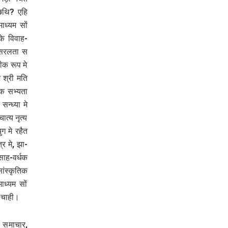
छथि? एहि
ाध्यम सों
के विवाह-
क सरलता स
ीक रूप मे
श्री मति
क सभ्यता
न्ध्या मे
त्य नृत्य
 मे रहैत
्र मे, झा-
साह-वर्धक
ांस्कृतिक
ाध्यम सों
क चाही।
 समाचार,