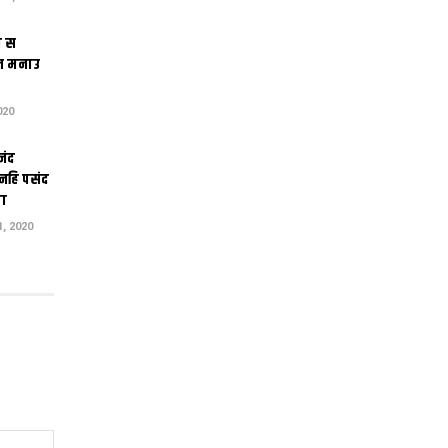
ंग स
त मनाउ
020
नंद
 नहि पसंद
का
, 2020