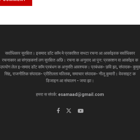
सर्वाधिकार सुरक्षित। इसमाद डॉट कॉम मे प्रकाशित सभटा रचना आ आर्काइवक सर्वाधिकार
रचनाकार आ संग्रहकर्त्ता लग सुरक्षित अछि। रचना क अनुवाद आ पुन: प्रकाशन वा आर्काइव क
उपयोग लेल इ-समाद डॉट कॉम प्रबंधन क अनुमति आवश्यक। प्रबंधक- छवि झा, संपादक- कुमु
सिंह, राजनीतिक संपादक- प्रीतिलता मल्लिक, समाचार संपादक- नीलू कुमारी। वेवसाइट क
डिजाइन आ संचालन - जया झा।
हमरा स संपर्क: esamaad@gmail.com