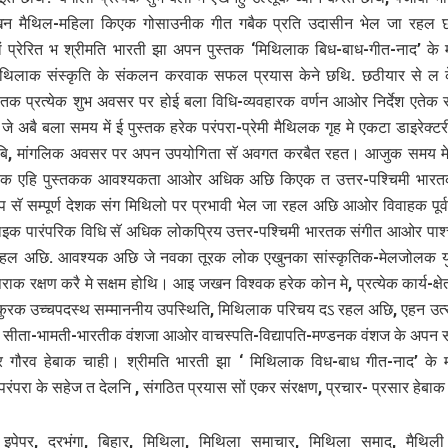
न मैथिल-महिला किएक गोसाउनीक गीत गबैक प्रति उदासीन भेल जा रहल 
ं प्रेरित भ श्रीमति भारती झा अपन पुस्तक ‘मिथिलाक बिध-बाध-गीत-नाद’ के म
 मिथिलाक संस्कृति के संकलन करवाक सफल प्रयास केने छथि. छठीयार से ल 
न तक प्रत्येक शुभ अवसर पर होई बला विधि-व्यवहारक वर्णन आओर निर्देश एते
 जे अबै बला समय में ई पुस्तक हरेक परंपरा-प्रेमी मैथिलक गृह मे एकटा डाइरेक्टर
ाबि, मांगलिक अवसर पर अपन उपयोगिता सॅ अवगत करबैत रहत। आजुक समय मे 
ाक एहि पुस्तकक आवश्यकता आओर अधिक अछि किएक त उत्तर-पश्चिमी भारत
प सॅ सम्पूर्ण देशक संग मिथिलो पर प्रभावी भेल जा रहल अछि आओर विवाहक पूर्व स
ाइक पारंपरिक विधि सॅ अधिक लोकप्रिय उत्तर-पश्चिमी भारतक संगीत आओर पाश्चा
रहल अछि. आवश्यक अछि जे नवका तूरक लोक एखुनका सांस्कृतिक-मेलजोलक युग
ाक रक्षण करै मे सक्षम होथि। आइ जखन विश्वक हरेक कोन मे, प्रत्येक कार्य-क्षेत
कुरक उच्चपदस्थ सम्माननीय उपस्थिति, मिथिलाक परिचय दऽ रहल अछि, एहन उत्
े, सीता-भामती-भारतीक वंशजा आओर वाचस्पति-विद्यापति-मण्डनक वंशज के अपन स
र गौरव हेबाक चाही। श्रीमति भारती झा ‘ मिथिलाक विध-बाध गीत-नाद’ के म
परंपरा के सहेज त देलनि , संगठित प्रयास सों एकर संरक्षण, प्रचार- प्रसार हेबा
 इपेपर, दरभंगा, बिहार, मिथिला, मिथिला समाचार, मिथिला समाद, मैथिली