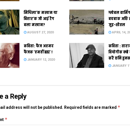
मिथिला’क मखान या
ग्लोबल वार्मि
बिहार’क जी आई टैग
बचबाक अछि 
बला मखान?
जुड़-शीतल
AUGUST 27, 2020
APRIL 14, 2
कविता: फैज अहमद
कविता : तारा
फैजक ‘हमहीं ब्रह्म’ !
वियोगीक क्यो
करै छनि हुन
JANUARY 12, 2020
JANUARY 11
e a Reply
*
il address will not be published.
Required fields are marked
*
nt