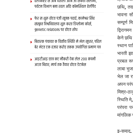
हेलीकॉप्टर स आब वैशाली आबि जा सकता सैलानी,
पर्यटन विभाग बना रहल अछि कॉमर्शियल हेलीपैड
छथि, तख
भावना सो
फेर स शुरू होएत पंजी सूत्रक पढाई, कामेश्वर सिंह
सम्पूर्ण
संस्कृत विश्वविद्यालय शुरू करत डिप्लोमा कोर्स,
genetic relations पर होएत शोध
द्विरागम
केने छथि
बिहारक पंचायत क वित्‍तीय स्थिति मे भेल सुधार, पहिल
स्थान प
बेर भेटत एक हजार करोड़ तकक उपयोगिता प्रमाण पत्र
भारती झ
आइटीआइ छात्र कए नौकरी देबा लेल 200 कंपनी
प्रबल रू
आउत बिहार, मार्च तक तैयार होएत डेटाबेस
लाबा भुज
भेल जा 
अपन परंपर
मिश्र-ठा
स्थिति म
परंपरा प
मांगलिक 
इ-समाद,