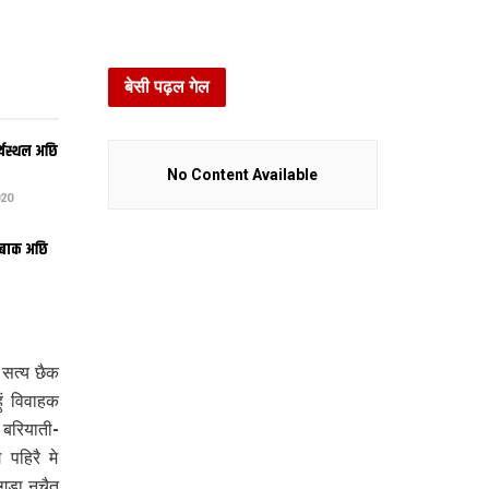
बेसी पढ़ल गेल
्थस्थल अछि
No Content Available
20
बचबाक अछि
 सत्य छैक
ुं विवाहक
बरियाती-
पहिरै मे
ंगड़ा नचैत