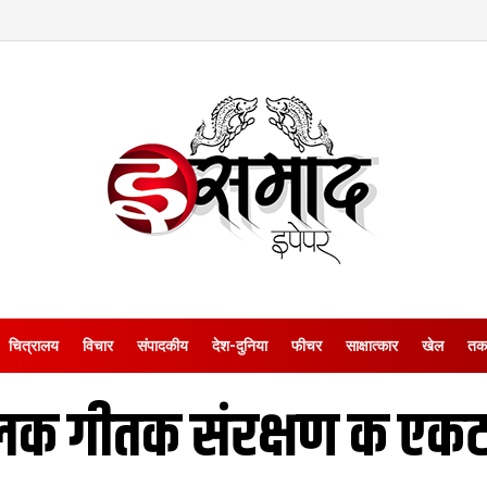
चित्रालय
विचार
संपादकीय
देश-दुनिया
फीचर
साक्षात्‍कार
खेल
तक
लक गीतक संरक्षण क एकटा