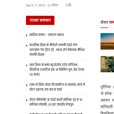
A
April 7, 2015
in
फीचर
A
टटका समाचार
दोसर
सम
साहित्य समाद – समटल प्रकाश
प्राथमिक शि‍क्षा मे मैथि‍ली भाषाकेँ पढ़ाई लेल
चलाओल गेल ट्वीटर ट्रेंड : भारत संगे नेपालक मैथिल
लेलनि हिस्सा
सात जिला मे बनत बहुउद्देशीय इंडोर स्‍टेडि‍यम,
सिंथेटिक एथलेटिक ट्रेक आ स्विमिंग पुल, केंद्र देलक
50 करोड़
एम्स मे शिफ्ट होयत डीएमसीएच क सामान, मार्च मे
पुरैनिया
होएत उद्घाटन, नव सत्र स पढाई
जे हरेक 
होटल मैनेजमेंट क पढ़ाई करती बालिका गृह क 16
अवसर पर
बालिका लोकनि, 29 कए जायतीह बेंगलुरु
सरियाती
हिचकिचाइ