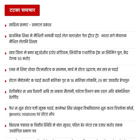
ललका पाग (कथा संग्रह), कथा पराग (कथा संग्रह सम्पादन)। हिन्दीमे
टटका समाचार
अनेक उपन्यास, कविताक रचना, चौरङ्गी (बङला उपन्यासक हिन्दी
रूपान्तर) अत्यन्त प्रसिद्ध। मिथिलांचलक मध्य वर्गक आर्थिक एवं सामाजिक
साहित्य समाद – समटल प्रकाश
संघर्षमे बाधक सभ तरहक संस्कार पर प्रहार करब हिनक वैशिष्ट्य रहलन्हि
अछि। कथा, कविता, उपन्यास सभ विधामे ई नवीन विचार धाराक छाप छोड़ि
प्राथमिक शि‍क्षा मे मैथि‍ली भाषाकेँ पढ़ाई लेल चलाओल गेल ट्वीटर ट्रेंड : भारत संगे नेपालक
मैथिल लेलनि हिस्सा
गेल छथि।
सात जिला मे बनत बहुउद्देशीय इंडोर स्‍टेडि‍यम, सिंथेटिक एथलेटिक ट्रेक आ स्विमिंग पुल, केंद्र
दोसर
समाचार
देलक 50 करोड़
एम्स मे शिफ्ट होयत डीएमसीएच क सामान, मार्च मे होएत उद्घाटन, नव सत्र स पढाई
साहित्य समाद – समटल प्रकाश
होटल मैनेजमेंट क पढ़ाई करती बालिका गृह क 16 बालिका लोकनि, 29 कए जायतीह बेंगलुरु
JANUARY 5, 2021
हेलीकॉप्टर स आब वैशाली आबि जा सकता सैलानी, पर्यटन विभाग बना रहल अछि कॉमर्शियल
हेलीपैड
गयाक अलावा 55 तीर्थस्थल अछि पिंडदानक लेल शुभ
फेर स शुरू होएत पंजी सूत्रक पढाई, कामेश्वर सिंह संस्कृत विश्वविद्यालय शुरू करत डिप्लोमा कोर्स,
SEPTEMBER 2, 2020
genetic relations पर होएत शोध
बिहारक पंचायत क वित्‍तीय स्थिति मे भेल सुधार, पहिल बेर भेटत एक हजार करोड़ तकक
मिथिला’क मखान या बिहार’क जी आई टैग बला मखान?
उपयोगिता प्रमाण पत्र
AUGUST 27, 2020