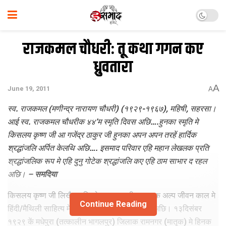
राजकमल चौधरी: तू कथा गगन कए
ध्रुवतारा
A
June 19, 2011
A
स्व. राजकमल (मणीन्द्र नारायण चौधरी) (१९२९-१९६७), महिषी, सहरसा।
आई स्व. राजकमल चौधरीक ४४’म स्मृति दिवस अछि….हुनका स्मृति मे
किसलय कृष्ण जी आ गजेंद्र ठाकुर जी हुनका अपन अपन तरहें ‍हार्दिक
श्रद्धांजलि अर्पित केलथि अछि…. इसमाद परिवार एहि महान लेखलक प्रति
श्रद्धांजलिक रूप मे एहि दुनु गोटेक श्रद्धांजलि कए एहि ठाम साभार द रहल
अछि। –
समदिया
किसलय कृष्ण जी लिखैत छथि जे मात्र अडतीस सालक अल्प जीवन काल मे
Continue Reading
हिंदी/मैथिली साहित्य मे हुनक अप्रतिम योगदान रहल अछि। १३दिसंबर
१९२९ कें मधेपुरा (तत्कालीन भागलपुर) जिलाक रामनगर (मातृक) मे हिनक