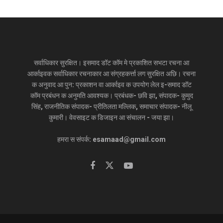
सर्वाधिकार सुरक्षित। इसमाद डॉट कॉम मे प्रकाशित सभटा रचना आ
आर्काइवक सर्वाधिकार रचनाकार आ संग्रहकर्त्ता लग सुरक्षित अछि। रचना
क अनुवाद आ पुन: प्रकाशन वा आर्काइव क उपयोग लेल इ-समाद डॉट
कॉम प्रबंधन क अनुमति आवश्यक। प्रबंधक- छवि झा, संपादक- कुमुद
सिंह, राजनीतिक संपादक- प्रीतिलता मल्लिक, समाचार संपादक- नीलू
कुमारी। वेवसाइट क डिजाइन आ संचालन - जया झा।
हमरा स संपर्क: esamaad@gmail.com