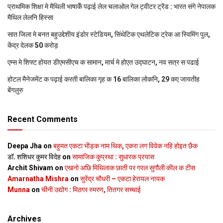
प्राथमिक शि‍क्षा मे मैथि‍ली भाषाकेँ पढ़ाई लेल चलाओल गेल ट्वीटर ट्रेंड : भारत संगे नेपालक
मैथिल लेलनि हिस्सा
सात जिला मे बनत बहुउद्देशीय इंडोर स्‍टेडि‍यम, सिंथेटिक एथलेटिक ट्रेक आ स्विमिंग पुल,
केंद्र देलक 50 करोड़
एम्स मे शिफ्ट होयत डीएमसीएच क सामान, मार्च मे होएत उद्घाटन, नव सत्र स पढाई
होटल मैनेजमेंट क पढ़ाई करती बालिका गृह क 16 बालिका लोकनि, 29 कए जायतीह
बेंगलुरु
Recent Comments
Deepa Jha
on
बहुमत एकटा भीड़क नाम थिक, एकरा लग विवेक नहि होइत छैक
डॉ. शशिधर कुमर विदेह
on
सामाजिक कुप्रथा : सुधारक प्रयास
Archit Shivam
on
एखनो अछि मिथिलाक छाती पर गरल सुगौली कील क टीस
Amarnatha Mishra
on
सुरेंद्र चौधरी – एकटा हेरायल नायक
Munna
on
चीनी उद्योग : मिठगर स्‍मरण, तितगर सच्‍चाई
Archives