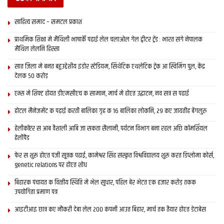
साहित्य समाद – समटल प्रकाश
प्राथमिक शि‍क्षा मे मैथि‍ली भाषाकेँ पढ़ाई लेल चलाओल गेल ट्वीटर ट्रेंड : भारत संगे नेपालक
मैथिल लेलनि हिस्सा
सात जिला मे बनत बहुउद्देशीय इंडोर स्‍टेडि‍यम, सिंथेटिक एथलेटिक ट्रेक आ स्विमिंग पुल, केंद्र
देलक 50 करोड़
एम्स मे शिफ्ट होयत डीएमसीएच क सामान, मार्च मे होएत उद्घाटन, नव सत्र स पढाई
होटल मैनेजमेंट क पढ़ाई करती बालिका गृह क 16 बालिका लोकनि, 29 कए जायतीह बेंगलुरु
हेलीकॉप्टर स आब वैशाली आबि जा सकता सैलानी, पर्यटन विभाग बना रहल अछि कॉमर्शियल
हेलीपैड
फेर स शुरू होएत पंजी सूत्रक पढाई, कामेश्वर सिंह संस्कृत विश्वविद्यालय शुरू करत डिप्लोमा कोर्स,
genetic relations पर होएत शोध
बिहारक पंचायत क वित्‍तीय स्थिति मे भेल सुधार, पहिल बेर भेटत एक हजार करोड़ तकक
उपयोगिता प्रमाण पत्र
आइटीआइ छात्र कए नौकरी देबा लेल 200 कंपनी आउत बिहार, मार्च तक तैयार होएत डेटाबेस