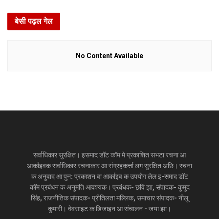
बेसी पढ़ल गेल
No Content Available
सर्वाधिकार सुरक्षित। इसमाद डॉट कॉम मे प्रकाशित सभटा रचना आ
आर्काइवक सर्वाधिकार रचनाकार आ संग्रहकर्त्ता लग सुरक्षित अछि। रचना
क अनुवाद आ पुन: प्रकाशन वा आर्काइव क उपयोग लेल इ-समाद डॉट
कॉम प्रबंधन क अनुमति आवश्यक। प्रबंधक- छवि झा, संपादक- कुमुद
सिंह, राजनीतिक संपादक- प्रीतिलता मल्लिक, समाचार संपादक- नीलू
कुमारी। वेवसाइट क डिजाइन आ संचालन - जया झा।