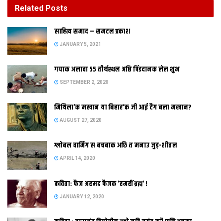
Related
Posts
ग्लोबल वार्मिंग स बचबाक अछि त मनाउ जुड़-शीतल
साहित्य समाद – समटल प्रकाश
APRIL 14, 2020
JANUARY 5, 2021
गयाक अलावा 55 तीर्थस्थल अछि पिंडदानक लेल शुभ
SEPTEMBER 2, 2020
मिथिला’क मखान या बिहार’क जी आई टैग बला मखान?
AUGUST 27, 2020
मोर भैया जीबो कि तोर भैया जीबो, दूनूक भैया लाख बरख जिबो, हमर भैयाक
पीठ जइसन धोबियाक पाट, हमर भैया क जांघ जइसन केराक थम…….
। आई
ग्लोबल वार्मिंग स बचबाक अछि त मनाउ जुड़-शीतल
सामा-चकेबा अछि। बहिन सब जुटलथि सामा रंगबा मे। सांझ खन तामल खेत
APRIL 14, 2020
मे चुगलाक मुंह मे आगि लगा चुगलखोर कए सबक सिखेबाक पूर्ण होयत
कर्मकांड। बहिन मांगत भाईक ओरदा, भाई फोरद पहिनक शिरि। बाजत
कविता: फैज अहमद फैजक ‘हमहीं ब्रह्म’ !
ढोल। हेगेई बहिना चलै चल सामा खलाई……
JANUARY 12, 2020
सामाक गीत सुनबा लेल क्लिक करू