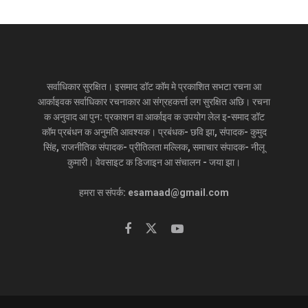
सर्वाधिकार सुरक्षित। इसमाद डॉट कॉम मे प्रकाशित सभटा रचना आ
आर्काइवक सर्वाधिकार रचनाकार आ संग्रहकर्त्ता लग सुरक्षित अछि। रचना
क अनुवाद आ पुन: प्रकाशन वा आर्काइव क उपयोग लेल इ-समाद डॉट
कॉम प्रबंधन क अनुमति आवश्यक। प्रबंधक- छवि झा, संपादक- कुमुद
सिंह, राजनीतिक संपादक- प्रीतिलता मल्लिक, समाचार संपादक- नीलू
कुमारी। वेवसाइट क डिजाइन आ संचालन - जया झा।
हमरा स संपर्क: esamaad@gmail.com