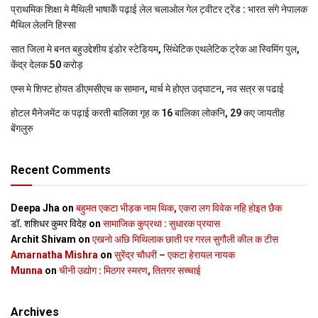
प्राथमिक शि‍क्षा मे मैथि‍ली भाषाकेँ पढ़ाई लेल चलाओल गेल ट्वीटर ट्रेंड : भारत संगे नेपालक
मैथिल लेलनि हिस्सा
सात जिला मे बनत बहुउद्देशीय इंडोर स्‍टेडि‍यम, सिंथेटिक एथलेटिक ट्रेक आ स्विमिंग पुल,
केंद्र देलक 50 करोड़
एम्स मे शिफ्ट होयत डीएमसीएच क सामान, मार्च मे होएत उद्घाटन, नव सत्र स पढाई
होटल मैनेजमेंट क पढ़ाई करती बालिका गृह क 16 बालिका लोकनि, 29 कए जायतीह
बेंगलुरु
Recent Comments
Deepa Jha
on
बहुमत एकटा भीड़क नाम थिक, एकरा लग विवेक नहि होइत छैक
डॉ. शशिधर कुमर विदेह
on
सामाजिक कुप्रथा : सुधारक प्रयास
Archit Shivam
on
एखनो अछि मिथिलाक छाती पर गरल सुगौली कील क टीस
Amarnatha Mishra
on
सुरेंद्र चौधरी – एकटा हेरायल नायक
Munna
on
चीनी उद्योग : मिठगर स्‍मरण, तितगर सच्‍चाई
Archives