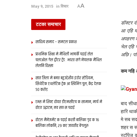
A
May 9, 2015
in
विचार
A
डॉक्टर द
टटका समाचार
आ एहि म
अपहरण क
साहित्य समाद – समटल प्रकाश
भेल एहि
प्राथमिक शि‍क्षा मे मैथि‍ली भाषाकेँ पढ़ाई लेल
अछि। पहि
चलाओल गेल ट्वीटर ट्रेंड : भारत संगे नेपालक मैथिल
लेलनि हिस्सा
कम नहि 
सात जिला मे बनत बहुउद्देशीय इंडोर स्‍टेडि‍यम,
सिंथेटिक एथलेटिक ट्रेक आ स्विमिंग पुल, केंद्र देलक
50 करोड़
एम्स मे शिफ्ट होयत डीएमसीएच क सामान, मार्च मे
बाद सीध
होएत उद्घाटन, नव सत्र स पढाई
हारि था
होटल मैनेजमेंट क पढ़ाई करती बालिका गृह क 16
मे सब सद
बालिका लोकनि, 29 कए जायतीह बेंगलुरु
शहर स सं
स्टॉपेज 