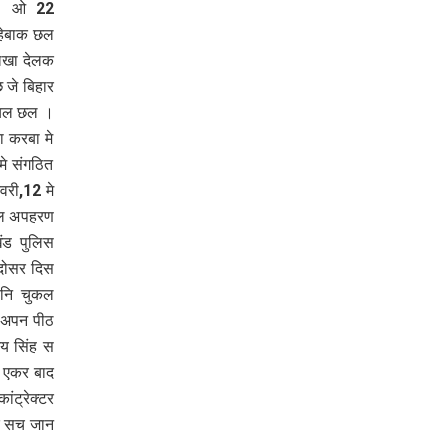
 । ओ 22
हेबाक छल
लिखा देलक
 जे बिहार
आयल छल ।
 करबा मे
े संगठित
वरी,12 मे
ाल अपहरण
ंड पुलिस
 दोसर दिस
ानि चुकल
 अपन पीठ
य सिंह स
। एकर बाद
ंट्रेक्टर
 क सच जान