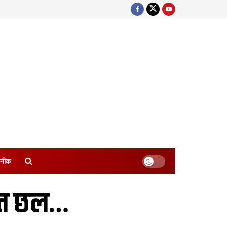
नीक
कैत छल…