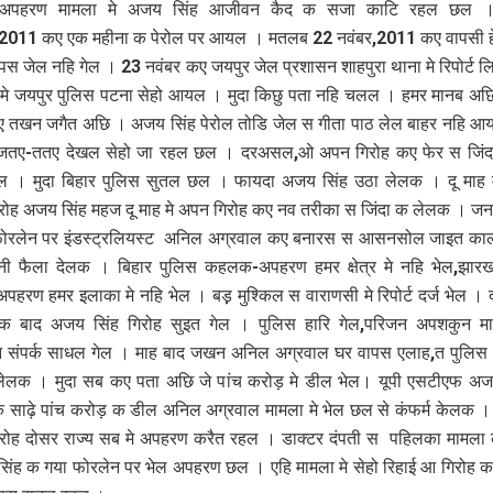
जी अपहरण मामला मे अजय सिंह आजीवन कैद क सजा काटि रहल छल
र,2011 कए एक महीना क पेरोल पर आयल । मतलब 22 नवंबर,2011 कए वापसी 
ापस जेल नहि गेल । 23 नवंबर कए जयपुर जेल प्रशासन शाहपुरा थाना मे रिपोर्ट 
े जयपुर पुलिस पटना सेहो आयल । मुदा किछु पता नहि चलल । हमर मानब अछि
ए तखन जगैत अछि । अजय सिंह पेरोल तोडि जेल स गीता पाठ लेल बाहर नहि 
े जतए-ततए देखल सेहो जा रहल छल । दरअसल,ओ अपन गिरोह कए फेर स जिंदा
 । मुदा बिहार पुलिस सुतल छल । फायदा अजय सिंह उठा लेलक । दू माह म
ोह अजय सिंह महज दू माह मे अपन गिरोह कए नव तरीका स जिंदा क लेलक । जन
ोरलेन पर इंडस्ट्रलियस्ट अनिल अग्रवाल कए बनारस स आसनसोल जाइत क
 फैला देलक । बिहार पुलिस कहलक-अपहरण हमर क्षेत्र मे नहि भेल,झारख
रण हमर इलाका मे नहि भेल । बड़़ मुश्किल स वाराणसी मे रिपोर्ट दर्ज भेल ।
 बाद अजय सिंह गिरोह सुइत गेल । पुलिस हारि गेल,परिजन अपशकुन म
संपर्क साधल गेल । माह बाद जखन अनिल अग्रवाल घर वापस एलाह,त पुलिस
ेलक । मुदा सब कए पता अछि जे पांच करोड़ मे डील भेल। यूपी एसटीएफ अज
 साढ़े पांच करोड़ क डील अनिल अग्रवाल मामला मे भेल छल से कंफर्म केलक 
िरोह दोसर राज्य सब मे अपहरण करैत रहल । डाक्टर दंपती स पहिलका मामला का
सिंह क गया फोरलेन पर भेल अपहरण छल । एहि मामला मे सेहो रिहाई आ गिरोह