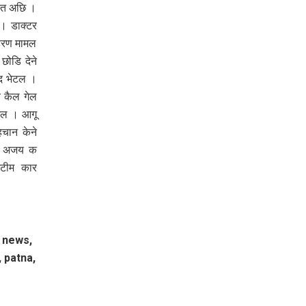
दैत अछि ।
। डाक्टर
पहरण मामल
छोडि देने
द भेटल ।
त कैल गेल
 छल । आगू
हचान केने
खन अजय क
स्टीम कार
i news,
, patna,