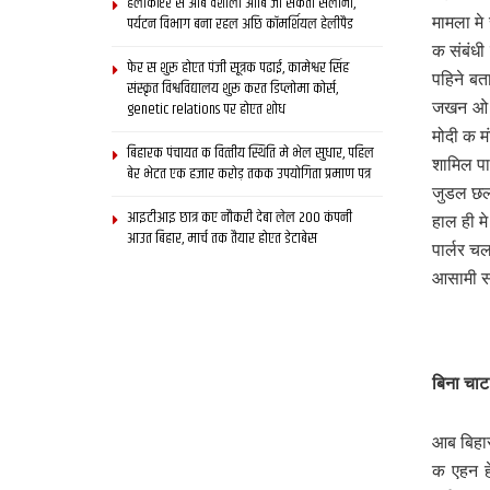
हेलीकॉप्टर स आब वैशाली आबि जा सकता सैलानी,
पर्यटन विभाग बना रहल अछि कॉमर्शियल हेलीपैड
मामला मे
क संबंध
फेर स शुरू होएत पंजी सूत्रक पढाई, कामेश्वर सिंह
पहिने ब
संस्कृत विश्वविद्यालय शुरू करत डिप्लोमा कोर्स,
genetic relations पर होएत शोध
जखन ओ जय
मोदी क म
बिहारक पंचायत क वित्‍तीय स्थिति मे भेल सुधार, पहिल
शामिल प
बेर भेटत एक हजार करोड़ तकक उपयोगिता प्रमाण पत्र
जुडल छल 
आइटीआइ छात्र कए नौकरी देबा लेल 200 कंपनी
हाल ही म
आउत बिहार, मार्च तक तैयार होएत डेटाबेस
पार्लर च
आसामी स
बिना चाट
आब बिहार
क एहन ह