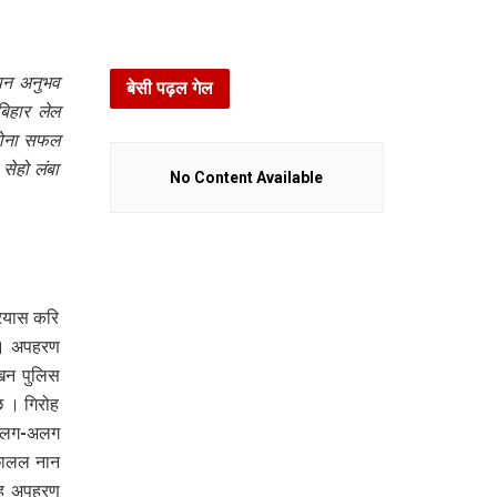
न अनुभव
बेसी पढ़ल गेल
िहार लेल
कोना सफल
ेहो लंबा
No Content Available
्रयास करि
 । अपहरण
खन पुलिस
 । गिरोह
आ अलग-अलग
उछालल नान
िंह अपहरण