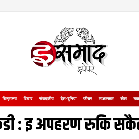
चित्रालय
विचार
संपादकीय
देश-दुनिया
फीचर
साक्षात्‍कार
खेल
तक
डी : इ अपहरण रुकि स