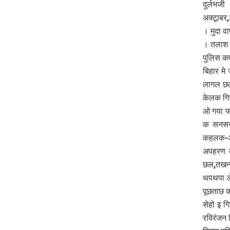
दुर्लभ
अक्टूाब
। मुदा व
। तलाश म
पुलिस क
बिहार म
लागल छल
केलक गिर
ओ गया फ
क सनसनी
कहलक-अपह
अपहरण क
छल,तखन 
थपथपा ल
पूछताछ क
सेहो इ ग
रविरंजन 