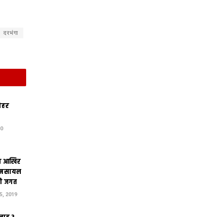
दरभंगा
ोहर
20
सा आखिर
तमसायल
री जगत
, 2019