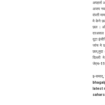
अपहर्ता 
अजय नव 
दंपती मा
मे केने 
छल । ओह
दरअसल ओ 
दूटा इंज
जांच मे 
छल,मुदा
दिल्‍ली 
जेएच-11
इ-समाद, 
bhagalp
latest 
sahars