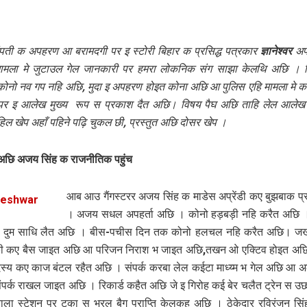
ंपती क अपहरण आ बरामदगी पर इ स्टोरी बिहार क प्रसिद्ध पत्रकार
ज्ञानेश्वर
अप
ामला मे जुटाउल गेल जानकारी पर हमरा लोकनिक संग साझा केलथि अछि । ब
ोनो नव गप नहि अछि, मुदा इ अपहरण होइत कोना अछि आ पुलिस एहि मामला मे 
 पर इ आलेख मुख्य रूप स प्रकाश दैत अछि। विषय पैघ अछि ताहि लेल आलेख स
ल खेप अहाँ पहिने पढ़ि‍ चुकल छी, प्रस्तुत अछि दोसर खेप ।
अछि अजय सिंह क राजनीतिक पहुंच
आब आउ गैंगस्टरर अजय सिंह क माडेस अप्रेंडी कए बुझबाक प
। अजय सधल अपहर्ता अछि । कोनो हड़बड़ी नहि करैत अछि
ा दुम साधि लैत अछि । बीस-पचीस दिन तक कोनो हलचल नहि करैत अछि। ज
की कए बैस जाइत अछि आ परिजन निराश भ जाइत अछि,तखन ओ एक्टिव होइत अछि
स्य कए काज बंटल रहैत अछि । संपर्क करबा लेल कईटा माध्य्म भ गेल अछि 
पर्क राखल जाइत अछि । रिकार्ड कहैत अछि जे इ गिरोह कई बेर चलैत ट्रेन स 
वाला स्टेशन पर टका स भरल बैग प्राप्ति केलकह अछि । ठेकेदार रविरंजन स