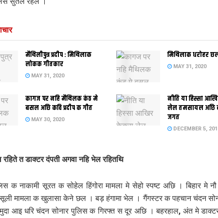
ुलिस सुतल रहल ।
ाचार
मैथिलीपुत्र प्रदीप : मिथिलाक
मिथिलाक धरोहर छला
लोकक गीतकार
MAY 31, 2020
MAY 31, 2020
कागज पर नहि मैथिलक कंठ मे
नीति या हिस्सा आखि
बसल अछि कवि प्रदीप क गीत
लेल तमसायल अछि क
जगत
MAY 30, 2020
DECEMBER 5, 201
 रहिते त डाक्टर दंपती अगवा नहि भेल रहितथि
लिस क नाकामी सूरत क सोहेल हिंगोरा मामला मे सेहो स्पष्ट अछि । बिहार मे न
सूली मामला क खुलासा केने छल । बड़ हंगामा भेल । गैंगस्टर क पहचान चंदन सो
 मुदा आइ धरि चंदन सोनार पुलिस क गिरफ्त स दूर अछि । बहरहाल, अंत मे डाक्ट