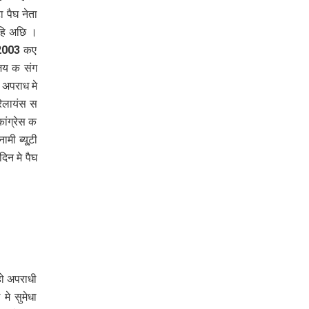
 पैघ नेता
हि अछि ।
,2003 कए
ंजय क संग
 अपराध मे
िलायंस स
ांग्रेस क
ी ब्यू्टी
िन मे पैघ
हो अपराधी
े सुमेधा