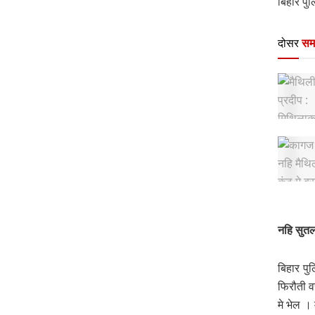
बिहार प
दोसर
सम
नहि सुतल
बिहार पु
फिरौती व
मे भेल ।