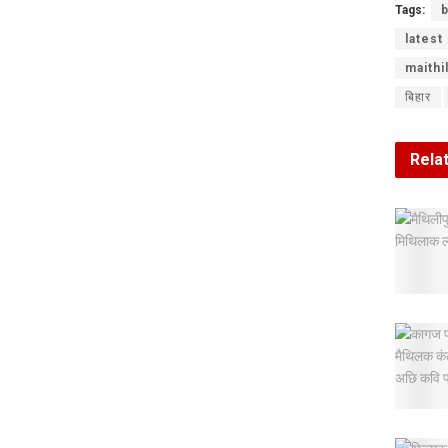
Tags:
b
latest
maithi
बिहार
Rela