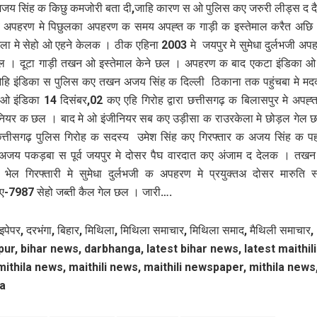
अजय सिंह क किछु कमजोरी बता दी,जाहि कारण स ओ पुलिस कए जरुरी लीड्स द 
अपहरण मे पिछुलका अपहरण क समय अपह्त क गाड़ी क इस्तेमाल करैत अछि 
मला मे सेहो ओ एहने केलक । ठीक एहिना 2003 मे जयपुर मे सुमेधा दुर्लभजी अ
छल । दूटा गाड़ी तखन ओ इस्तेमाल केने छल । अपहरण क बाद एकटा इंडिका ओ 
ि इंडिका स पुलिस कए तखन अजय सिंह क दिल्ली ठिकाना तक पहुंचबा मे मद
इंडिका 14 दिसंबर,02 कए एहि गिरोह द्वारा छत्तीसगढ़ क बिलासपुर मे अपह्
ीनियर क छल । बाद मे ओ इंजीनियर सब कए उड़ीसा क राउरकेला मे छोड़ल गेल
छत्तीसगढ़ पुलिस गिरोह क सदस्य उमेश सिंह कए गिरफ्तार क अजय सिंह क प
 अजय पकड़बा स पूर्व जयपुर मे दोसर पैघ वारदात कए अंजाम द देलक । त
मे भेल गिरफ्तारी मे सुमेधा दुर्लभजी क अपहरण मे प्रयुक्तअ दोसर मारुति 
ए-7987 सेहो जब्ती कैल गेल छल । जारी….
इपेपर, दरभंगा, बिहार, मिथिला, मिथिला समाचार, मिथिला समाद, मैथिली समाचार,
ur, bihar news, darbhanga, latest bihar news, latest maithil
mithila news, maithili news, maithili newspaper, mithila news
a