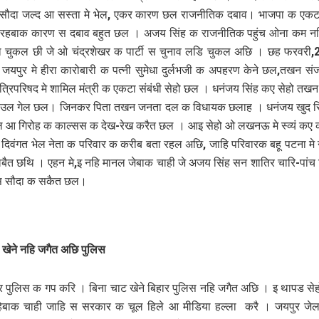
 सौदा जल्द आ सस्ता मे भेल, एकर कारण छल राजनीतिक दबाव। भाजपा क एकटा
ी रहबाक कारण स दबाव बहुत छल । अजय सिंह क राजनीतिक पहुंच ओना कम न
ता चुकल छी जे ओ चंद्रशेखर क पार्टी स चुनाव लडि चुकल अछि । छह फरवरी
पुर मे हीरा कारोबारी क पत्नी सुमेधा दुर्लभजी क अपहरण केने छल,तखन स
ंत्रिपरिषद मे शामिल मंत्री क एकटा संबंधी सेहो छल । धनंजय सिंह कए सेहो तखन
ाउल गेल छल। जिनकर पिता तखन जनता दल क विधायक छलाह । धनंजय खुद र
आ गिरोह क काल्सस क देख-रेख करैत छल । आइ सेहो ओ लखनऊ मे स्व्यं कए क
े दिवंगत भेल नेता क परिवार क करीब बता रहल अछि, जाहि परिवारक बहू पटना मे नाम
लबैत छथि । एहन मे,इ नहि मानल जेबाक चाही जे अजय सिंह सन शातिर चारि-पांच द
 सौदा क सकैत छल।
 खेने नहि जगैत अछि पुलिस
 पुलिस क गप करि । बिना चाट खेने बिहार पुलिस नहि जगैत अछि । इ थापड से
ेबाक चाही जाहि स सरकार क चूल हिले आ मीडिया हल्ला करै । जयपुर जेल म