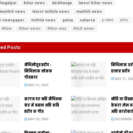
hagalpur
bihar news
darbhanga
latest bihar news
 maithili news
latest mithila news
maithili news
li newspaper
mithila news
patna
saharsa
इ-समाद
इपेपर
मिथिला
मिथिला समाचार
मिथिला समाद
मैथिली समाचार
ted
Posts
मैथिलीपुत्र प्रदीप :
मिथिलाक धर
मिथिलाक लोकक
छलाह प्रदीप
गीतकार
MAY 31, 20
MAY 31, 2020
कागज पर नहि मैथिलक
नीति या हिस्
कंठ मे बसल अछि कवि
केकरा लेल 
प्रदीप क गीत
अछि कारोबा
MAY 30, 2020
DECEMBER 5