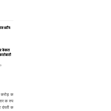
ह प्रदीप
र केकरा
ारोबारी
9
ौ करोड़ क
नार क रुप
र दंपती क