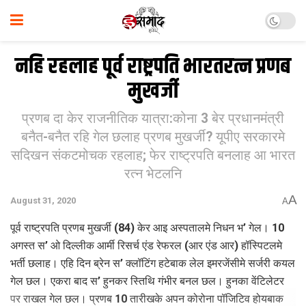
नहि रहलाह पूर्व राष्ट्रपति भारतरत्न प्रणब
मुखर्जी
प्रणब दा केर राजनीतिक यात्रा:कोना 3 बेर प्रधानमंत्री
बनैत-बनैत रहि गेल छलाह प्रणब मुखर्जी? यूपीए सरकारमे
सदिखन संकटमोचक रहलाह; फेर राष्ट्रपति बनलाह आ भारत
रत्न भेटलनि
A
August 31, 2020
A
पूर्व राष्ट्रपति प्रणब मुखर्जी (84) केर आइ अस्पतालमे निधन भ’ गेल। 10
अगस्त स’ ओ दिल्लीक आर्मी रिसर्च एंड रेफरल (आर एंड आर) हॉस्पिटलमे
भर्ती छलाह। एहि दिन ब्रेन स’ क्लॉटिंग हटेबाक लेल इमरजेंसीमे सर्जरी कयल
गेल छल। एकरा बाद स’ हुनकर स्तिथि गंभीर बनल छल। हुनका वेंटिलेटर
पर राखल गेल छल। प्रणब 10 तारीखके अपन कोरोना पॉजिटिव होयबाक