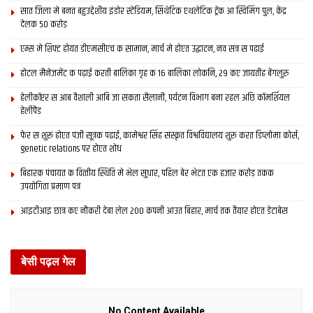
दोसर
समाचार
सात जिला मे बनत बहुउद्देशीय इंडोर स्‍टेडि‍यम, सिंथेटिक एथलेटिक ट्रेक आ स्विमिंग पुल, केंद्र
देलक 50 करोड़
प्राथमिक शि‍क्षा मे मैथि‍ली भाषाकेँ पढ़ाई लेल चलाओल गेल ट्वीटर
एम्स मे शिफ्ट होयत डीएमसीएच क सामान, मार्च मे होएत उद्घाटन, नव सत्र स पढाई
ट्रेंड : भारत संगे नेपालक मैथिल लेलनि हिस्सा
JANUARY 5, 2021
होटल मैनेजमेंट क पढ़ाई करती बालिका गृह क 16 बालिका लोकनि, 29 कए जायतीह बेंगलुरु
हेलीकॉप्टर स आब वैशाली आबि जा सकता सैलानी, पर्यटन विभाग बना रहल अछि कॉमर्शियल
सात जिला मे बनत बहुउद्देशीय इंडोर स्‍टेडि‍यम, सिंथेटिक
हेलीपैड
एथलेटिक ट्रेक आ स्विमिंग पुल, केंद्र देलक 50 करोड़
DECEMBER 26, 2020
फेर स शुरू होएत पंजी सूत्रक पढाई, कामेश्वर सिंह संस्कृत विश्वविद्यालय शुरू करत डिप्लोमा कोर्स,
genetic relations पर होएत शोध
एम्स मे शिफ्ट होयत डीएमसीएच क सामान, मार्च मे होएत
उद्घाटन, नव सत्र स पढाई
बिहारक पंचायत क वित्‍तीय स्थिति मे भेल सुधार, पहिल बेर भेटत एक हजार करोड़ तकक
उपयोगिता प्रमाण पत्र
DECEMBER 26, 2020
आइटीआइ छात्र कए नौकरी देबा लेल 200 कंपनी आउत बिहार, मार्च तक तैयार होएत डेटाबेस
होटल मैनेजमेंट क पढ़ाई करती बालिका गृह क 16 बालिका
लोकनि, 29 कए जायतीह बेंगलुरु
DECEMBER 24, 2020
बेसी पढ़ल गेल
दू साल बाद माने 1986 मे प्रणब बंगालमे राष्ट्रीय समाजवादी कांग्रेस
(आरएससी) केर गठन कयलनि। तीन साल बाद राजीव स’ हुनकर समझौता
No Content Available