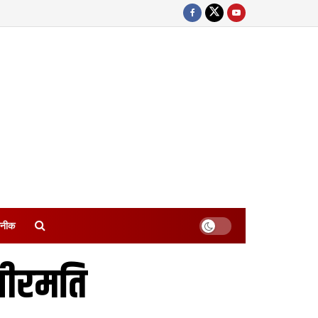
नीक
धीरमति