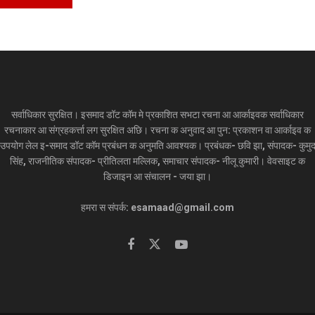
सर्वाधिकार सुरक्षित। इसमाद डॉट कॉम मे प्रकाशित सभटा रचना आ आर्काइवक सर्वाधिकार
रचनाकार आ संग्रहकर्त्ता लग सुरक्षित अछि। रचना क अनुवाद आ पुन: प्रकाशन वा आर्काइव क
उपयोग लेल इ-समाद डॉट कॉम प्रबंधन क अनुमति आवश्यक। प्रबंधक- छवि झा, संपादक- कुमु
सिंह, राजनीतिक संपादक- प्रीतिलता मल्लिक, समाचार संपादक- नीलू कुमारी। वेवसाइट क
डिजाइन आ संचालन - जया झा।
हमरा स संपर्क: esamaad@gmail.com