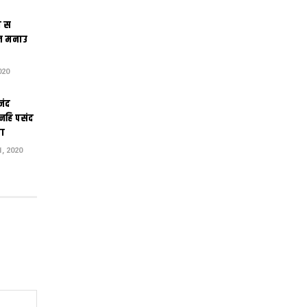
ंग स
त मनाउ
020
नंद
 नहि पसंद
का
, 2020