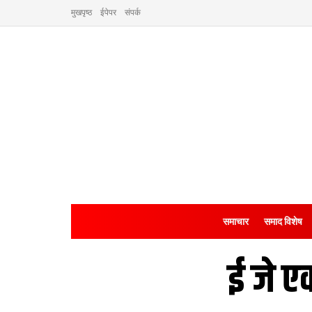
मुखपृष्ठ
ईपेपर
संपर्क
समाचार
समाद विशेष
ई जे 