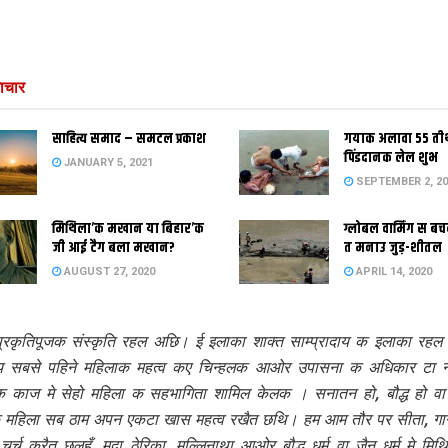
ाचार
साहित्य समाद – समटल प्रकाश
गयाक अलावा 55 तीर
पिंडदानक लेल शुभ
JANUARY 5, 2021
SEPTEMBER 2, 20
मिथिला’क मखान या बिहार’क
ग्लोबल वार्मिंग स 
जी आई टैग बला मखान?
त मनाउ जुड़-शीतल
AUGUST 27, 2020
APRIL 14, 2020
प्रकृतिपूजक संस्कृति रहल अछि। ई इलाका शाक्त साम्प्रादाय क इलाका रह
दाय सबसे पहिने महिलाक महत्व कए चिन्हलक आओर उपासना क अधिकार टा नह
 क काज मे सेहो महिला क सहभागिता शामिल केलक । सनातन हो, बौद्ध हो वा 
क महिला सब ठाम अपन एकटा खास महत्व रखैत छथि। हम आम तौर पर सीता, गार
 चर्च करैत छलहूँ, मुदा ठेरिका, मल्लि‍नाथा आओर बौद्ध धर्म वा जैन धर्म मे मिथ