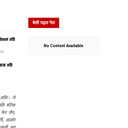
बेसी पढ़ल गेल
्थस्थल अछि
No Content Available
20
बचबाक अछि
ल अछि। जे
ि बल्कि‍
फेर जैन,
्गी, आओर
ि‍लानी कए