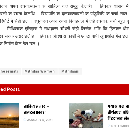
िद्वान अपन रचनात्मकता स साहित्य कए समृद्ध केलथि‍ । हिनकर शासन मे व
ावली क रचना केलथि‍ । विद्यापति क दानवाक्यावली क पांडुलिपि क चर्चा स
रिपोर्ट मे सेहो छल । रघुनन्दन अपन रचना विवाहतत्व मे एहि रचनाक चर्चा बहुत बृ
ि‍ । मिथि‍लाक इतिहास मे राधाकृष्ण चौधरी सेहो लिखैत अछि कि हिनकर धीर
 देव सनक उदार छलीह । हिनकर ओदश स काशी मे एकटा वापी खुनाओल गेल छ
 क निर्माण कैल गेल छल ।
Dheermati
Mithilaa Women
Mithilaani
ted
Posts
साहित्य समाद –
गयाक अलावा
समटल प्रकाश
तीर्थस्थल अछि
पिंडदानक ले
JANUARY 5, 2021
SEPTEMBER 