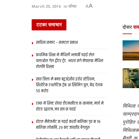
A
March 25, 2016
in
फीचर
A
टटका समाचार
दोसर
सम
साहित्य समाद – समटल प्रकाश
प्राथमिक शि‍क्षा मे मैथि‍ली भाषाकेँ पढ़ाई लेल
चलाओल गेल ट्वीटर ट्रेंड : भारत संगे नेपालक मैथिल
लेलनि हिस्सा
सात जिला मे बनत बहुउद्देशीय इंडोर स्‍टेडि‍यम,
सिंथेटिक एथलेटिक ट्रेक आ स्विमिंग पुल, केंद्र देलक
50 करोड़
एम्स मे शिफ्ट होयत डीएमसीएच क सामान, मार्च मे
मिथि‍ला 
होएत उद्घाटन, नव सत्र स पढाई
साम्प्र
होटल मैनेजमेंट क पढ़ाई करती बालिका गृह क 16
पुरोहित
बालिका लोकनि, 29 कए जायतीह बेंगलुरु
मिथि‍ला
मैत्री क