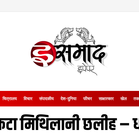
चित्रालय
विचार
संपादकीय
देश-दुनिया
फीचर
साक्षात्‍कार
खेल
तक
एकटा मिथि‍लानी छलीह – 