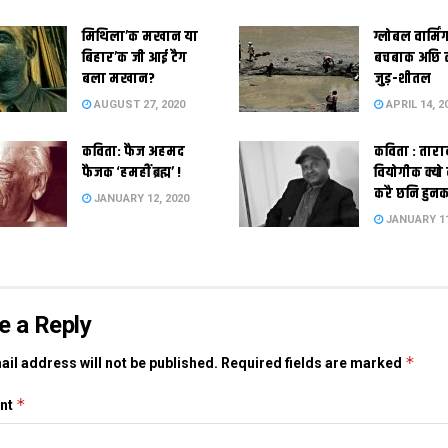
मिथिला’क मखान या
ग्लोबल वार्मि
बिहार’क जी आई टैग
बचबाक अछि 
बला मखान?
जुड़-शीतल
AUGUST 27, 2020
APRIL 14, 2
कविता: फैज अहमद
कविता : तारा
फैजक ‘हमहीं ब्रह्म’ !
वियोगीक क्यो
करै छनि हुन
JANUARY 12, 2020
JANUARY 11
e a Reply
*
il address will not be published.
Required fields are marked
*
nt