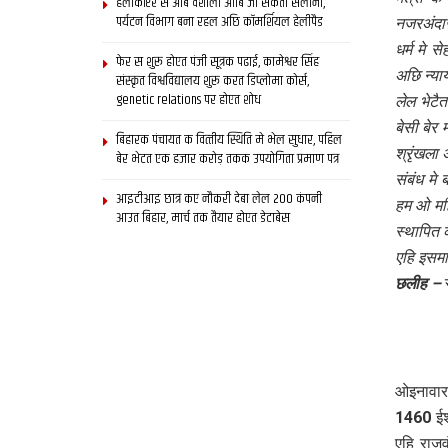
हेलीकॉप्टर स आब वैशाली आबि जा सकता सैलानी,
पर्यटन विभाग बना रहल अछि कॉमर्शियल हेलीपैड
नजरअंदाज
धर्म मे 
फेर स शुरू होएत पंजी सूत्रक पढाई, कामेश्वर सिंह
अछि न्या
संस्कृत विश्वविद्यालय शुरू करत डिप्लोमा कोर्स,
genetic relations पर होएत शोध
लेल भेटै
बेसी बेर
बिहारक पंचायत क वित्‍तीय स्थिति मे भेल सुधार, पहिल
श्रृंखल
बेर भेटत एक हजार करोड़ तकक उपयोगिता प्रमाण पत्र
संबंध मे
आइटीआइ छात्र कए नौकरी देबा लेल 200 कंपनी
हम ओ महि
आउत बिहार, मार्च तक तैयार होएत डेटाबेस
स्थापित 
एहि इसम
छलीह
–
ओइनावारा
1460 ईशा
एहि राजव