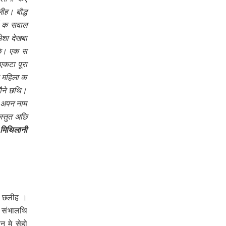
ीह। बौद्ध
्म क सवाल
ेशा देखबा
अछि। एक स
एकटा पूरा
 महिला क
ौने छथि‍।
र अपन नाम
स्तुत अछि
मिथि‍लानी
एक छलीह ।
 संभालथि‍
न मे सेहो