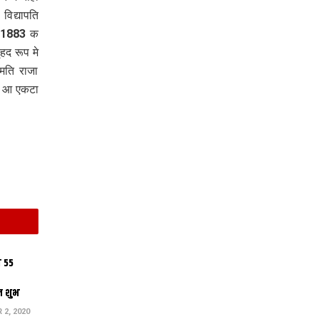
िद्यापति
ाल 1883 क
हद रूप मे
मति राजा
ल आ एकटा
 55
ल शुभ
2, 2020