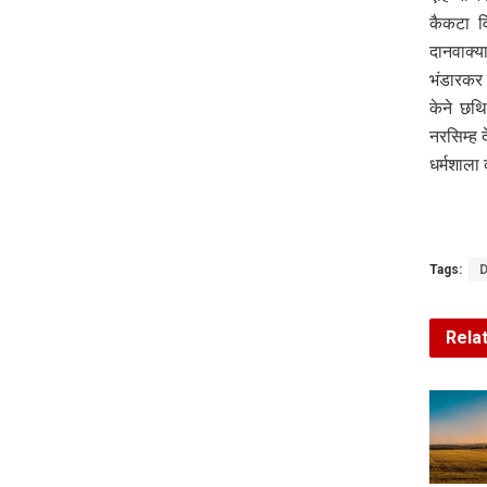
कैकटा व
दानवाक्य
भंडारकर 
केने छथ
नरसिम्ह
धर्मशाला
Tags:
Rela