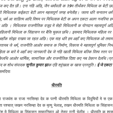
 कए दैत छी। एना नहि अछि, जैन धर्मांवली क 19म तीर्थंकर मिथि‍ला क बेटी छल
सेहो मिथि‍लाक कईकटा बेटी अपन महत्वपूर्ण जगह बनेलीह। जतय धरि सनातन धर
य, धर्म आ साहित्‍य आदि विषय पर मिथि‍लाक बेटी क अपन एकटा अलग नजरिया हम
त अछि । मिथि‍लाक राजनीतिक वजूद मे सेहो मिथि‍लानी क योगदान महत्वपूर्ण 
 महिलानी मिथि‍ला क सिंहासन पर बैसि चुकल छथि। इसमाद मिथि‍लाक महिला पर 
ा अहाँक सोझा राखय जा रहल अछि। एक माह धरि हम अहाँ कए मिथि‍लाक ओ तमाम
 बतायब जे धर्म, राजनीति आओर समाज क निर्माण, विकास मे महत्वपूर्ण भूमिका निभ
ला क बारे मे अहाँ कए जानकारी देब जे नहि खाली मिथि‍ला बल्कि‍ विश्व स्तर प
केलथि‍ आओर धार्मिक, सामाजिक और राजनीतिक दिशा कए नब ठेकान देलथि।प्र
ाद क शोध संपादक
सुनील कुमार झा
क एहि श्रृंखला क खास प्रस्तुति।
ई जे एकटा 
समदिया
धीरमति
 राजवंश क राजा नरसिम्हा देव क पत्नी धीरमति मिथिला क विदुषियों मे स 
 पश्चात् जखन नरसिम्हा देव क मृत्यु भेलाह, तखन धीरमति मिथिला क सिंहासन
ंश मे मिथिला क सिंहासन सम्हरनिहार ओ तेसर रानी भेलीह । धीरमति क शास