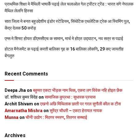
प्राथमिक शि‍क्षा मे मैथि‍ली भाषाकेँ पढ़ाई लेल चलाओल गेल ट्वीटर ट्रेंड : भारत संगे नेपालक
मैथिल लेलनि हिस्सा
सात जिला मे बनत बहुउद्देशीय इंडोर स्‍टेडि‍यम, सिंथेटिक एथलेटिक ट्रेक आ स्विमिंग पुल,
केंद्र देलक 50 करोड़
एम्स मे शिफ्ट होयत डीएमसीएच क सामान, मार्च मे होएत उद्घाटन, नव सत्र स पढाई
होटल मैनेजमेंट क पढ़ाई करती बालिका गृह क 16 बालिका लोकनि, 29 कए जायतीह
बेंगलुरु
Recent Comments
Deepa Jha
on
बहुमत एकटा भीड़क नाम थिक, एकरा लग विवेक नहि होइत छैक
डॉ. शशिधर कुमर विदेह
on
सामाजिक कुप्रथा : सुधारक प्रयास
Archit Shivam
on
एखनो अछि मिथिलाक छाती पर गरल सुगौली कील क टीस
Amarnatha Mishra
on
सुरेंद्र चौधरी – एकटा हेरायल नायक
Munna
on
चीनी उद्योग : मिठगर स्‍मरण, तितगर सच्‍चाई
Archives