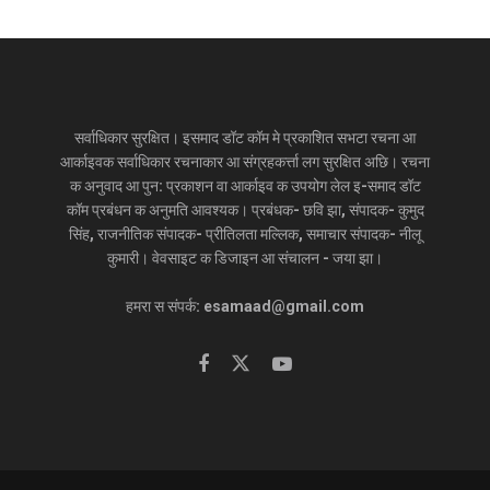
सर्वाधिकार सुरक्षित। इसमाद डॉट कॉम मे प्रकाशित सभटा रचना आ
आर्काइवक सर्वाधिकार रचनाकार आ संग्रहकर्त्ता लग सुरक्षित अछि। रचना
क अनुवाद आ पुन: प्रकाशन वा आर्काइव क उपयोग लेल इ-समाद डॉट
कॉम प्रबंधन क अनुमति आवश्यक। प्रबंधक- छवि झा, संपादक- कुमुद
सिंह, राजनीतिक संपादक- प्रीतिलता मल्लिक, समाचार संपादक- नीलू
कुमारी। वेवसाइट क डिजाइन आ संचालन - जया झा।
हमरा स संपर्क: esamaad@gmail.com