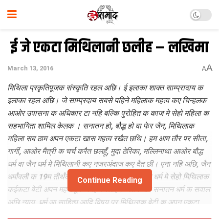
ई जे एकटा मिथि‍लानी छलीह – लखि‍मा
A
March 13, 2016
A
मिथि‍ला प्रकृतिपूजक संस्कृति रहल अछि। ई इलाका शाक्त साम्प्रादाय क
इलाका रहल अछि। जे साम्प्रदाय सबसे पहिने महिलाक महत्व कए चिन्हलक
आओर उपासना क अधिकार टा नहि बल्कि‍ पुरोहित क काज मे सेहो महिला क
सहभागिता शामिल केलक । सनातन हो
,
बौद्ध हो वा फेर जैन
,
मिथि‍लाक
महिला सब ठाम अपन एकटा खास महत्व रखैत छथि। हम आम तौर पर सीता
,
गार्गी
,
आओर मैत्री क चर्च करैत छलहूँ
,
मुदा ठेरिका
,
मल्लि‍नाथा आओर बौद्ध
धर्म वा जैन धर्म मे मिथि‍लानी कए नजरअंदाज कए दैत छी। एना नहि अछि
,
जैन
धर्मांवली क
19
म तीर्थंकर मिथि‍ला क बेटी छलीह। बौद्ध धर्म मे सेहो मिथि‍लाक
Continue Reading
कईकटा बेटी अपन महत्वपूर्ण जगह बनेलीह। जतय धरि सनातन धर्म क सवाल
अछि न्याय
,
धर्म आ साहित्‍य आदि विषय पर मिथि‍लाक बेटी क अपन एकटा
अलग नजरिया हमेशा देखबा लेल भेटैत अछि । मिथि‍लाक राजनीतिक वजूद मे