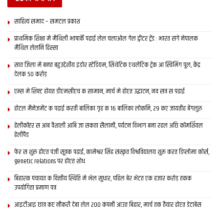
गयाक अलावा 55 तीर्थस्थल अछि पिंडदानक लेल शुभ
SEPTEMBER 2, 2020
साहित्य समाद – समटल प्रकाश
प्राथमिक शि‍क्षा मे मैथि‍ली भाषाकेँ पढ़ाई लेल चलाओल गेल ट्वीटर ट्रेंड : भारत संगे नेपालक
मिथिला’क मखान या बिहार’क जी आई टैग बला मखान?
मैथिल लेलनि हिस्सा
AUGUST 27, 2020
सात जिला मे बनत बहुउद्देशीय इंडोर स्‍टेडि‍यम, सिंथेटिक एथलेटिक ट्रेक आ स्विमिंग पुल, केंद्र
देलक 50 करोड़
ग्लोबल वार्मिंग स बचबाक अछि त मनाउ जुड़-शीतल
एम्स मे शिफ्ट होयत डीएमसीएच क सामान, मार्च मे होएत उद्घाटन, नव सत्र स पढाई
APRIL 14, 2020
होटल मैनेजमेंट क पढ़ाई करती बालिका गृह क 16 बालिका लोकनि, 29 कए जायतीह बेंगलुरु
हेलीकॉप्टर स आब वैशाली आबि जा सकता सैलानी, पर्यटन विभाग बना रहल अछि कॉमर्शियल
हेलीपैड
अलभत सनयं तनयं नरपति गुणरशि‍पूरितं शूरम् ।
फेर स शुरू होएत पंजी सूत्रक पढाई, कामेश्वर सिंह संस्कृत विश्वविद्यालय शुरू करत डिप्लोमा कोर्स,
श्री मा लखि‍मा देवी तस्य चन्द्र-सिंहनृपदयित्सय
genetic relations पर होएत शोध
बिहारक पंचायत क वित्‍तीय स्थिति मे भेल सुधार, पहिल बेर भेटत एक हजार करोड़ तकक
नाम्ना मिसरूमिश्र द्वारा रचयति विवादचन्द्रमभि‍रामम् ‘’ ।
उपयोगिता प्रमाण पत्र
Tags:
Mithila Woman
Mithilaani
आइटीआइ छात्र कए नौकरी देबा लेल 200 कंपनी आउत बिहार, मार्च तक तैयार होएत डेटाबेस