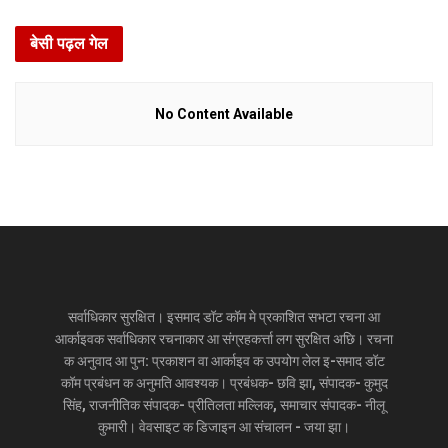
बेसी पढ़ल गेल
No Content Available
सर्वाधिकार सुरक्षित। इसमाद डॉट कॉम मे प्रकाशित सभटा रचना आ
आर्काइवक सर्वाधिकार रचनाकार आ संग्रहकर्त्ता लग सुरक्षित अछि। रचना
क अनुवाद आ पुन: प्रकाशन वा आर्काइव क उपयोग लेल इ-समाद डॉट
कॉम प्रबंधन क अनुमति आवश्यक। प्रबंधक- छवि झा, संपादक- कुमुद
सिंह, राजनीतिक संपादक- प्रीतिलता मल्लिक, समाचार संपादक- नीलू
कुमारी। वेवसाइट क डिजाइन आ संचालन - जया झा।