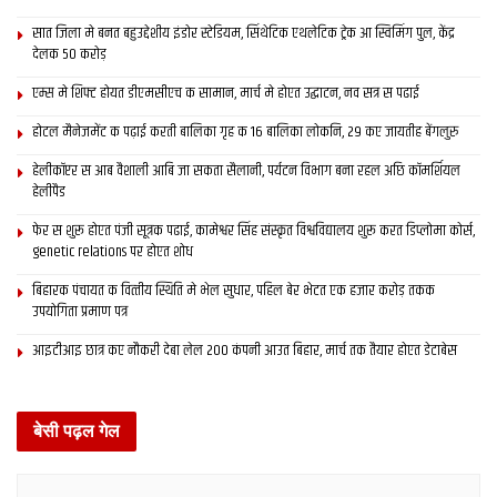
सात जिला मे बनत बहुउद्देशीय इंडोर स्‍टेडि‍यम, सिंथेटिक एथलेटिक ट्रेक आ स्विमिंग पुल, केंद्र
देलक 50 करोड़
एम्स मे शिफ्ट होयत डीएमसीएच क सामान, मार्च मे होएत उद्घाटन, नव सत्र स पढाई
होटल मैनेजमेंट क पढ़ाई करती बालिका गृह क 16 बालिका लोकनि, 29 कए जायतीह बेंगलुरु
हेलीकॉप्टर स आब वैशाली आबि जा सकता सैलानी, पर्यटन विभाग बना रहल अछि कॉमर्शियल
हेलीपैड
फेर स शुरू होएत पंजी सूत्रक पढाई, कामेश्वर सिंह संस्कृत विश्वविद्यालय शुरू करत डिप्लोमा कोर्स,
genetic relations पर होएत शोध
बिहारक पंचायत क वित्‍तीय स्थिति मे भेल सुधार, पहिल बेर भेटत एक हजार करोड़ तकक
उपयोगिता प्रमाण पत्र
आइटीआइ छात्र कए नौकरी देबा लेल 200 कंपनी आउत बिहार, मार्च तक तैयार होएत डेटाबेस
बेसी पढ़ल गेल