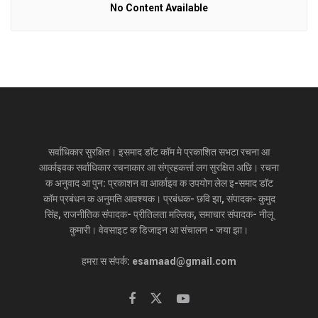
No Content Available
सर्वाधिकार सुरक्षित। इसमाद डॉट कॉम मे प्रकाशित सभटा रचना आ
आर्काइवक सर्वाधिकार रचनाकार आ संग्रहकर्त्ता लग सुरक्षित अछि। रचना
क अनुवाद आ पुन: प्रकाशन वा आर्काइव क उपयोग लेल इ-समाद डॉट
कॉम प्रबंधन क अनुमति आवश्यक। प्रबंधक- छवि झा, संपादक- कुमुद
सिंह, राजनीतिक संपादक- प्रीतिलता मल्लिक, समाचार संपादक- नीलू
कुमारी। वेवसाइट क डिजाइन आ संचालन - जया झा।
हमरा स संपर्क: esamaad@gmail.com