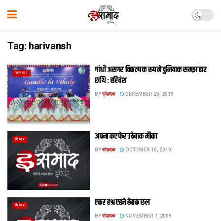
Tag:
harivansh
गांधी असगर विकल्‍प क रूप मे दुनियाक समझ ढार
समाचार
छथि : हरिवंश
BY
संपादक
DECEMBER 25, 2019
अपना कए फेर उठेबाक मौका
विचार
BY
संपादक
OCTOBER 10, 2010
एकर हश्र एहने हेबाक छल
विचार
BY
संपादक
NOVEMBER 7, 2009