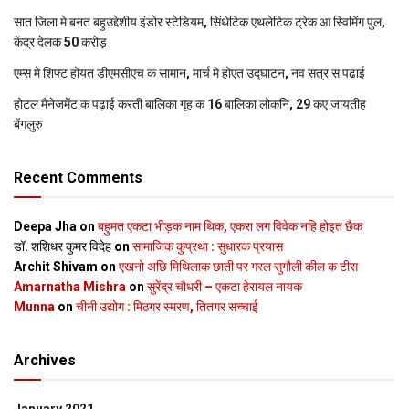
सात जिला मे बनत बहुउद्देशीय इंडोर स्‍टेडि‍यम, सिंथेटिक एथलेटिक ट्रेक आ स्विमिंग पुल,
केंद्र देलक 50 करोड़
एम्स मे शिफ्ट होयत डीएमसीएच क सामान, मार्च मे होएत उद्घाटन, नव सत्र स पढाई
होटल मैनेजमेंट क पढ़ाई करती बालिका गृह क 16 बालिका लोकनि, 29 कए जायतीह
बेंगलुरु
Recent Comments
Deepa Jha
on
बहुमत एकटा भीड़क नाम थिक, एकरा लग विवेक नहि होइत छैक
डॉ. शशिधर कुमर विदेह
on
सामाजिक कुप्रथा : सुधारक प्रयास
Archit Shivam
on
एखनो अछि मिथिलाक छाती पर गरल सुगौली कील क टीस
Amarnatha Mishra
on
सुरेंद्र चौधरी – एकटा हेरायल नायक
Munna
on
चीनी उद्योग : मिठगर स्‍मरण, तितगर सच्‍चाई
Archives