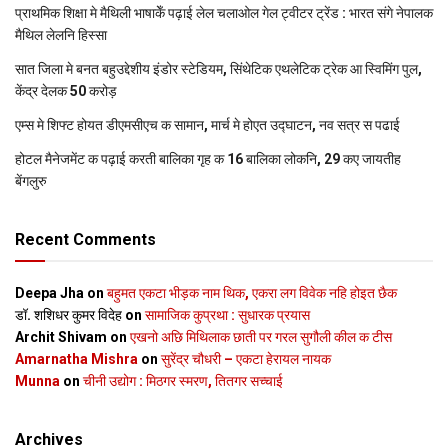
प्राथमिक शि‍क्षा मे मैथि‍ली भाषाकेँ पढ़ाई लेल चलाओल गेल ट्वीटर ट्रेंड : भारत संगे नेपालक
मैथिल लेलनि हिस्सा
सात जिला मे बनत बहुउद्देशीय इंडोर स्‍टेडि‍यम, सिंथेटिक एथलेटिक ट्रेक आ स्विमिंग पुल,
केंद्र देलक 50 करोड़
एम्स मे शिफ्ट होयत डीएमसीएच क सामान, मार्च मे होएत उद्घाटन, नव सत्र स पढाई
होटल मैनेजमेंट क पढ़ाई करती बालिका गृह क 16 बालिका लोकनि, 29 कए जायतीह
बेंगलुरु
Recent Comments
Deepa Jha
on
बहुमत एकटा भीड़क नाम थिक, एकरा लग विवेक नहि होइत छैक
डॉ. शशिधर कुमर विदेह
on
सामाजिक कुप्रथा : सुधारक प्रयास
Archit Shivam
on
एखनो अछि मिथिलाक छाती पर गरल सुगौली कील क टीस
Amarnatha Mishra
on
सुरेंद्र चौधरी – एकटा हेरायल नायक
Munna
on
चीनी उद्योग : मिठगर स्‍मरण, तितगर सच्‍चाई
Archives