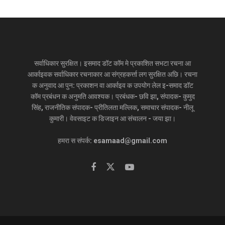
सर्वाधिकार सुरक्षित। इसमाद डॉट कॉम मे प्रकाशित सभटा रचना आ
आर्काइवक सर्वाधिकार रचनाकार आ संग्रहकर्त्ता लग सुरक्षित अछि। रचना
क अनुवाद आ पुन: प्रकाशन वा आर्काइव क उपयोग लेल इ-समाद डॉट
कॉम प्रबंधन क अनुमति आवश्यक। प्रबंधक- छवि झा, संपादक- कुमुद
सिंह, राजनीतिक संपादक- प्रीतिलता मल्लिक, समाचार संपादक- नीलू
कुमारी। वेवसाइट क डिजाइन आ संचालन - जया झा।
हमरा स संपर्क: esamaad@gmail.com