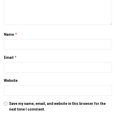
news, latest mithila news, latest maithili news, maithili
newspaper, darbhanga, patna
दोसर
समाचार
*
Name
कोनो टोना भलै कि छू मंतर, लाश अर्थी चढल जिया देलियै…
SEPTEMBER 8, 2020
*
हिंदुत्व स बंधुत्व कए हटेबा लेल तैयार नहि भेल दिल्ली‍
Email
FEBRUARY 11, 2020
झूठ साबित भेल मंदिर तोडबाक आरोप, चलत मस्जिद तोडबाक
Website
मुकदमा
NOVEMBER 11, 2019
इसमादक 10 साल : एकटा पैघ लकीर खींचबाक खिस्‍सा
Save my name, email, and website in this browser for the
NOVEMBER 9, 2019
next time I comment.