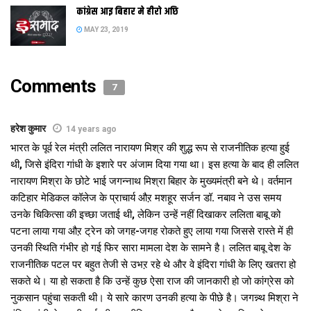
स्थानांतरित कएल गेल। बाद मे एकरा तीसहजारी कोर्ट आनल गेल। जाही
कांग्रेस आइ बिहार मे हीरो अछि
ठाम रोज सुनवाई भ रहल अछि।
MAY 23, 2019
सात जनवरी, 1975 कए दर्ज एहि मामलाक सुनवाई तीस हजारी कोर्ट मे कहबा
लेल रोज भ रहल अछि, मुदा प्रगति क नाम पर इ मामला गवाही स आगू नहि
बढि़ सकल अछि। 1300 हजार पन्ना लिखबाक बावजूद इ आई धरि तय नहि
Comments
7
भ सकल, जे ललित नारायण मिश्रक हत्या के आ किया केलक। पिछला 36
साल मे मामलाक एकटा मुख्य आरोपित आ बचाव पक्षक चारि टा वकीलक
हरेश कुमार
14 years ago
निधन भ चुकल अछि। 17 दिसंबर, 1979 स दिल्ली क तीसहजारी कोर्ट मे
भारत के पूर्व रेल मंत्री ललित नारायण मिश्र की शुद्ध रूप से राजनीतिक हत्या हुई
एकर सुनवाई चलि रहल अछि। एहि स पहिने एकर सुनवाई पटना मे चलि रहल
थी, जिसे इंदिरा गांधी के इशारे पर अंजाम दिया गया था। इस हत्या के बाद ही ललित
छल। पटना मे भेल सुनवाई क दौरान बचाव पक्ष क मात्र तीन टा गवाहक
नारायण मिश्रा के छोटे भाई जगन्नाथ मिश्रा बिहार के मुख्यमंत्री बने थे। वर्तमान
गवाही भेल छल।
कटिहार मेडिकल कॉलेज के प्राचार्य औऱ मशहूर सर्जन डॉ. नबाव ने उस समय
एहि मामला मे एखन धरि करीब 170 गोटे अपन गवाही द चुकल अछि। एहि मे
उनके चिकित्सा की इच्छा जताई थी, लेकिन उन्हें नहीं दिखाकर ललिता बाबू को
जनवरी 1994 स 2002 क बीच कुल आठ टा मे स पांच टा मुख्य आरोपित क
पटना लाया गया औऱ ट्रेन को जगह-जगह रोकते हुए लाया गया जिससे रास्ते में ही
गवाही भेल। एहि मे संतोष आनंद, सुधोव, गोपालजी, अतेश आनंद आ रंजन
उनकी स्थिति गंभीर हो गई फिर सारा मामला देश के सामने है। ललित बाबू देश के
द्विवेदी प्रमुख छथि। पत्रकार आ पूर्व मंत्री अरुण शौरीक तक क गवाही
राजनीतिक पटल पर बहुत तेजी से उभऱ रहे थे और वे इंदिरा गांधी के लिए खतरा हो
भेल। ओ 1975 मे एहि मामला स संबंधित दू टा आलेख इंडियन एक्सप्रेस मे
सकते थे। या हो सकता है कि उन्हें कुछ ऐसा राज की जानकारी हो जो कांग्रेस को
लिखने रहथि। एना करि कए अधिकतर गवाह एहि मामला मे कोनो खुलासा
नुकसान पहुंचा सकती थी। ये सारे कारण उनकी हत्या के पीछे है। जगन्न्थ मिश्रा ने