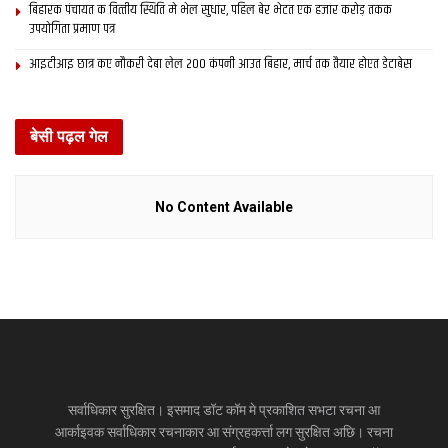
बिहारक पंचायत क वित्‍तीय स्थिति मे भेल सुधार, पहिल बेर भेटत एक हजार करोड़ तकक
उपयोगिता प्रमाण पत्र
आइटीआइ छात्र कए नौकरी देबा लेल 200 कंपनी आउत बिहार, मार्च तक तैयार होएत डेटाबेस
बेसी पढ़ल गेल
No Content Available
सर्वाधिकार सुरक्षित। इसमाद डॉट कॉम मे प्रकाशित सभटा रचना आ
आर्काइवक सर्वाधिकार रचनाकार आ संग्रहकर्त्ता लग सुरक्षित अछि। रचना