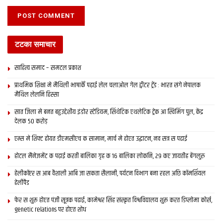
Tags:
bihar news
darbhanga
latest bihar news
latest maithili news
latest mithila news
maithili news
टटका समाचार
maithili newspaper
mithila news
patna
साहित्य समाद – समटल प्रकाश
प्राथमिक शि‍क्षा मे मैथि‍ली भाषाकेँ पढ़ाई लेल चलाओल गेल ट्वीटर ट्रेंड : भारत संगे नेपालक
मैथिल लेलनि हिस्सा
सात जिला मे बनत बहुउद्देशीय इंडोर स्‍टेडि‍यम, सिंथेटिक एथलेटिक ट्रेक आ स्विमिंग पुल, केंद्र
देलक 50 करोड़
एम्स मे शिफ्ट होयत डीएमसीएच क सामान, मार्च मे होएत उद्घाटन, नव सत्र स पढाई
होटल मैनेजमेंट क पढ़ाई करती बालिका गृह क 16 बालिका लोकनि, 29 कए जायतीह बेंगलुरु
हेलीकॉप्टर स आब वैशाली आबि जा सकता सैलानी, पर्यटन विभाग बना रहल अछि कॉमर्शियल
हेलीपैड
फेर स शुरू होएत पंजी सूत्रक पढाई, कामेश्वर सिंह संस्कृत विश्वविद्यालय शुरू करत डिप्लोमा कोर्स,
genetic relations पर होएत शोध