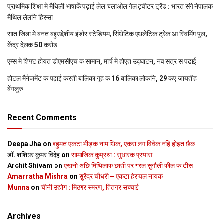
प्राथमिक शि‍क्षा मे मैथि‍ली भाषाकेँ पढ़ाई लेल चलाओल गेल ट्वीटर ट्रेंड : भारत संगे नेपालक
मैथिल लेलनि हिस्सा
सात जिला मे बनत बहुउद्देशीय इंडोर स्‍टेडि‍यम, सिंथेटिक एथलेटिक ट्रेक आ स्विमिंग पुल,
केंद्र देलक 50 करोड़
एम्स मे शिफ्ट होयत डीएमसीएच क सामान, मार्च मे होएत उद्घाटन, नव सत्र स पढाई
होटल मैनेजमेंट क पढ़ाई करती बालिका गृह क 16 बालिका लोकनि, 29 कए जायतीह
बेंगलुरु
Recent Comments
Deepa Jha
on
बहुमत एकटा भीड़क नाम थिक, एकरा लग विवेक नहि होइत छैक
डॉ. शशिधर कुमर विदेह
on
सामाजिक कुप्रथा : सुधारक प्रयास
Archit Shivam
on
एखनो अछि मिथिलाक छाती पर गरल सुगौली कील क टीस
Amarnatha Mishra
on
सुरेंद्र चौधरी – एकटा हेरायल नायक
Munna
on
चीनी उद्योग : मिठगर स्‍मरण, तितगर सच्‍चाई
Archives