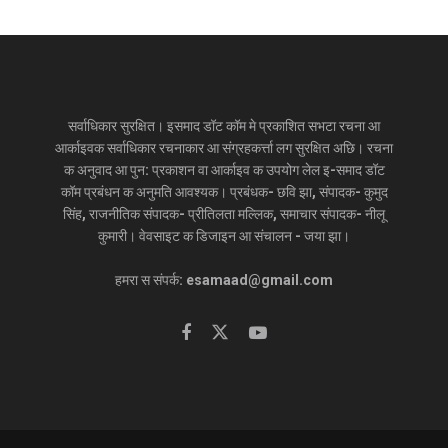
सर्वाधिकार सुरक्षित। इसमाद डॉट कॉम मे प्रकाशित सभटा रचना आ
आर्काइवक सर्वाधिकार रचनाकार आ संग्रहकर्त्ता लग सुरक्षित अछि। रचना
क अनुवाद आ पुन: प्रकाशन वा आर्काइव क उपयोग लेल इ-समाद डॉट
कॉम प्रबंधन क अनुमति आवश्यक। प्रबंधक- छवि झा, संपादक- कुमुद
सिंह, राजनीतिक संपादक- प्रीतिलता मल्लिक, समाचार संपादक- नीलू
कुमारी। वेवसाइट क डिजाइन आ संचालन - जया झा।
हमरा स संपर्क: esamaad@gmail.com