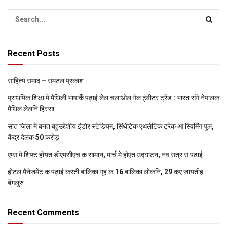
Recent Posts
साहित्य समाद – समटल प्रकाश
प्राथमिक शि‍क्षा मे मैथि‍ली भाषाकेँ पढ़ाई लेल चलाओल गेल ट्वीटर ट्रेंड : भारत संगे नेपालक
मैथिल लेलनि हिस्सा
सात जिला मे बनत बहुउद्देशीय इंडोर स्‍टेडि‍यम, सिंथेटिक एथलेटिक ट्रेक आ स्विमिंग पुल,
केंद्र देलक 50 करोड़
एम्स मे शिफ्ट होयत डीएमसीएच क सामान, मार्च मे होएत उद्घाटन, नव सत्र स पढाई
होटल मैनेजमेंट क पढ़ाई करती बालिका गृह क 16 बालिका लोकनि, 29 कए जायतीह
बेंगलुरु
Recent Comments