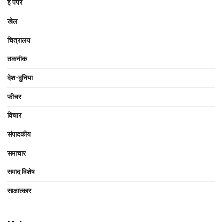
ई पेपर
खेल
चित्रालय
तकनीक
देश-दुनिया
फीचर
विचार
संपादकीय
समाचार
समाद विशेष
साक्षात्‍कार