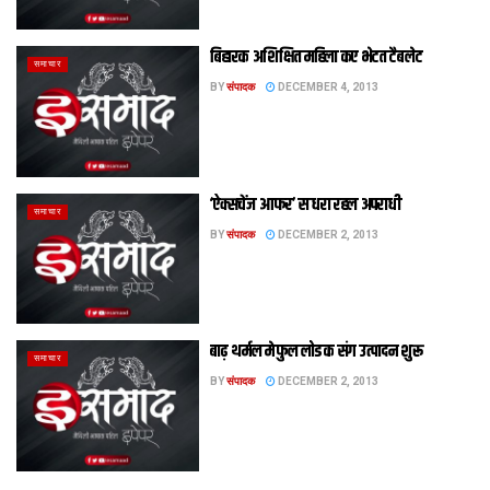
बिहारक अशिक्षित महिला कए भेटत टैबलेट
समाचार
BY
संपादक
DECEMBER 4, 2013
‘ऐक्सचेंज आफर’ स धरा रहल अपराधी
समाचार
BY
संपादक
DECEMBER 2, 2013
बाढ़ थर्मल मे फुल लोड क संग उत्पादन शुरू
समाचार
BY
संपादक
DECEMBER 2, 2013