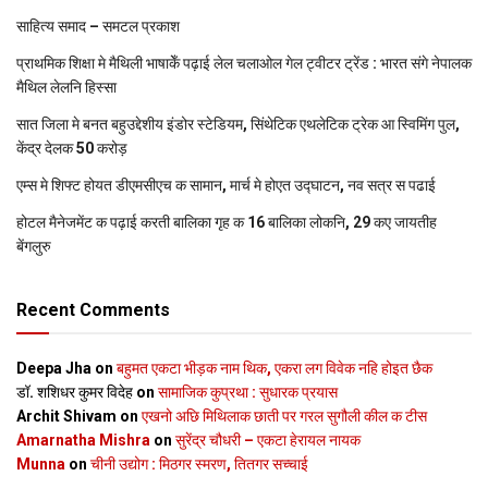
साहित्य समाद – समटल प्रकाश
प्राथमिक शि‍क्षा मे मैथि‍ली भाषाकेँ पढ़ाई लेल चलाओल गेल ट्वीटर ट्रेंड : भारत संगे नेपालक
मैथिल लेलनि हिस्सा
सात जिला मे बनत बहुउद्देशीय इंडोर स्‍टेडि‍यम, सिंथेटिक एथलेटिक ट्रेक आ स्विमिंग पुल,
केंद्र देलक 50 करोड़
एम्स मे शिफ्ट होयत डीएमसीएच क सामान, मार्च मे होएत उद्घाटन, नव सत्र स पढाई
होटल मैनेजमेंट क पढ़ाई करती बालिका गृह क 16 बालिका लोकनि, 29 कए जायतीह
बेंगलुरु
Recent Comments
Deepa Jha
on
बहुमत एकटा भीड़क नाम थिक, एकरा लग विवेक नहि होइत छैक
डॉ. शशिधर कुमर विदेह
on
सामाजिक कुप्रथा : सुधारक प्रयास
Archit Shivam
on
एखनो अछि मिथिलाक छाती पर गरल सुगौली कील क टीस
Amarnatha Mishra
on
सुरेंद्र चौधरी – एकटा हेरायल नायक
Munna
on
चीनी उद्योग : मिठगर स्‍मरण, तितगर सच्‍चाई