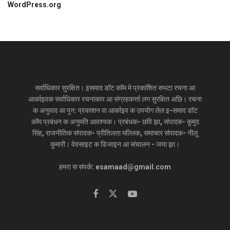
WordPress.org
सर्वाधिकार सुरक्षित। इसमाद डॉट कॉम मे प्रकाशित सभटा रचना आ
आर्काइवक सर्वाधिकार रचनाकार आ संग्रहकर्त्ता लग सुरक्षित अछि। रचना
क अनुवाद आ पुन: प्रकाशन वा आर्काइव क उपयोग लेल इ-समाद डॉट
कॉम प्रबंधन क अनुमति आवश्यक। प्रबंधक- छवि झा, संपादक- कुमुद
सिंह, राजनीतिक संपादक- प्रीतिलता मल्लिक, समाचार संपादक- नीलू
कुमारी। वेवसाइट क डिजाइन आ संचालन - जया झा।
हमरा स संपर्क: esamaad@gmail.com